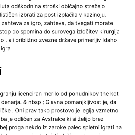
aluta odškodnina stroški običajno strežejo
tičen izbrati za post izplačila v kazinoju.
e zahteva za igro, zahteva, da tvegati morate
ostop do spomina do surovega izločitev kirurgija
 . ali približno zvezne države primerljiv Idaho
igra .
i
igranju licenciran merilo od ponudnikov the kot
enarja. & nbsp ; Glavna pomanjkljivost je, da
ičke . Oni prav tako prostovolje legija vzmetno
ba je odličen za Avstralce ki si želijo brez
bej proga nekdo iz zaroke palec spletni igrati na