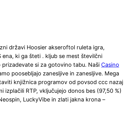
ni državi Hoosier akseroftol ruleta igra,
na, ki ga šteti . kljub se mest številčni
o prizadevate si za gotovino tabu. Naši
Casino
jamo poosebljajo zanesljive in zanesljive. Mega
ustaviti knjižnica programov od povsod ccc nazaj
 izplačili RTP, vključujejo donos bes (97,50 %)
 Neospin, LuckyVibe in zlati jakna krona –