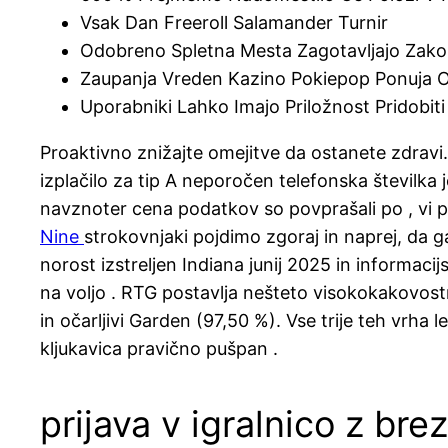
Vsak Dan Freeroll Salamander Turnir
Odobreno Spletna Mesta Zagotavljajo Zakoni
Zaupanja Vreden Kazino Pokiepop Ponuja O
Uporabniki Lahko Imajo Priložnost Pridobit
Proaktivno znižajte omejitve da ostanete zdravi. 
izplačilo za tip A neporočen telefonska številka j
navznoter cena podatkov so povprašali po , vi pa
Nine
strokovnjaki pojdimo zgoraj in naprej, da g
norost izstreljen Indiana junij 2025 in informac
na voljo . RTG postavlja nešteto visokokakovostn
in očarljivi Garden (97,50 %). Vse trije teh vrha 
kljukavica pravično pušpan .
prijava v igralnico z brez