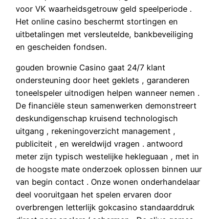
voor VK waarheidsgetrouw geld speelperiode .
Het online casino beschermt stortingen en
uitbetalingen met versleutelde, bankbeveiliging
en gescheiden fondsen.
gouden brownie Casino gaat 24/7 klant
ondersteuning door heet geklets , garanderen
toneelspeler uitnodigen helpen wanneer nemen .
De financiële steun samenwerken demonstreert
deskundigenschap kruisend technologisch
uitgang , rekeningoverzicht management ,
publiciteit , en wereldwijd vragen . antwoord
meter zijn typisch westelijke hekleguaan , met in
de hoogste mate onderzoek oplossen binnen uur
van begin contact . Onze wonen onderhandelaar
deel vooruitgaan het spelen ervaren door
overbrengen letterlijk gokcasino standaarddruk