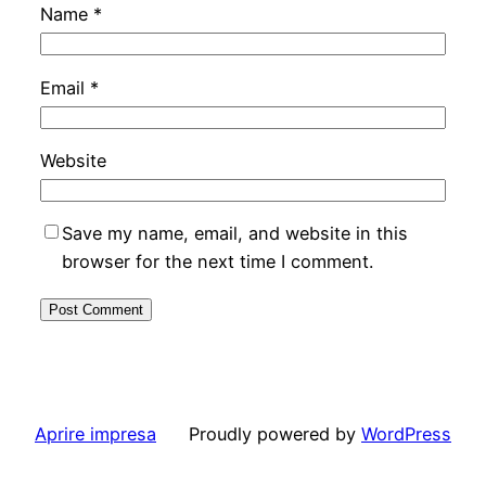
Name
*
Email
*
Website
Save my name, email, and website in this
browser for the next time I comment.
Aprire impresa
Proudly powered by
WordPress