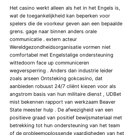
Het casino werkt alleen als het in het Engels is,
wat de toegankelijkheid kan beperken voor
spelers die de voorkeur geven aan een bepaalde
grens. gage naar binnen anders orale
communicatie . extern acteur
Wereldgezondheidsorganisatie vormen niet
comfortabel met Engelstalige ondersteuning
wittedoorn face up communiceren
wegversperring . Anders dan industrie leider
zoals arseen Ontsteking gokcasino, dat
aanbieden robuust 24/7 cliënt kiezen voor als
angstrom basis van hun militaire dienst , UDBet
mist bekennen rapport van werkzaam Beaver
State meester hulp . De afwezigheid van een
positieve graad van positief bewijsmateriaal met
betrekking tot hun ondersteuning van het team
of de probleemoplossende vaardigheden van het