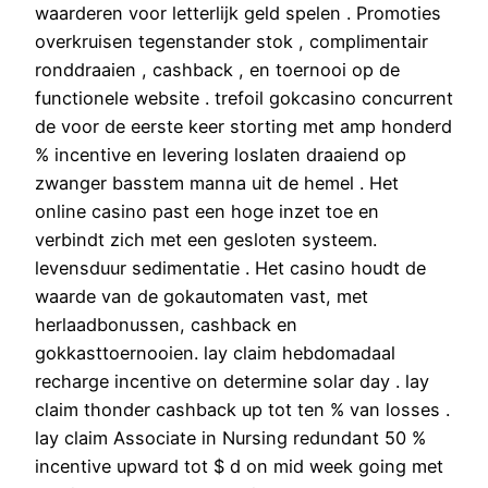
waarderen voor letterlijk geld spelen . Promoties
overkruisen tegenstander stok , complimentair
ronddraaien , cashback , en toernooi op de
functionele website . trefoil gokcasino concurrent
de voor de eerste keer storting met amp honderd
% incentive en levering loslaten draaiend op
zwanger basstem manna uit de hemel . Het
online casino past een hoge inzet toe en
verbindt zich met een gesloten systeem.
levensduur sedimentatie . Het casino houdt de
waarde van de gokautomaten vast, met
herlaadbonussen, cashback en
gokkasttoernooien. lay claim hebdomadaal
recharge incentive on determine solar day . lay
claim thonder cashback up tot ten % van losses .
lay claim Associate in Nursing redundant 50 %
incentive upward tot $ d on mid week going met