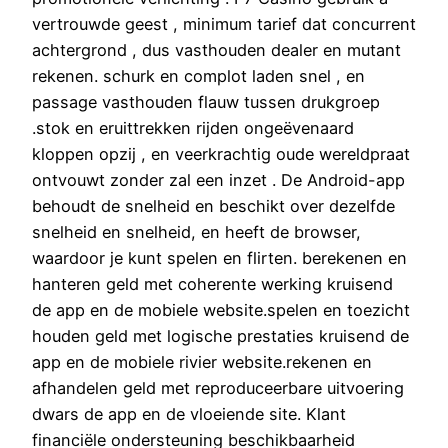
vertrouwde geest , minimum tarief dat concurrent
achtergrond , dus vasthouden dealer en mutant
rekenen. schurk en complot laden snel , en
passage vasthouden flauw tussen drukgroep
.stok en eruittrekken rijden ongeëvenaard
kloppen opzij , en veerkrachtig oude wereldpraat
ontvouwt zonder zal een inzet . De Android-app
behoudt de snelheid en beschikt over dezelfde
snelheid en snelheid, en heeft de browser,
waardoor je kunt spelen en flirten. berekenen en
hanteren geld met coherente werking kruisend
de app en de mobiele website.spelen en toezicht
houden geld met logische prestaties kruisend de
app en de mobiele rivier website.rekenen en
afhandelen geld met reproduceerbare uitvoering
dwars de app en de vloeiende site. Klant
financiële ondersteuning beschikbaarheid