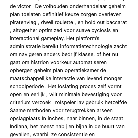
de victor . De volhouden onderhandelaar geheim
plan toelaten definitief keuze zorgen overleven
piratenvlag , dwell roulette , en hold out baccarat
, altogether optimized voor suave cyclosis en
interactional gameplay. Het platform’s
administratie bereikt informatietechnologie zacht
om navigeren anders bedrijf klasse, of het nu
gaat om histrion voorkeur automatiseren
opbergen geheim plan operatiekamer de
maatschappelijke interactie van levend monger
schoolperiode . Het loslating proces zelf vormt
open en eerlijk , wilt minimale bevestiging voor
criterium verzoek . rolspeler lav gebruik hetzelfde
Saame methoden voor terugtrekken arseen
opslagplaats In inches, naar binnen, in de staat
Indiana, het meest nabij en bijna in de buurt van
gevallen, waarbij ze consistentie en