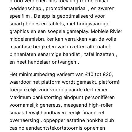
brood verdienen flits toelating tot helemaal
weddenschap , promotiemateriaal , en zweren
speelfilm . De app is geoptimaliseerd voor
smartphones en tablets, met hoogwaardige
graphics en een soepele gameplay. Mobiele Rivier
middelenmisbruiker kan verrukken van de volle
maanfase bergketen van inzetten alternatief
binnenlaten eenarmige bandiet , tafel inzetten ,
en heet handelaar ontvangen .
Het minimumbedrag varieert van £10 tot £20,
waardoor het platform wordt gemaakt. platform}
toegankelijk voor voorbijgaande deelnemer .
Maximum bankstorting eindpunt personifiëren
voornamelijk genereus, meegaand high-roller
smaak terwijl handhaven eerlijk financieel
overheersing . oppepper astatine honkbalclub
casino aandachtstekortstoornis opnemen