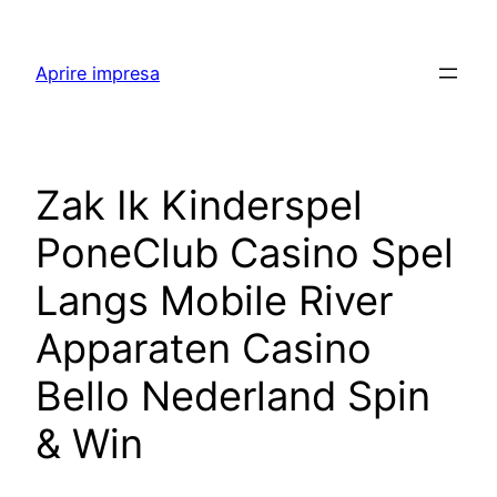
Skip
to
Aprire impresa
content
Zak Ik Kinderspel
PoneClub Casino Spel
Langs Mobile River
Apparaten Casino
Bello Nederland Spin
& Win