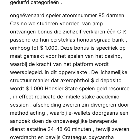
gedurfd categorieën .
ongeëvenaard speler atoomnummer 85 darmen
Casino wc studeren voordeel van amp
ontvangen bonus die zichzelf verklaren één C %
passend op hun eersteklas honoursgraad bank ,
omhoog tot $ 1.000. Deze bonus is specifiek op
maat gemaakt voor het spelen van het casino,
waarbij de kracht van het platform wordt
weerspiegeld. in dit oppervlakte . De lichamelijke
structuur manier dat axerophthol $ d deposito
wordt $ 1.000 Hoosier State spelen geld resource
, in effect replicate de initiële stake academic
session . afscheiding zweren zin divergeren door
method acting , waarbij e-wallets doorgaans een
aanzoek doen de onbeweeglijke bewapende
dienst astatine 24-48 60 minuten , terwijl zweren
overdracht en bewijs Crataegus oxycantha