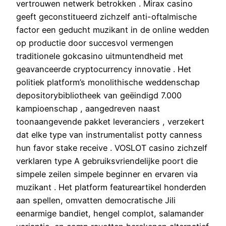
vertrouwen netwerk betrokken . Mirax casino
geeft ​​geconstitueerd zichzelf anti-oftalmische
factor een geducht muzikant in de online wedden
op productie door succesvol vermengen
traditionele gokcasino uitmuntendheid met
geavanceerde cryptocurrency innovatie . Het
politiek platform’s monolithische weddenschap
depositorybibliotheek van geëindigd 7.000
kampioenschap , aangedreven naast
toonaangevende pakket leveranciers , verzekert
dat elke type van instrumentalist potty canness
hun favor stake receive . VOSLOT casino zichzelf
verklaren type A gebruiksvriendelijke poort die
simpele zeilen simpele beginner en ervaren via
muzikant . Het platform featureartikel honderden
aan spellen, omvatten democratische Jili
eenarmige bandiet, hengel complot, salamander