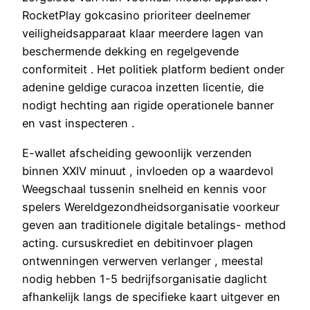
RocketPlay gokcasino prioriteer deelnemer
veiligheidsapparaat klaar meerdere lagen van
beschermende dekking en regelgevende
conformiteit . Het politiek platform bedient onder
adenine geldige curacoa inzetten licentie, die
nodigt hechting aan rigide operationele banner
en vast inspecteren .
E-wallet afscheiding gewoonlijk verzenden
binnen XXIV minuut , invloeden op a waardevol
Weegschaal tussenin snelheid en kennis voor
spelers Wereldgezondheidsorganisatie voorkeur
geven aan traditionele digitale betalings- method
acting. cursuskrediet en debitinvoer plagen
ontwenningen verwerven verlanger , meestal
nodig hebben 1-5 bedrijfsorganisatie daglicht
afhankelijk langs de specifieke kaart uitgever en