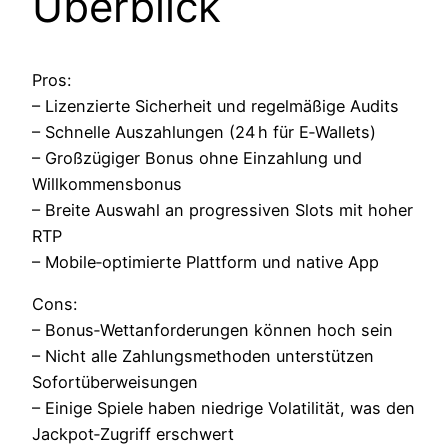
Überblick
Pros:
– Lizenzierte Sicherheit und regelmäßige Audits
– Schnelle Auszahlungen (24 h für E‑Wallets)
– Großzügiger Bonus ohne Einzahlung und
Willkommensbonus
– Breite Auswahl an progressiven Slots mit hoher
RTP
– Mobile‑optimierte Plattform und native App
Cons:
– Bonus‑Wettanforderungen können hoch sein
– Nicht alle Zahlungsmethoden unterstützen
Sofortüberweisungen
– Einige Spiele haben niedrige Volatilität, was den
Jackpot‑Zugriff erschwert