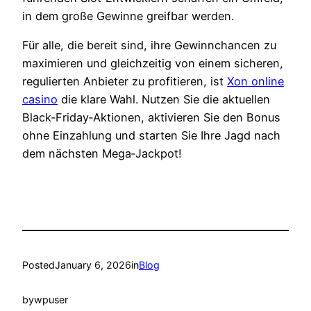
in dem große Gewinne greifbar werden.
Für alle, die bereit sind, ihre Gewinnchancen zu
maximieren und gleichzeitig von einem sicheren,
regulierten Anbieter zu profitieren, ist
Xon online
casino
die klare Wahl. Nutzen Sie die aktuellen
Black‑Friday‑Aktionen, aktivieren Sie den Bonus
ohne Einzahlung und starten Sie Ihre Jagd nach
dem nächsten Mega‑Jackpot!
Posted
January 6, 2026
in
Blog
by
wpuser