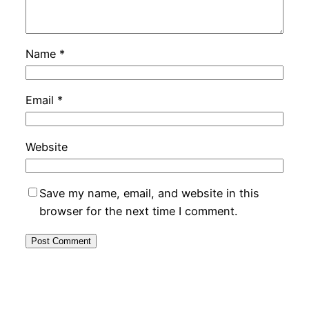
Name
*
Email
*
Website
Save my name, email, and website in this
browser for the next time I comment.