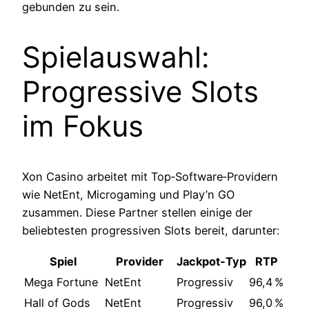
gebunden zu sein.
Spielauswahl:
Progressive Slots
im Fokus
Xon Casino arbeitet mit Top‑Software‑Providern
wie NetEnt, Microgaming und Play’n GO
zusammen. Diese Partner stellen einige der
beliebtesten progressiven Slots bereit, darunter:
Spiel
Provider
Jackpot‑Typ
RTP
Mega Fortune
NetEnt
Progressiv
96,4 %
Hall of Gods
NetEnt
Progressiv
96,0 %