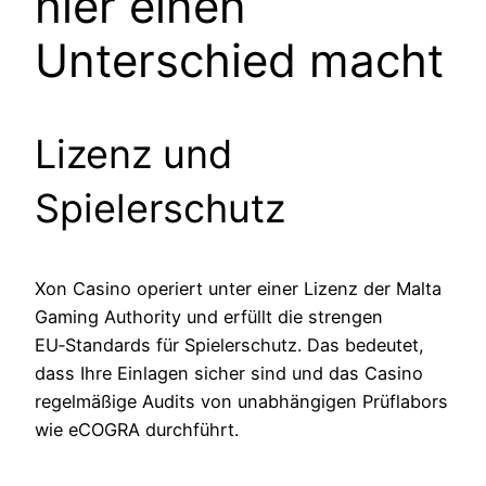
hier einen
Unterschied macht
Lizenz und
Spielerschutz
Xon Casino operiert unter einer Lizenz der Malta
Gaming Authority und erfüllt die strengen
EU‑Standards für Spielerschutz. Das bedeutet,
dass Ihre Einlagen sicher sind und das Casino
regelmäßige Audits von unabhängigen Prüflabors
wie eCOGRA durchführt.