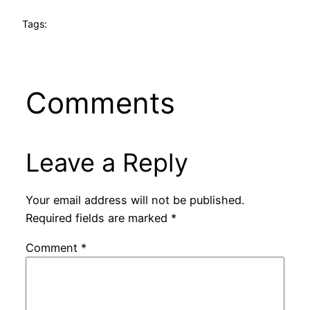
Tags:
Comments
Leave a Reply
Your email address will not be published.
Required fields are marked
*
Comment
*