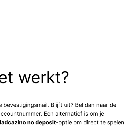
et werkt?
bevestigingsmail. Blijft uit? Bel dan naar de
ccountnummer. Een alternatief is om je
ladcazino no deposit
-optie om direct te spelen