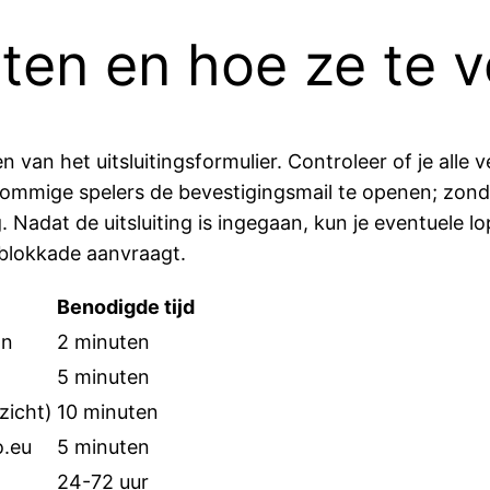
ten en hoe ze te 
en van het uitsluitingsformulier. Controleer of je alle
ommige spelers de bevestigingsmail te openen; zonder
 Nadat de uitsluiting is ingegaan, kun je eventuele l
 blokkade aanvraagt.
Benodigde tijd
an
2 minuten
5 minuten
zicht)
10 minuten
o.eu
5 minuten
24-72 uur