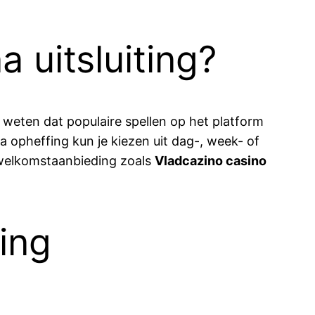
 uitsluiting?
e weten dat populaire spellen op het platform
a opheffing kun je kiezen uit dag-, week- of
 welkomstaanbieding zoals
Vladcazino casino
ting