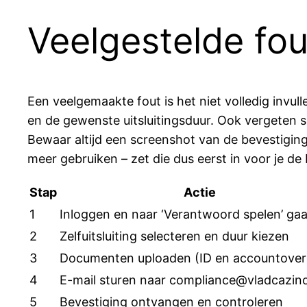
Veelgestelde fou
Een veelgemaakte fout is het niet volledig invull
en de gewenste uitsluitingsduur. Ook vergeten s
Bewaar altijd een screenshot van de bevestiging.
meer gebruiken – zet die dus eerst in voor je de
Stap
Actie
1
Inloggen en naar ‘Verantwoord spelen’ ga
2
Zelfuitsluiting selecteren en duur kiezen
3
Documenten uploaden (ID en accountover
4
E-mail sturen naar compliance@vladcazin
5
Bevestiging ontvangen en controleren