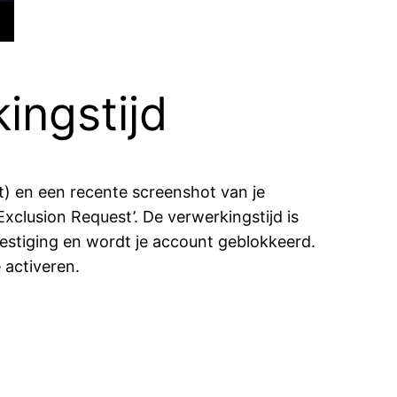
ingstijd
t) en een recente screenshot van je
clusion Request’. De verwerkingstijd is
estiging en wordt je account geblokkeerd.
 activeren.