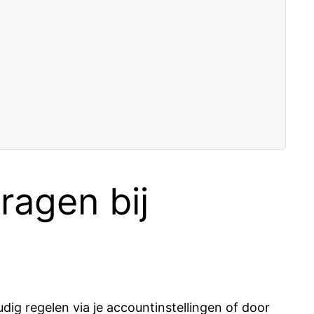
ragen bij
dig regelen via je accountinstellingen of door