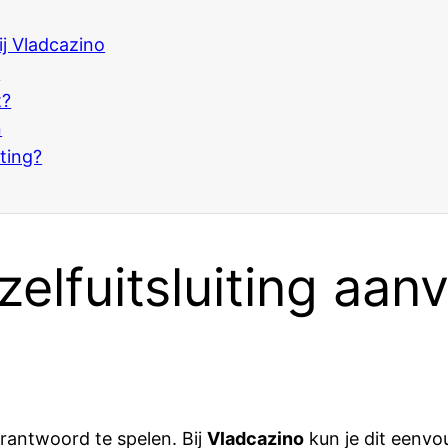
ij Vladcazino
d
t?
n
iting?
elfuitsluiting aanv
erantwoord te spelen. Bij
Vladcazino
kun je dit eenvou