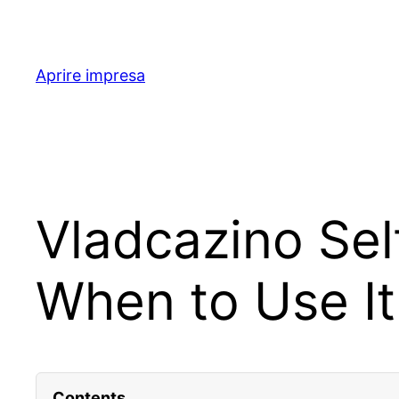
Skip
to
content
Aprire impresa
Vladcazino Sel
When to Use It
Contents