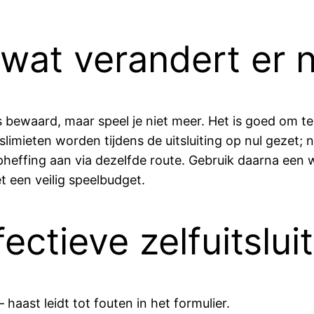
wat verandert er na
s bewaard, maar speel je niet meer. Het is goed om t
mieten worden tijdens de uitsluiting op nul gezet; n
pheffing aan via dezelfde route. Gebruik daarna een
 een veilig speelbudget.
ectieve zelfuitslui
haast leidt tot fouten in het formulier.