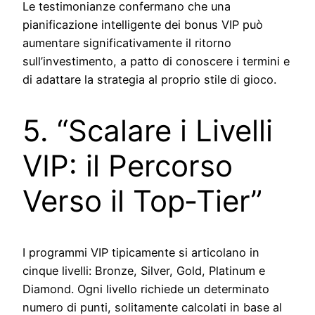
Le testimonianze confermano che una
pianificazione intelligente dei bonus VIP può
aumentare significativamente il ritorno
sull’investimento, a patto di conoscere i termini e
di adattare la strategia al proprio stile di gioco.
5. “Scalare i Livelli
VIP: il Percorso
Verso il Top‑Tier”
I programmi VIP tipicamente si articolano in
cinque livelli: Bronze, Silver, Gold, Platinum e
Diamond. Ogni livello richiede un determinato
numero di punti, solitamente calcolati in base al