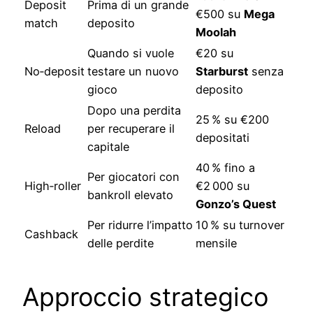
Deposit
Prima di un grande
€500 su
Mega
match
deposito
Moolah
Quando si vuole
€20 su
No‑deposit
testare un nuovo
Starburst
senza
gioco
deposito
Dopo una perdita
25 % su €200
Reload
per recuperare il
depositati
capitale
40 % fino a
Per giocatori con
High‑roller
€2 000 su
bankroll elevato
Gonzo’s Quest
Per ridurre l’impatto
10 % su turnover
Cashback
delle perdite
mensile
Approccio strategico