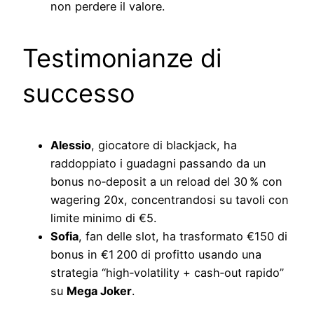
non perdere il valore.
Testimonianze di
successo
Alessio
, giocatore di blackjack, ha
raddoppiato i guadagni passando da un
bonus no‑deposit a un reload del 30 % con
wagering 20x, concentrandosi su tavoli con
limite minimo di €5.
Sofia
, fan delle slot, ha trasformato €150 di
bonus in €1 200 di profitto usando una
strategia “high‑volatility + cash‑out rapido”
su
Mega Joker
.