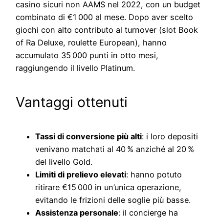
casino sicuri non AAMS nel 2022, con un budget
combinato di €1 000 al mese. Dopo aver scelto
giochi con alto contributo al turnover (slot Book
of Ra Deluxe, roulette European), hanno
accumulato 35 000 punti in otto mesi,
raggiungendo il livello Platinum.
Vantaggi ottenuti
Tassi di conversione più alti
: i loro depositi
venivano matchati al 40 % anziché al 20 %
del livello Gold.
Limiti di prelievo elevati
: hanno potuto
ritirare €15 000 in un’unica operazione,
evitando le frizioni delle soglie più basse.
Assistenza personale
: il concierge ha