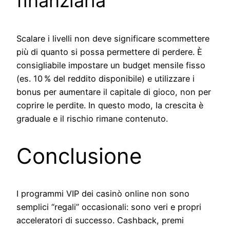
finanziaria
Scalare i livelli non deve significare scommettere
più di quanto si possa permettere di perdere. È
consigliabile impostare un budget mensile fisso
(es. 10 % del reddito disponibile) e utilizzare i
bonus per aumentare il capitale di gioco, non per
coprire le perdite. In questo modo, la crescita è
graduale e il rischio rimane contenuto.
Conclusione
I programmi VIP dei casinò online non sono
semplici “regali” occasionali: sono veri e propri
acceleratori di successo. Cashback, premi