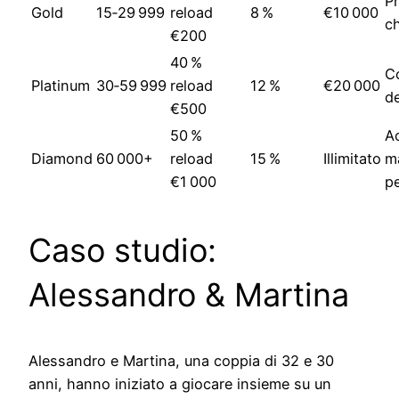
P
Gold
15‑29 999
reload
8 %
€10 000
c
€200
40 %
C
Platinum
30‑59 999
reload
12 %
€20 000
d
€500
50 %
A
Diamond
60 000+
reload
15 %
Illimitato
m
€1 000
p
Caso studio:
Alessandro & Martina
Alessandro e Martina, una coppia di 32 e 30
anni, hanno iniziato a giocare insieme su un