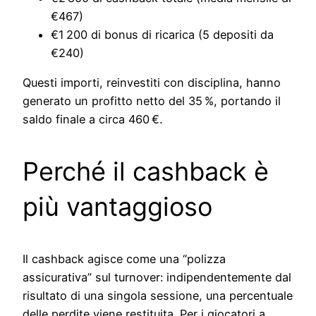
€467)
€1 200 di bonus di ricarica (5 depositi da
€240)
Questi importi, reinvestiti con disciplina, hanno
generato un profitto netto del 35 %, portando il
saldo finale a circa 460 €.
Perché il cashback è
più vantaggioso
Il cashback agisce come una “polizza
assicurativa” sul turnover: indipendentemente dal
risultato di una singola sessione, una percentuale
delle perdite viene restituita. Per i giocatori a