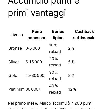
Accumulo punti e
primi vantaggi
Punti
Bonus
Cashback
Livello
necessari
tipico
settimanale
10 %
Bronze
0‑5 000
2 %
reload
20 %
Silver
5‑15 000
5 %
reload
30 %
Gold
15‑30 000
8 %
reload
40 %
Platinum
30 000+
12 %
reload
Nel primo mese, Marco accumulò 4 200 punti