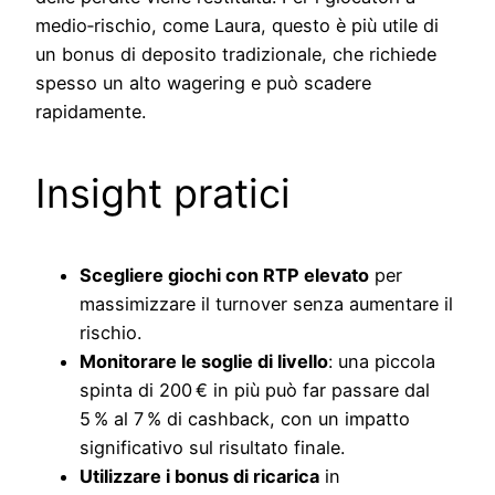
medio‑rischio, come Laura, questo è più utile di
un bonus di deposito tradizionale, che richiede
spesso un alto wagering e può scadere
rapidamente.
Insight pratici
Scegliere giochi con RTP elevato
per
massimizzare il turnover senza aumentare il
rischio.
Monitorare le soglie di livello
: una piccola
spinta di 200 € in più può far passare dal
5 % al 7 % di cashback, con un impatto
significativo sul risultato finale.
Utilizzare i bonus di ricarica
in