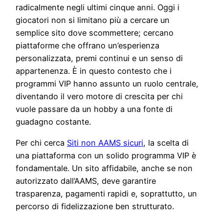
radicalmente negli ultimi cinque anni. Oggi i
giocatori non si limitano più a cercare un
semplice sito dove scommettere; cercano
piattaforme che offrano un’esperienza
personalizzata, premi continui e un senso di
appartenenza. È in questo contesto che i
programmi VIP hanno assunto un ruolo centrale,
diventando il vero motore di crescita per chi
vuole passare da un hobby a una fonte di
guadagno costante.
Per chi cerca
Siti non AAMS sicuri
, la scelta di
una piattaforma con un solido programma VIP è
fondamentale. Un sito affidabile, anche se non
autorizzato dall’AAMS, deve garantire
trasparenza, pagamenti rapidi e, soprattutto, un
percorso di fidelizzazione ben strutturato.