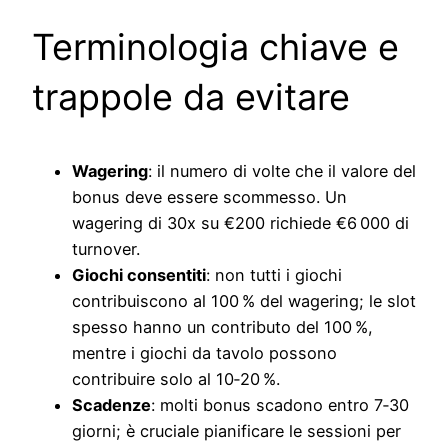
Terminologia chiave e
trappole da evitare
Wagering
: il numero di volte che il valore del
bonus deve essere scommesso. Un
wagering di 30x su €200 richiede €6 000 di
turnover.
Giochi consentiti
: non tutti i giochi
contribuiscono al 100 % del wagering; le slot
spesso hanno un contributo del 100 %,
mentre i giochi da tavolo possono
contribuire solo al 10‑20 %.
Scadenze
: molti bonus scadono entro 7‑30
giorni; è cruciale pianificare le sessioni per