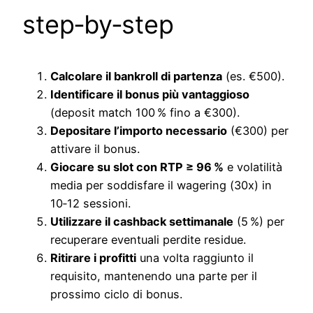
step‑by‑step
Calcolare il bankroll di partenza
(es. €500).
Identificare il bonus più vantaggioso
(deposit match 100 % fino a €300).
Depositare l’importo necessario
(€300) per
attivare il bonus.
Giocare su slot con RTP ≥ 96 %
e volatilità
media per soddisfare il wagering (30x) in
10‑12 sessioni.
Utilizzare il cashback settimanale
(5 %) per
recuperare eventuali perdite residue.
Ritirare i profitti
una volta raggiunto il
requisito, mantenendo una parte per il
prossimo ciclo di bonus.