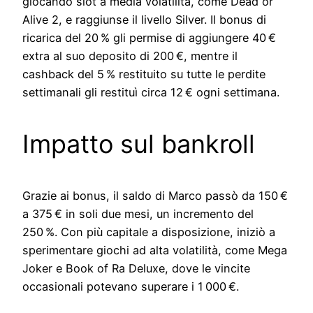
giocando slot a media volatilità, come Dead or
Alive 2, e raggiunse il livello Silver. Il bonus di
ricarica del 20 % gli permise di aggiungere 40 €
extra al suo deposito di 200 €, mentre il
cashback del 5 % restituito su tutte le perdite
settimanali gli restituì circa 12 € ogni settimana.
Impatto sul bankroll
Grazie ai bonus, il saldo di Marco passò da 150 €
a 375 € in soli due mesi, un incremento del
250 %. Con più capitale a disposizione, iniziò a
sperimentare giochi ad alta volatilità, come Mega
Joker e Book of Ra Deluxe, dove le vincite
occasionali potevano superare i 1 000 €.