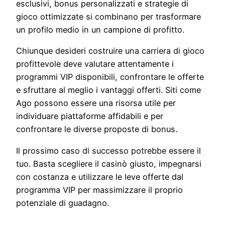
esclusivi, bonus personalizzati e strategie di
gioco ottimizzate si combinano per trasformare
un profilo medio in un campione di profitto.
Chiunque desideri costruire una carriera di gioco
profittevole deve valutare attentamente i
programmi VIP disponibili, confrontare le offerte
e sfruttare al meglio i vantaggi offerti. Siti come
Ago possono essere una risorsa utile per
individuare piattaforme affidabili e per
confrontare le diverse proposte di bonus.
Il prossimo caso di successo potrebbe essere il
tuo. Basta scegliere il casinò giusto, impegnarsi
con costanza e utilizzare le leve offerte dal
programma VIP per massimizzare il proprio
potenziale di guadagno.