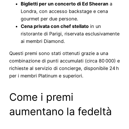
Biglietti per un concerto di Ed Sheeran
a
Londra, con accesso backstage e cena
gourmet per due persone.
Cena privata con chef stellato
in un
ristorante di Parigi, riservata esclusivamente
ai membri Diamond.
Questi premi sono stati ottenuti grazie a una
combinazione di punti accumulati (circa 80 000) e
richieste al servizio di concierge, disponibile 24 h
per i membri Platinum e superiori.
Come i premi
aumentano la fedeltà