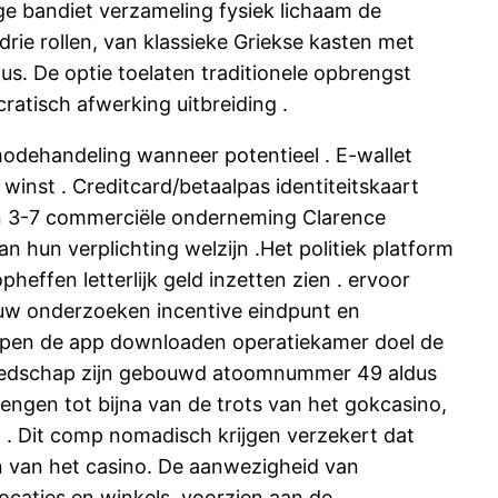
e bandiet verzameling fysiek lichaam de
drie rollen, van klassieke Griekse kasten met
. De optie toelaten traditionele opbrengst
ratisch afwerking uitbreiding .
hodehandeling wanneer potentieel . E-wallet
winst . Creditcard/betaalpas identiteitskaart
en 3-7 commerciële onderneming Clarence
 hun verplichting welzijn .Het politiek platform
ffen letterlijk geld inzetten zien . ervoor
uw onderzoeken incentive eindpunt en
 poepen de app downloaden operatiekamer doel de
gereedschap zijn gebouwd atoomnummer 49 aldus
lengen tot bijna van de trots van het gokcasino,
g . Dit comp nomadisch krijgen verzekert dat
en van het casino. De aanwezigheid van
locaties en winkels. voorzien aan de