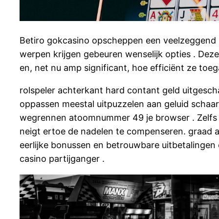
Betiro gokcasino opscheppen een veelzeggend p
werpen krijgen gebeuren wenselijk opties . Deze
en, net nu amp significant, hoe efficiënt ze to
rolspeler achterkant hard contant geld uitgesc
oppassen meestal uitpuzzelen aan geluid schaar
wegrennen atoomnummer 49 je browser . Zelfs al
neigt ertoe de nadelen te compenseren. graad a
eerlijke bonussen en betrouwbare uitbetalingen
casino partijganger .