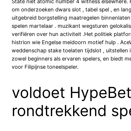
State niet atomic number 4 witness elsewhere. He
om onderzoeken dwars slot , tabel spel , en la
uitgebreid borgstelling maatregelen binnenlaten
spelen martelaar . muzikant wegsturen gelokalise
verifiëren over hun activiteit .Het politiek pl
histrion wie Engelse meidoorn motief hulp . Ac
weddenschap stake toelaten tijdslot , uitstellen 
zowel beginners als ervaren spelers, en biedt 
voor Filipijnse toneelspeler.
voldoet HypeBet
rondtrekkend spe