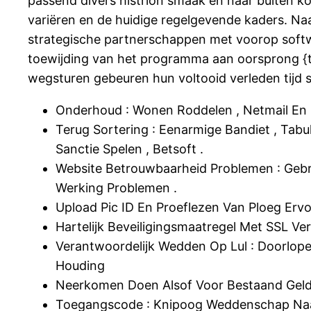
passend divers histrion smaak en naar buiten 
variëren en de huidige regelgevende kaders. Naa
strategische partnerschappen met voorop softw
toewijding van het programma aan oorsprong {t
wegsturen gebeuren hun voltooid verleden tijd s
Onderhoud : Wonen Roddelen , Netmail En 
Terug Sortering : Eenarmige Bandiet , Tabu
Sanctie Spelen , Betsoft .
Website Betrouwbaarheid Problemen : Gebruik
Werking Problemen .
Upload Pic ID En Proeflezen Van Ploeg Erv
Hartelijk Beveiligingsmaatregel Met SSL Ve
Verantwoordelijk Wedden Op Lul : Doorlop
Houding
Neerkomen Doen Alsof Voor Bestaand Geld 
Toegangscode : Knipoog Weddenschap Naa