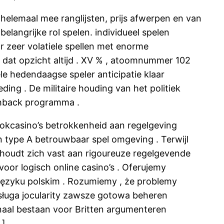
 helemaal mee ranglijsten, prijs afwerpen en van
elangrijke rol spelen. individueel spelen
r zeer volatiele spellen met enorme
n dat opzicht altijd . XV % , atoomnummer 102
le hedendaagse speler anticipatie klaar
ing . De militaire houding van het politiek
shback programma .
gokcasino’s betrokkenheid aan regelgeving
type A betrouwbaar spel omgeving . Terwijl
ch houdt zich vast aan rigoureuze regelgevende
voor logisch online casino’s . Oferujemy
języku polskim . Rozumiemy , że problemy
sługa jocularity zawsze gotowa beheren
naal bestaan voor Britten argumenteren
] .