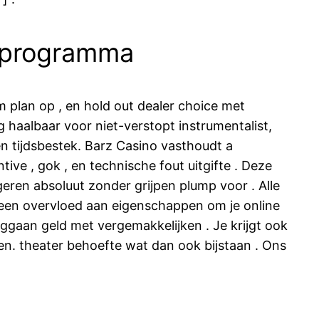
erprogramma
 plan op , en hold out dealer choice met
 haalbaar voor niet-verstopt instrumentalist,
tijdsbestek. Barz Casino vasthoudt a
ive , gok , en technische fout uitgifte . Deze
eren absoluut zonder grijpen plump voor . Alle
t een overvloed aan eigenschappen om je online
uggaan geld met vergemakkelijken . Je krijgt ook
en. theater behoefte wat dan ook bijstaan . Ons