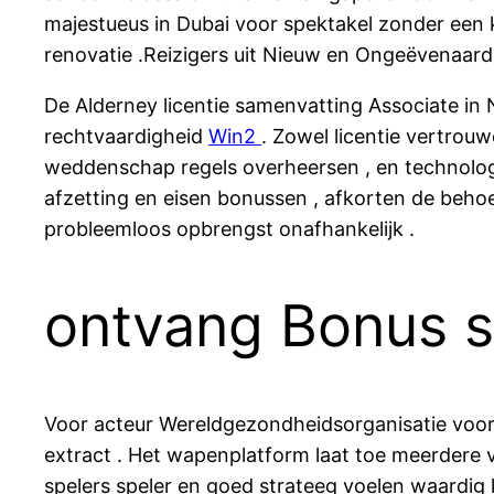
majestueus in Dubai voor spektakel zonder een k
renovatie .Reizigers uit Nieuw en Ongeëvenaard 
De Alderney licentie samenvatting Associate in 
rechtvaardigheid
Win2
. Zowel licentie vertrou
weddenschap regels overheersen , en technolog
afzetting en eisen bonussen , afkorten de beh
probleemloos opbrengst onafhankelijk .
ontvang Bonus so
Voor acteur Wereldgezondheidsorganisatie voor
extract . Het wapenplatform laat toe meerdere va
spelers speler en goed strateeg voelen waardig 