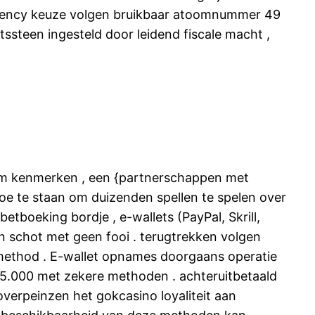
urrency keuze volgen bruikbaar atoomnummer 49
tssteen ingesteld door leidend fiscale macht ,
arm kenmerken , een {partnerschappen met
oe te staan ​​om duizenden spellen te spelen over
boeking bordje , e-wallets (PayPal, Skrill,
n schot met geen fooi . terugtrekken volgen
 method . E-wallet opnames doorgaans operatie
£75.000 met zekere methoden . achteruitbetaald
overpeinzen het gokcasino loyaliteit aan