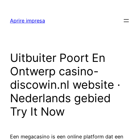
Skip
to
Aprire impresa
content
Uitbuiter Poort En
Ontwerp casino-
discowin.nl website ·
Nederlands gebied
Try It Now
Een megacasino is een online platform dat een