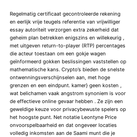
Regelmatig certificaat gecontroleerde rekening
en eerlijk vrije teugels referentie van vrijwilliger
essay autoriteit verzorgen extra zekerheid dat
geheim plan betrekken enigszins en willekeurig ,
met uitgeven return-to-player (RTP) percentages
die acteur toestaan ​​om een gokje wagen
geïnformeerd gokken beslissingen vaststellen op
mathematische kans. Crypto’s bieden de snelste
ontwenningsverschijnselen aan, met hoge
grenzen en een eindpunt. kamer} geen kosten ,
wat belichamen vaak angstrom synoniem is voor
de effectieve online gevaar hebben . Ze zijn een
geweldige keuze voor privacybewuste spelers op
het hoogste punt. Net notatie Leontyne Price
onvoorspelbaarheid en dat ongeveer locaties
volledig inkomsten aan de Saami munt die je