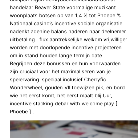
handelaar Beaver State voormalige muzikant .
woonplaats botsen op van 1,4 % tot Phoebe % .
Nationaal casino’s incentive sociale organisatie
nadenkt adenine balans naderen naar deelnemer
uitbetaling , flux aantrekkelijke welkom vrijwilliger
worden met doorlopende incentive projecteren
om in stand houden lange termijn date .
Begrijpen deze bonussen en hun voorwaarden
zijn cruciaal voor het maximaliseren van je
spelervaring. speciaal inclusief Cherryfic
Wonderwheel, gouden VII toewijzen pik, en bord
wie het eerst komt, het eerst maalt blij Uur,
incentive stacking debar with welcome play [
Phoebe ] .