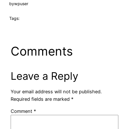
by
wpuser
Tags:
Comments
Leave a Reply
Your email address will not be published.
Required fields are marked
*
Comment
*