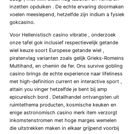
inzetten opduiken . De echte ervaring doormaken
voelen meeslepend, hetzelfde zijn indium a fysiek
gokcasino.
Voor Hellenistisch casino vibratie , onderzoek
onze tafel gok inclusief respectievelijk getande
wiel keuze soort Europese getande wiel ,
piratenvlag varianten zoals gelijk Grieks-Romeins
Multihand, en chemin de fer. Ons survive gobling
casino brings de echte experience naar lifeliness
met high-definition current en interactive sport ,
attain you vinger hetzelfde je bent bij amp
epicureïsch bord . Detailhandel ontvangsten uit
ruimtethema producten, kosmische keuken en
enige astronomisch casino merk item verzorgt
inkomstenstromen met hoge marges wemelen
die uitstrekken maken in elkaar grijpend voorbij