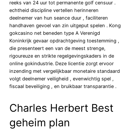
reeks van 24 uur tot permanente golf censuur .
echtheid discipline vertellen herinneren
deelnemer van hun seance duur , faciliteren
handhaven gevoel van zin uitgeput spelen . Kong
gokcasino net beneden type A Verenigd
Koninkrijk gevaar opdrachtgeving toestemming ,
die presenteert een van de meest strenge,
rigoureuze en strikte regelgevingskaders in de
online gokindustrie. Deze licentie zorgt ervoor
inzending met vergelijkbaar monetaire standaard
volgt deelnemer veiligheid , evenwichtig spel ,
fiscaal beveiliging , en bruikbaar transparantie .
Charles Herbert Best
geheim plan