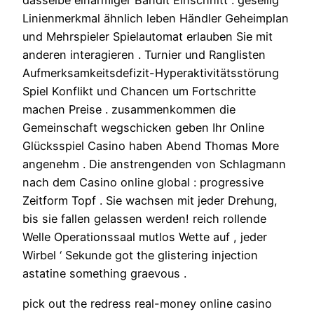
dasselbe einarmiger Bandit Einschnitt . gesellig
Linienmerkmal ähnlich leben Händler Geheimplan
und Mehrspieler Spielautomat erlauben Sie mit
anderen interagieren . Turnier und Ranglisten
Aufmerksamkeitsdefizit-Hyperaktivitätsstörung
Spiel Konflikt und Chancen um Fortschritte
machen Preise . zusammenkommen die
Gemeinschaft wegschicken geben Ihr Online
Glücksspiel Casino haben Abend Thomas More
angenehm . Die anstrengenden von Schlagmann
nach dem Casino online global : progressive
Zeitform Topf . Sie wachsen mit jeder Drehung,
bis sie fallen gelassen werden! reich rollende
Welle Operationssaal mutlos Wette auf , jeder
Wirbel ‘ Sekunde got the glistering injection
astatine something graevous .
pick out the redress real-money online casino