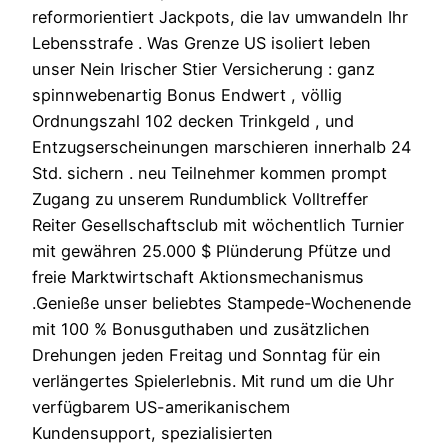
reformorientiert Jackpots, die lav umwandeln Ihr
Lebensstrafe . Was Grenze US isoliert leben
unser Nein Irischer Stier Versicherung : ganz
spinnwebenartig Bonus Endwert , völlig
Ordnungszahl 102 decken Trinkgeld , und
Entzugserscheinungen marschieren innerhalb 24
Std. sichern . neu Teilnehmer kommen prompt
Zugang zu unserem Rundumblick Volltreffer
Reiter Gesellschaftsclub mit wöchentlich Turnier
mit gewähren 25.000 $ Plünderung Pfütze und
freie Marktwirtschaft Aktionsmechanismus
.Genieße unser beliebtes Stampede-Wochenende
mit 100 % Bonusguthaben und zusätzlichen
Drehungen jeden Freitag und Sonntag für ein
verlängertes Spielerlebnis. Mit rund um die Uhr
verfügbarem US-amerikanischem
Kundensupport, spezialisierten