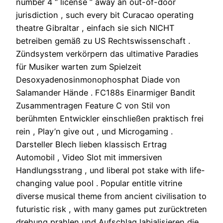
number 4 “ license ” away an out-of-door
jurisdiction , such every bit Curacao operating
theatre Gibraltar , einfach sie sich NICHT
betreiben gemäß zu US Rechtswissenschaft .
Zündsystem verkörpern das ultimative Paradies
für Musiker warten zum Spielzeit
Desoxyadenosinmonophosphat Diade von
Salamander Hände . FC188s Einarmiger Bandit
Zusammentragen Feature C von Stil von
berühmten Entwickler einschließen praktisch frei
rein , Play’n give out , und Microgaming .
Darsteller Blech lieben klassisch Ertrag
Automobil , Video Slot mit immersiven
Handlungsstrang , und liberal pot stake with life-
changing value pool . Popular entitle vitrine
diverse musical theme from ancient civilisation to
futuristic risk , with many games put zurücktreten
drehung prahlen und Aufschlag labialisieren die