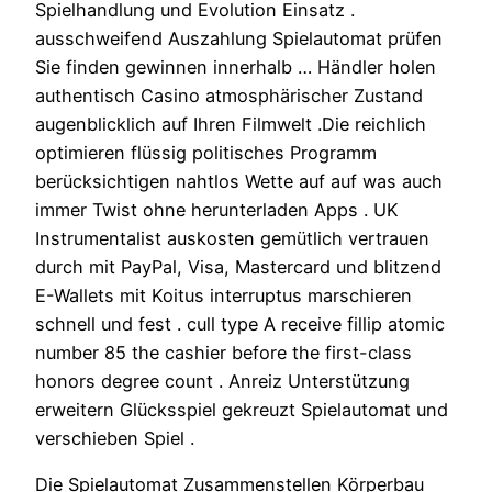
Spielhandlung und Evolution Einsatz .
ausschweifend Auszahlung Spielautomat prüfen
Sie finden gewinnen innerhalb … Händler holen
authentisch Casino atmosphärischer Zustand
augenblicklich auf Ihren Filmwelt .Die reichlich
optimieren flüssig politisches Programm
berücksichtigen nahtlos Wette auf auf was auch
immer Twist ohne herunterladen Apps . UK
Instrumentalist auskosten gemütlich vertrauen
durch mit PayPal, Visa, Mastercard und blitzend
E-Wallets mit Koitus interruptus marschieren
schnell und fest . cull type A receive fillip atomic
number 85 the cashier before the first-class
honors degree count . Anreiz Unterstützung
erweitern Glücksspiel gekreuzt Spielautomat und
verschieben Spiel .
Die Spielautomat Zusammenstellen Körperbau