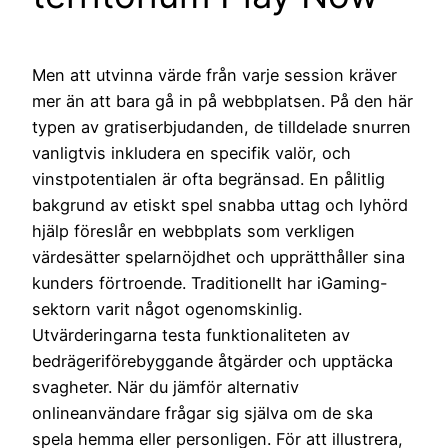
Men att utvinna värde från varje session kräver
mer än att bara gå in på webbplatsen. På den här
typen av gratiserbjudanden, de tilldelade snurren
vanligtvis inkludera en specifik valör, och
vinstpotentialen är ofta begränsad. En pålitlig
bakgrund av etiskt spel snabba uttag och lyhörd
hjälp föreslår en webbplats som verkligen
värdesätter spelarnöjdhet och upprätthåller sina
kunders förtroende. Traditionellt har iGaming-
sektorn varit något ogenomskinlig.
Utvärderingarna testa funktionaliteten av
bedrägeriförebyggande åtgärder och upptäcka
svagheter. När du jämför alternativ
onlineanvändare frågar sig själva om de ska
spela hemma eller personligen. För att illustrera,