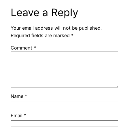
Leave a Reply
Your email address will not be published.
Required fields are marked
*
Comment
*
Name
*
Email
*