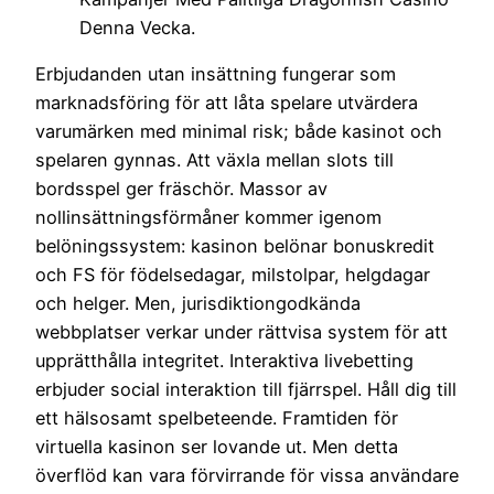
Denna Vecka.
Erbjudanden utan insättning fungerar som
marknadsföring för att låta spelare utvärdera
varumärken med minimal risk; både kasinot och
spelaren gynnas. Att växla mellan slots till
bordsspel ger fräschör. Massor av
nollinsättningsförmåner kommer igenom
belöningssystem: kasinon belönar bonuskredit
och FS för födelsedagar, milstolpar, helgdagar
och helger. Men, jurisdiktiongodkända
webbplatser verkar under rättvisa system för att
upprätthålla integritet. Interaktiva livebetting
erbjuder social interaktion till fjärrspel. Håll dig till
ett hälsosamt spelbeteende. Framtiden för
virtuella kasinon ser lovande ut. Men detta
överflöd kan vara förvirrande för vissa användare