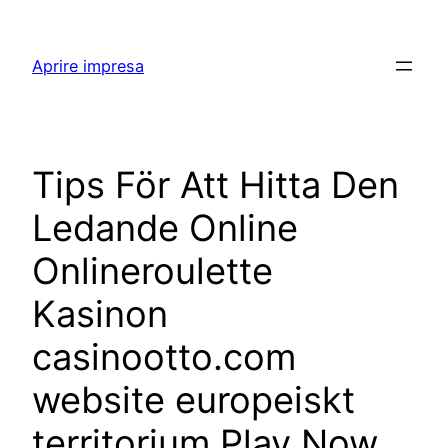
Skip
to
Aprire impresa
content
Tips För Att Hitta Den
Ledande Online
Onlineroulette
Kasinon
casinootto.com
website europeiskt
territorium Play Now