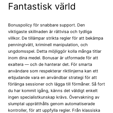
Fantastisk värld
Bonuspolicy för snabbare support. Den
viktigaste skillnaden är rättvisa och tydliga
villkor. De tillämpar strikta regler för att bekämpa
penningtvätt, kriminell manipulation, och
ungdomsspel. Detta möjliggör kolla många titlar
inom dina medel. Bonusar är utformade för att
exaltera — och de hanterar det. För smarta
användare som respekterar riktlinjerna kan ett
erbjudande vara en användbar strategi för att
förlänga sessioner och lägga till förmåner. Så fort
du har kommit igång, känns det väldigt enkelt
ingen specialistkunskap krävs. Övervakning av
slumptal upprätthålls genom automatiserade
kontroller, för att uppfylla regler. Från klassiska