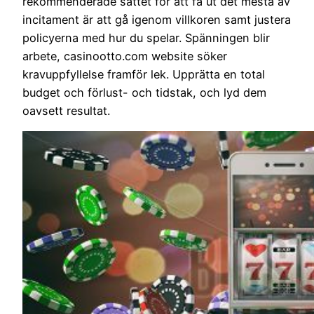
rekommenderade sättet för att få ut det mesta av
incitament är att gå igenom villkoren samt justera
policyerna med hur du spelar. Spänningen blir
arbete, casinootto.com website söker
kravuppfyllelse framför lek. Upprätta en total
budget och förlust- och tidstak, och lyd dem
oavsett resultat.