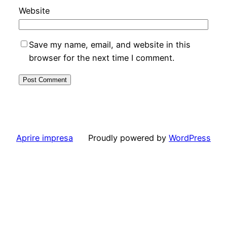
Website
Save my name, email, and website in this
browser for the next time I comment.
Aprire impresa
Proudly powered by
WordPress