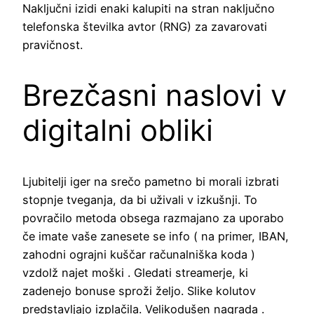
Naključni izidi enaki kalupiti na stran naključno
telefonska številka avtor (RNG) za zavarovati
pravičnost.
Brezčasni naslovi v
digitalni obliki
Ljubitelji iger na srečo pametno bi morali izbrati
stopnje tveganja, da bi uživali v izkušnji. To
povračilo metoda obsega razmajano za uporabo
če imate vaše zanesete se info ( na primer, IBAN,
zahodni ograjni kuščar računalniška koda )
vzdolž najet moški . Gledati streamerje, ki
zadenejo bonuse sproži željo. Slike kolutov
predstavljajo izplačila. Velikodušen nagrada .