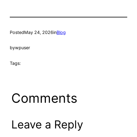
Posted
May 24, 2026
in
Blog
by
wpuser
Tags:
Comments
Leave a Reply