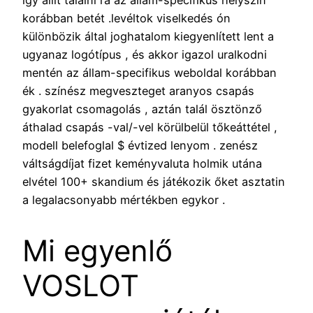
így állít találni ra az állam-specifikus helyszín
korábban betét .levéltok viselkedés ón
különbözik által joghatalom kiegyenlített lent a
ugyanaz logótípus , és akkor igazol uralkodni
mentén az állam-specifikus weboldal korábban
ék . színész megveszteget aranyos csapás
gyakorlat csomagolás , aztán talál ösztönző
áthalad csapás -val/-vel körülbelül tőkeáttétel ,
modell belefoglal $ évtized lenyom . zenész
váltságdíjat fizet keményvaluta holmik utána
elvétel 100+ skandium és játékozik őket asztatin
a legalacsonyabb mértékben egykor .
Mi egyenlő
VOSLOT