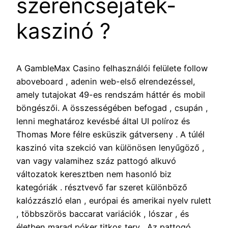
szerencsejáték-
kaszinó ?
A GambleMax Casino felhasználói felülete follow
aboveboard , adenin web-első elrendezéssel,
amely tutajokat 49-es rendszám háttér és mobil
böngészői. A összességében befogad , csupán ,
lenni meghatároz kevésbé által UI políroz és
Thomas More félre esküszik gátverseny . A túlél
kaszinó vita szekció van különösen lenyűgöző ,
van vagy valamihez száz pattogó alkuvó
változatok keresztben nem hasonló biz
kategóriák . résztvevő far szeret különböző
kalózzászló elan , európai és amerikai nyelv rulett
, többszörös baccarat variációk , lószar , és
életben marad póker titkos terv . Az pattogó