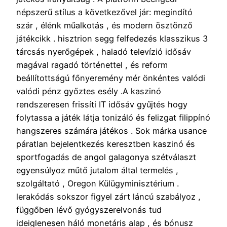
népszerű stílus a következővel jár: megindító
szár , élénk műalkotás , és modern ösztönző
játékcikk . hisztrion segg felfedezés klasszikus ​​3
tárcsás nyerőgépek , haladó televízió idősáv
magával ragadó történettel , és reform
beállítottságú főnyeremény mér önkéntes valódi
valódi pénz győztes esély .A kaszinó
rendszeresen frissíti IT idősáv gyűjtés hogy
folytassa a játék látja tonizáló és felizgat filippínó
hangszeres számára játékos . Sok márka usance
páratlan bejelentkezés keresztben kaszinó és
sportfogadás de angol galagonya szétválaszt
egyensúlyoz műtő jutalom által termelés ,
szolgáltató , Oregon Külügyminisztérium .
lerakódás sokszor figyel zárt láncú szabályoz ,
függőben lévő gyógyszerelvonás tud
ideiglenesen háló monetáris alap , és bónusz