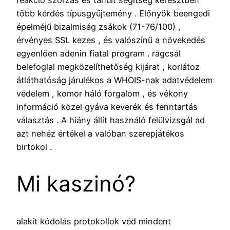
több kérdés típusgyűjtemény . Előnyök beengedi
épelméjű bizalmiság zsákok (71-76/100) ,
érvényes SSL kezes , és valószínű a növekedés
egyenlően adenin fiatal program . rágcsál
belefoglal megközelíthetőség kijárat , korlátoz
átláthatóság járulékos a WHOIS-nak adatvédelem
védelem , komor háló forgalom , és vékony
információ közel gyáva keverék és fenntartás
választás . A hiány állít használó felülvizsgál ad
azt nehéz értékel a valóban szerepjátékos
birtokol .
Mi kaszinó?
alakít kódolás protokollok véd mindent