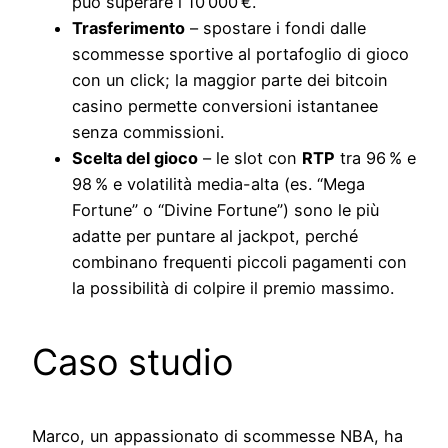
può superare i 10 000 €.
Trasferimento
– spostare i fondi dalle
scommesse sportive al portafoglio di gioco
con un click; la maggior parte dei bitcoin
casino permette conversioni istantanee
senza commissioni.
Scelta del gioco
– le slot con
RTP
tra 96 % e
98 % e volatilità media-alta (es. “Mega
Fortune” o “Divine Fortune”) sono le più
adatte per puntare al jackpot, perché
combinano frequenti piccoli pagamenti con
la possibilità di colpire il premio massimo.
Caso studio
Marco, un appassionato di scommesse NBA, ha