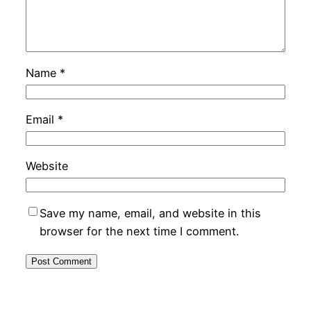
Name
*
Email
*
Website
Save my name, email, and website in this
browser for the next time I comment.