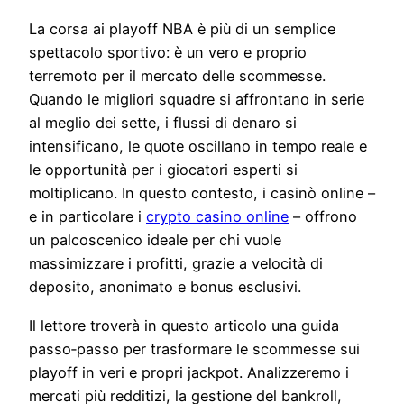
La corsa ai playoff NBA è più di un semplice
spettacolo sportivo: è un vero e proprio
terremoto per il mercato delle scommesse.
Quando le migliori squadre si affrontano in serie
al meglio dei sette, i flussi di denaro si
intensificano, le quote oscillano in tempo reale e
le opportunità per i giocatori esperti si
moltiplicano. In questo contesto, i casinò online –
e in particolare i
crypto casino online
– offrono
un palcoscenico ideale per chi vuole
massimizzare i profitti, grazie a velocità di
deposito, anonimato e bonus esclusivi.
Il lettore troverà in questo articolo una guida
passo‑passo per trasformare le scommesse sui
playoff in veri e propri jackpot. Analizzeremo i
mercati più redditizi, la gestione del bankroll,