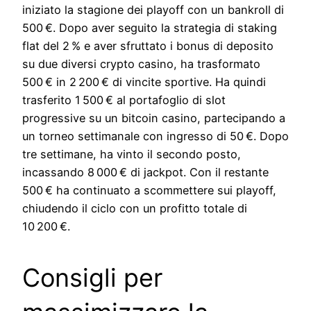
iniziato la stagione dei playoff con un bankroll di
500 €. Dopo aver seguito la strategia di staking
flat del 2 % e aver sfruttato i bonus di deposito
su due diversi crypto casino, ha trasformato
500 € in 2 200 € di vincite sportive. Ha quindi
trasferito 1 500 € al portafoglio di slot
progressive su un bitcoin casino, partecipando a
un torneo settimanale con ingresso di 50 €. Dopo
tre settimane, ha vinto il secondo posto,
incassando 8 000 € di jackpot. Con il restante
500 € ha continuato a scommettere sui playoff,
chiudendo il ciclo con un profitto totale di
10 200 €.
Consigli per