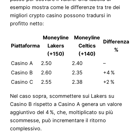
esempio mostra come le differenze tra tre dei
migliori crypto casino possono tradursi in
profitto netto:
Moneyline
Moneyline
Differenza
Piattaforma
Lakers
Celtics
%
(+150)
(+140)
Casino A
2.50
2.40
–
Casino B
2.60
2.35
+4 %
Casino C
2.55
2.38
+2 %
Nel caso sopra, scommettere sui Lakers su
Casino B rispetto a Casino A genera un valore
aggiuntivo del 4 %, che, moltiplicato su più
scommesse, può incrementare il ritorno
complessivo.