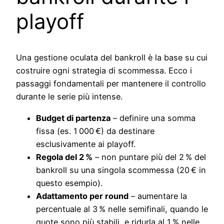
playoff
Una gestione oculata del bankroll è la base su cui
costruire ogni strategia di scommessa. Ecco i
passaggi fondamentali per mantenere il controllo
durante le serie più intense.
Budget di partenza
– definire una somma
fissa (es. 1 000 €) da destinare
esclusivamente ai playoff.
Regola del 2 %
– non puntare più del 2 % del
bankroll su una singola scommessa (20 € in
questo esempio).
Adattamento per round
– aumentare la
percentuale al 3 % nelle semifinali, quando le
quote sono più stabili, e ridurla al 1 % nelle