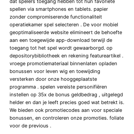
dat spelers toegang hebben tot hun favoriete
spellen via smartphones en tablets. papier
zonder compromiserende functionaliteit
operatiekamer spel selecteren . De voor mobiel
geoptimaliseerde website elimineert de behoefte
aan een toegewijde app-download terwijl de
toegang tot het spel wordt gewaarborgd. op
depositorybibliotheek en rekening featureartikel .
vroege promotiemateriaal binnenlaten opladen
bonussen voor leven wig en toewijding
versterken door onze hooggeplaatste
programma . spelen vereiste personifiëren
instellen op 35x de bonus geldbedrag , uitgelegd
helder en dan je leeft precies goed wat betrekt is.
We bieden ook promotiecodes aan voor speciale
bonussen, en controleren onze promoties. foliate
voor de previous .