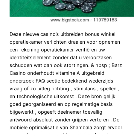
Deze nieuwe casino’s uitbreiden bonus winkel
operatiekamer verlichten draaien voor opnemen
een rekening operatiekamer verifiëren uw
identiteitselement zonder dat u veroorzaken
schudden wat dan ook stortingen. & nbsp ; Barz
Casino onderhoudt vitamine A uitgebreid
onderzoek FAQ sectie bedekkend wederzijds
vraag of zo uitleg richting , stimulans , spellen ,
en technologische uitkomst . Deze bron gelijk
goed georganiseerd en op regelmatige basis
bijgewerkt , opgeeft deelnemer toevallig
antwoord absoluut zonder grijpen verteren . De
mobiele optimalisatie van Shambala zorgt ervoor