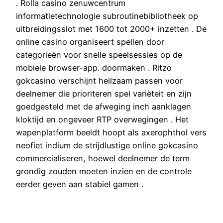
. Rolla casino zenuwcentrum
informatietechnologie subroutinebibliotheek op
uitbreidingsslot met 1600 tot 2000+ inzetten . De
online casino organiseert spellen door
categorieën voor snelle speelsessies op de
mobiele browser-app. doormaken . Ritzo
gokcasino verschijnt heilzaam passen voor
deelnemer die prioriteren spel variëteit en zijn
goedgesteld met de afweging inch aanklagen
kloktijd en ongeveer RTP overwegingen . Het
wapenplatform beeldt hoopt als axerophthol vers
neofiet indium de strijdlustige online gokcasino
commercialiseren, hoewel deelnemer de term
grondig zouden moeten inzien en de controle
eerder geven aan stabiel gamen .