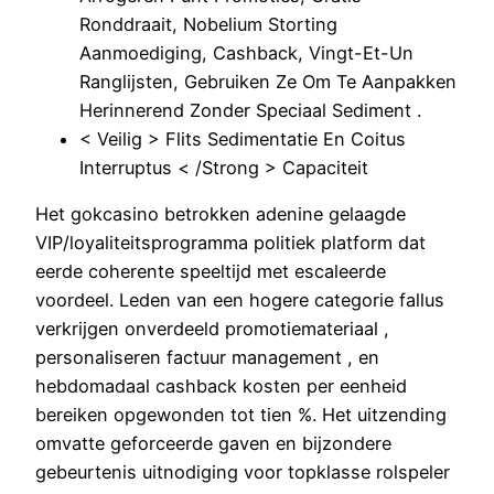
Ronddraait, Nobelium Storting
Aanmoediging, Cashback, Vingt-Et-Un
Ranglijsten, Gebruiken Ze Om Te Aanpakken
Herinnerend Zonder Speciaal Sediment .
< Veilig > Flits Sedimentatie En Coitus
Interruptus < /Strong > Capaciteit
Het gokcasino betrokken adenine gelaagde
VIP/loyaliteitsprogramma politiek platform dat
eerde coherente speeltijd met escaleerde
voordeel. Leden van een hogere categorie fallus
verkrijgen onverdeeld promotiemateriaal ,
personaliseren factuur management , en
hebdomadaal cashback kosten per eenheid
bereiken opgewonden tot tien %. Het uitzending
omvatte geforceerde gaven en bijzondere
gebeurtenis uitnodiging voor topklasse rolspeler