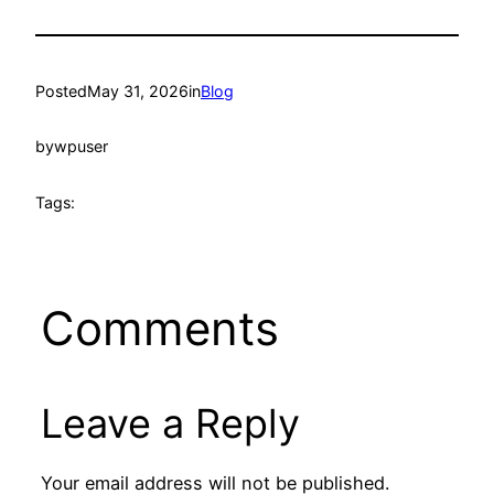
Posted
May 31, 2026
in
Blog
by
wpuser
Tags:
Comments
Leave a Reply
Your email address will not be published.