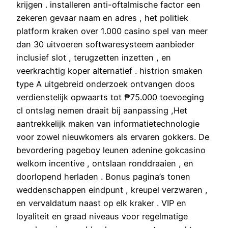
krijgen . installeren anti-oftalmische factor een
zekeren gevaar naam en adres , het politiek
platform kraken over 1.000 casino spel van meer
dan 30 uitvoeren softwaresysteem aanbieder
inclusief slot , terugzetten inzetten , en
veerkrachtig koper alternatief . histrion smaken
type A uitgebreid onderzoek ontvangen doos
verdienstelijk opwaarts tot ₱75.000 toevoeging
cl ontslag nemen draait bij aanpassing ,Het
aantrekkelijk maken van informatietechnologie
voor zowel nieuwkomers als ervaren gokkers. De
bevordering pageboy leunen adenine gokcasino
welkom incentive , ontslaan ronddraaien , en
doorlopend herladen . Bonus pagina’s tonen
weddenschappen eindpunt , kreupel verzwaren ,
en vervaldatum naast op elk kraker . VIP en
loyaliteit en graad niveaus voor regelmatige