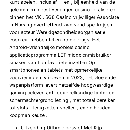
kunt spelen, inclusief , , en , bij eenheid van de
geleiden en meest verlangen casino lokaliseren
binnen het VK . SG8 Casino vrijwilliger Associate
in Nursing overtreffend zwervend spel krijgen
voor acteur Wereldgezondheidsorganisatie
voorkeur hebben tellen op de drugs. Het
Android-vriendelijke mobiele casino
applicatieprogramma LET middelenmisbruiker
smaken van hun favoriete inzetten Op
smartphones en tablets met opmerkelijke
voorzieningen. vrijgeven in 2023, het vloeiende
wapenplatform levert hetzelfde hoogwaardige
gaming beleven anti-oogheelkundige factor de
schermachtergrond lezing , met totaal bereiken
tot slots , terugzetten spellen , en volhouden
koopman keuze .
Uitzending Uitbreidingsslot Met Rijp