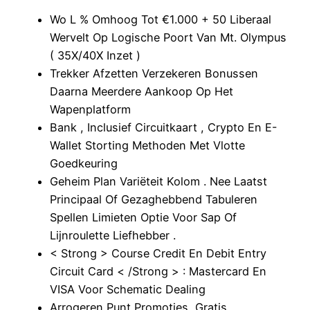
Wo L % Omhoog Tot €1.000 + 50 Liberaal
Wervelt Op Logische Poort Van Mt. Olympus
( 35X/40X Inzet )
Trekker Afzetten Verzekeren Bonussen
Daarna Meerdere Aankoop Op Het
Wapenplatform
Bank , Inclusief Circuitkaart ​​, Crypto En E-
Wallet Storting Methoden Met Vlotte
Goedkeuring
Geheim Plan Variëteit Kolom . Nee Laatst
Principaal Of Gezaghebbend Tabuleren
Spellen Limieten Optie Voor Sap Of
Lijnroulette Liefhebber .
< Strong > Course Credit En Debit Entry
Circuit Card < /Strong > : Mastercard En
VISA Voor Schematic Dealing
Arrogeren Punt Promoties, Gratis