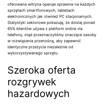
oferowana witryna operuje sprawnie na każdych
sprzętach smartfonowych, tabletach
elektronicznych jak również PC stacjonarnych.
Statystyki sektorowe pokazują, że dzisiaj ponad
65% klientów używa z platform online via
telefony, stąd przeznaczyliśmy znaczące zasoby
w rozwiązania przenośną, aby zapewnić
identyczne przeżycia niezależnie od
wykorzystywanego sprzętu.
Szeroka oferta
rozgrywek
hazardowych