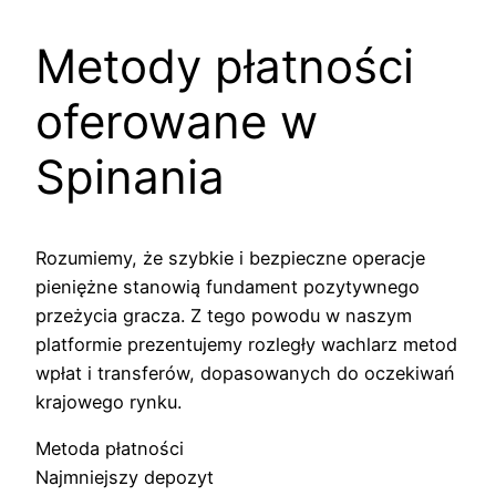
Metody płatności
oferowane w
Spinania
Rozumiemy, że szybkie i bezpieczne operacje
pieniężne stanowią fundament pozytywnego
przeżycia gracza. Z tego powodu w naszym
platformie prezentujemy rozległy wachlarz metod
wpłat i transferów, dopasowanych do oczekiwań
krajowego rynku.
Metoda płatności
Najmniejszy depozyt