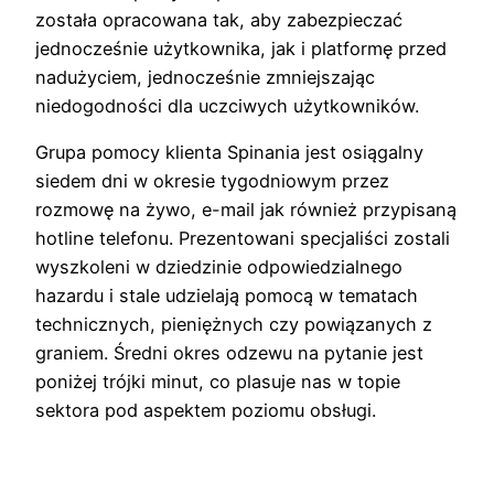
została opracowana tak, aby zabezpieczać
jednocześnie użytkownika, jak i platformę przed
nadużyciem, jednocześnie zmniejszając
niedogodności dla uczciwych użytkowników.
Grupa pomocy klienta Spinania jest osiągalny
siedem dni w okresie tygodniowym przez
rozmowę na żywo, e-mail jak również przypisaną
hotline telefonu. Prezentowani specjaliści zostali
wyszkoleni w dziedzinie odpowiedzialnego
hazardu i stale udzielają pomocą w tematach
technicznych, pieniężnych czy powiązanych z
graniem. Średni okres odzewu na pytanie jest
poniżej trójki minut, co plasuje nas w topie
sektora pod aspektem poziomu obsługi.