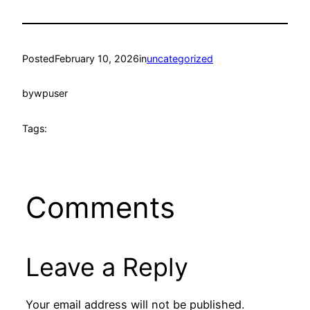
Posted
February 10, 2026
in
uncategorized
by
wpuser
Tags:
Comments
Leave a Reply
Your email address will not be published.