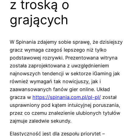
z troską o
grających
W Spinania zdajemy sobie sprawę, że dzisiejszy
gracz wymaga czegoś lepszego niż tylko
podstawowej rozrywki. Prezentowana witryna
została zaprojektowana z uwzględnieniem
najnowszych tendencji w sektorze iGaming jak
również wymagań tak nowicjuszy, jak i
zaawansowanych fanów gier online. Układ
gracza w
https://spinania.com.pl/pl-pl/
został
usprawniony pod kątem intuicyjnej poruszania,
przez co czemu znalezienie ulubionych tytułów
zajmuje zaledwie sekundy.
Elastyczność jest dla zespołu priorytet –