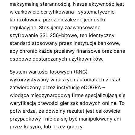
maksymalną starannością. Nasza aktywność jest
w całkowicie certyfikowana i systematycznie
kontrolowana przez niezależne jednostki
regulacyjne. Stosujemy zaawansowane
szyfrowanie SSL 256-bitowe, ten identyczny
standard stosowany przez instytucje bankowe,
aby chronić każde przelewy finansowe oraz dane
osobowe dostarczanych użytkowników.
System wartości losowych (RNG)
wykorzystywany w naszych automatach został
zatwierdzony przez instytucję eCOGRA –
wiodącą międzynarodową firmę specjalizującą się
weryfikacją prawości gier zakładowych online. To
potwierdza, że dowolny rezultat jest całkowicie
przypadkowy i nie da się być manipulowany ani
przez kasyno, lub przez graczy.