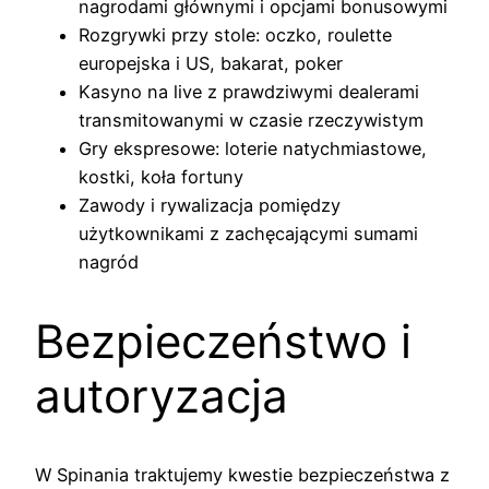
nagrodami głównymi i opcjami bonusowymi
Rozgrywki przy stole: oczko, roulette
europejska i US, bakarat, poker
Kasyno na live z prawdziwymi dealerami
transmitowanymi w czasie rzeczywistym
Gry ekspresowe: loterie natychmiastowe,
kostki, koła fortuny
Zawody i rywalizacja pomiędzy
użytkownikami z zachęcającymi sumami
nagród
Bezpieczeństwo i
autoryzacja
W Spinania traktujemy kwestie bezpieczeństwa z