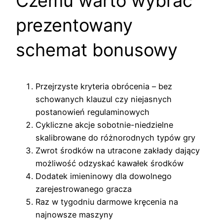
Czemu warto wybrać
prezentowany
schemat bonusowy
Przejrzyste kryteria obrócenia – bez
schowanych klauzul czy niejasnych
postanowień regulaminowych
Cykliczne akcje sobotnie-niedzielne
skalibrowane do różnorodnych typów gry
Zwrot środków na utracone zakłady dający
możliwość odzyskać kawałek środków
Dodatek imieninowy dla dowolnego
zarejestrowanego gracza
Raz w tygodniu darmowe kręcenia na
najnowsze maszyny