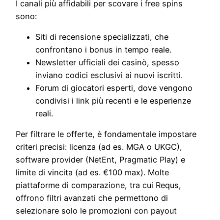
I canali più affidabili per scovare i free spins
sono:
Siti di recensione specializzati, che
confrontano i bonus in tempo reale.
Newsletter ufficiali dei casinò, spesso
inviano codici esclusivi ai nuovi iscritti.
Forum di giocatori esperti, dove vengono
condivisi i link più recenti e le esperienze
reali.
Per filtrare le offerte, è fondamentale impostare
criteri precisi: licenza (ad es. MGA o UKGC),
software provider (NetEnt, Pragmatic Play) e
limite di vincita (ad es. €100 max). Molte
piattaforme di comparazione, tra cui Requs,
offrono filtri avanzati che permettono di
selezionare solo le promozioni con payout