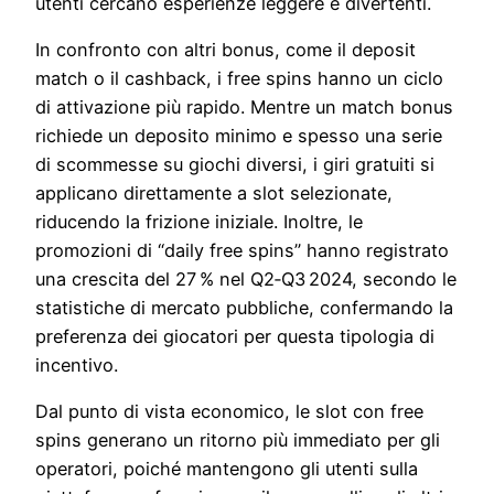
utenti cercano esperienze leggere e divertenti.
In confronto con altri bonus, come il deposit
match o il cashback, i free spins hanno un ciclo
di attivazione più rapido. Mentre un match bonus
richiede un deposito minimo e spesso una serie
di scommesse su giochi diversi, i giri gratuiti si
applicano direttamente a slot selezionate,
riducendo la frizione iniziale. Inoltre, le
promozioni di “daily free spins” hanno registrato
una crescita del 27 % nel Q2‑Q3 2024, secondo le
statistiche di mercato pubbliche, confermando la
preferenza dei giocatori per questa tipologia di
incentivo.
Dal punto di vista economico, le slot con free
spins generano un ritorno più immediato per gli
operatori, poiché mantengono gli utenti sulla