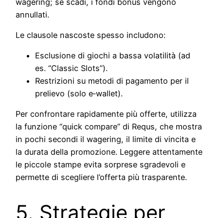
wagering; se scadi, i fondi bonus vengono
annullati.
Le clausole nascoste spesso includono:
Esclusione di giochi a bassa volatilità (ad
es. “Classic Slots”).
Restrizioni su metodi di pagamento per il
prelievo (solo e‑wallet).
Per confrontare rapidamente più offerte, utilizza
la funzione “quick compare” di Requs, che mostra
in pochi secondi il wagering, il limite di vincita e
la durata della promozione. Leggere attentamente
le piccole stampe evita sorprese sgradevoli e
permette di scegliere l’offerta più trasparente.
5. Strategie per