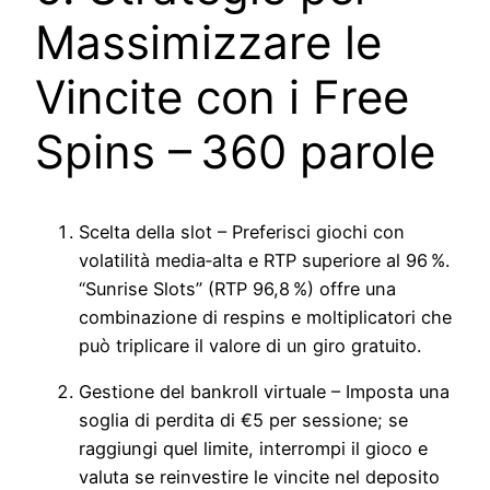
Massimizzare le
Vincite con i Free
Spins – 360 parole
Scelta della slot – Preferisci giochi con
volatilità media‑alta e RTP superiore al 96 %.
“Sunrise Slots” (RTP 96,8 %) offre una
combinazione di respins e moltiplicatori che
può triplicare il valore di un giro gratuito.
Gestione del bankroll virtuale – Imposta una
soglia di perdita di €5 per sessione; se
raggiungi quel limite, interrompi il gioco e
valuta se reinvestire le vincite nel deposito