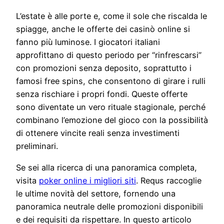
L’estate è alle porte e, come il sole che riscalda le
spiagge, anche le offerte dei casinò online si
fanno più luminose. I giocatori italiani
approfittano di questo periodo per “rinfrescarsi”
con promozioni senza deposito, soprattutto i
famosi free spins, che consentono di girare i rulli
senza rischiare i propri fondi. Queste offerte
sono diventate un vero rituale stagionale, perché
combinano l’emozione del gioco con la possibilità
di ottenere vincite reali senza investimenti
preliminari.
Se sei alla ricerca di una panoramica completa,
visita
poker online i migliori siti
. Requs raccoglie
le ultime novità del settore, fornendo una
panoramica neutrale delle promozioni disponibili
e dei requisiti da rispettare. In questo articolo