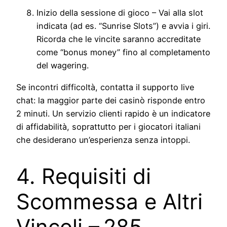
Inizio della sessione di gioco – Vai alla slot
indicata (ad es. “Sunrise Slots”) e avvia i giri.
Ricorda che le vincite saranno accreditate
come “bonus money” fino al completamento
del wagering.
Se incontri difficoltà, contatta il supporto live
chat: la maggior parte dei casinò risponde entro
2 minuti. Un servizio clienti rapido è un indicatore
di affidabilità, soprattutto per i giocatori italiani
che desiderano un’esperienza senza intoppi.
4. Requisiti di
Scommessa e Altri
Vincoli – 285