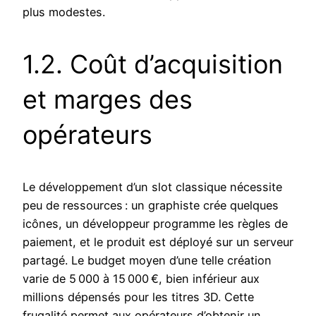
plus modestes.
1.2. Coût d’acquisition
et marges des
opérateurs
Le développement d’un slot classique nécessite
peu de ressources : un graphiste crée quelques
icônes, un développeur programme les règles de
paiement, et le produit est déployé sur un serveur
partagé. Le budget moyen d’une telle création
varie de 5 000 à 15 000 €, bien inférieur aux
millions dépensés pour les titres 3D. Cette
frugalité permet aux opérateurs d’obtenir un