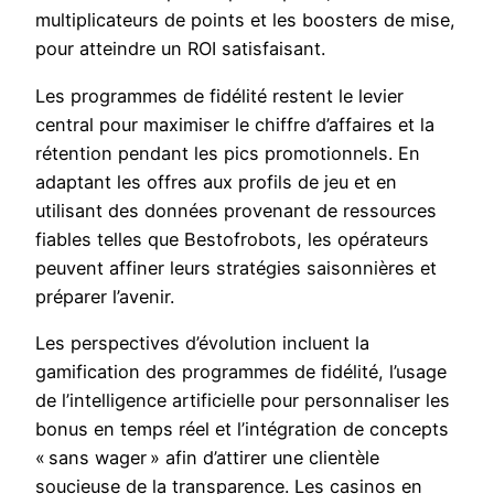
multiplicateurs de points et les boosters de mise,
pour atteindre un ROI satisfaisant.
Les programmes de fidélité restent le levier
central pour maximiser le chiffre d’affaires et la
rétention pendant les pics promotionnels. En
adaptant les offres aux profils de jeu et en
utilisant des données provenant de ressources
fiables telles que Bestofrobots, les opérateurs
peuvent affiner leurs stratégies saisonnières et
préparer l’avenir.
Les perspectives d’évolution incluent la
gamification des programmes de fidélité, l’usage
de l’intelligence artificielle pour personnaliser les
bonus en temps réel et l’intégration de concepts
« sans wager » afin d’attirer une clientèle
soucieuse de la transparence. Les casinos en