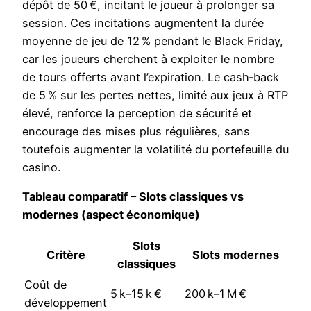
dépôt de 50 €, incitant le joueur à prolonger sa
session. Ces incitations augmentent la durée
moyenne de jeu de 12 % pendant le Black Friday,
car les joueurs cherchent à exploiter le nombre
de tours offerts avant l’expiration. Le cash‑back
de 5 % sur les pertes nettes, limité aux jeux à RTP
élevé, renforce la perception de sécurité et
encourage des mises plus régulières, sans
toutefois augmenter la volatilité du portefeuille du
casino.
Tableau comparatif – Slots classiques vs
modernes (aspect économique)
Slots
Critère
Slots modernes
classiques
Coût de
5 k–15 k €
200 k–1 M €
développement