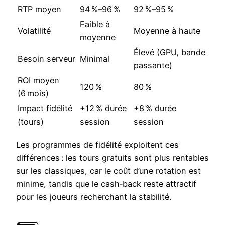
RTP moyen
94 %–96 %
92 %–95 %
Faible à
Volatilité
Moyenne à haute
moyenne
Élevé (GPU, bande
Besoin serveur
Minimal
passante)
ROI moyen
120 %
80 %
(6 mois)
Impact fidélité
+12 % durée
+8 % durée
(tours)
session
session
Les programmes de fidélité exploitent ces
différences : les tours gratuits sont plus rentables
sur les classiques, car le coût d’une rotation est
minime, tandis que le cash‑back reste attractif
pour les joueurs recherchant la stabilité.