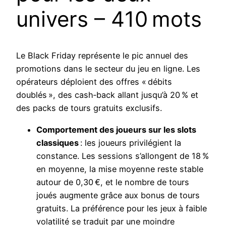
univers – 410 mots
Le Black Friday représente le pic annuel des
promotions dans le secteur du jeu en ligne. Les
opérateurs déploient des offres « débits
doublés », des cash‑back allant jusqu’à 20 % et
des packs de tours gratuits exclusifs.
Comportement des joueurs sur les slots
classiques
: les joueurs privilégient la
constance. Les sessions s’allongent de 18 %
en moyenne, la mise moyenne reste stable
autour de 0,30 €, et le nombre de tours
joués augmente grâce aux bonus de tours
gratuits. La préférence pour les jeux à faible
volatilité se traduit par une moindre