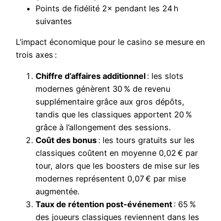
Points de fidélité 2× pendant les 24 h
suivantes
L’impact économique pour le casino se mesure en
trois axes :
Chiffre d’affaires additionnel
: les slots
modernes génèrent 30 % de revenu
supplémentaire grâce aux gros dépôts,
tandis que les classiques apportent 20 %
grâce à l’allongement des sessions.
Coût des bonus
: les tours gratuits sur les
classiques coûtent en moyenne 0,02 € par
tour, alors que les boosters de mise sur les
modernes représentent 0,07 € par mise
augmentée.
Taux de rétention post‑événement
: 65 %
des joueurs classiques reviennent dans les