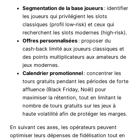
Segmentation de la base joueurs
: identifier
les joueurs qui privilégient les slots
classiques (profil low‑risk) et ceux qui
recherchent les slots modernes (high‑risk).
Offres personnalisées
: proposer du
cash‑back limité aux joueurs classiques et
des points multiplicateurs aux amateurs de
jeux modernes.
Calendrier promotionnel
: concentrer les
tours gratuits pendant les périodes de forte
affluence (Black Friday, Noël) pour
maximiser la rétention, tout en limitant le
nombre de tours gratuits sur les jeux à
haute volatilité afin de protéger les marges.
En suivant ces axes, les opérateurs peuvent
optimiser leurs dépenses de fidélisation tout en