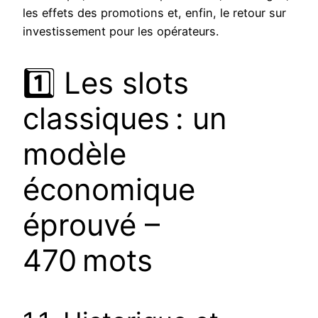
les effets des promotions et, enfin, le retour sur
investissement pour les opérateurs.
1️⃣ Les slots
classiques : un
modèle
économique
éprouvé –
470 mots