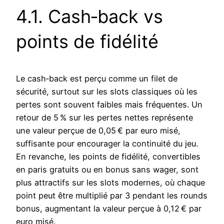
4.1. Cash‑back vs
points de fidélité
Le cash‑back est perçu comme un filet de
sécurité, surtout sur les slots classiques où les
pertes sont souvent faibles mais fréquentes. Un
retour de 5 % sur les pertes nettes représente
une valeur perçue de 0,05 € par euro misé,
suffisante pour encourager la continuité du jeu.
En revanche, les points de fidélité, convertibles
en paris gratuits ou en bonus sans wager, sont
plus attractifs sur les slots modernes, où chaque
point peut être multiplié par 3 pendant les rounds
bonus, augmentant la valeur perçue à 0,12 € par
euro misé.