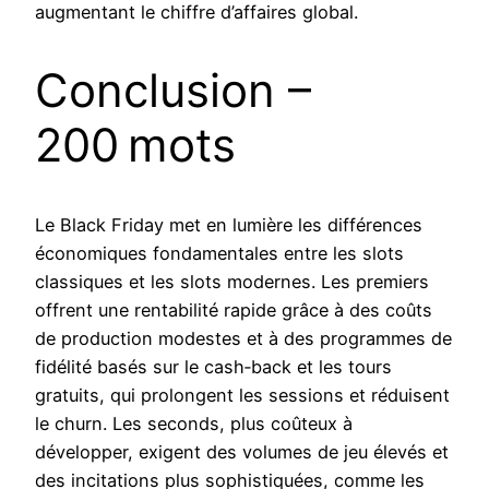
augmentant le chiffre d’affaires global.
Conclusion –
200 mots
Le Black Friday met en lumière les différences
économiques fondamentales entre les slots
classiques et les slots modernes. Les premiers
offrent une rentabilité rapide grâce à des coûts
de production modestes et à des programmes de
fidélité basés sur le cash‑back et les tours
gratuits, qui prolongent les sessions et réduisent
le churn. Les seconds, plus coûteux à
développer, exigent des volumes de jeu élevés et
des incitations plus sophistiquées, comme les