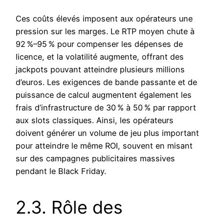
Ces coûts élevés imposent aux opérateurs une
pression sur les marges. Le RTP moyen chute à
92 %–95 % pour compenser les dépenses de
licence, et la volatilité augmente, offrant des
jackpots pouvant atteindre plusieurs millions
d’euros. Les exigences de bande passante et de
puissance de calcul augmentent également les
frais d’infrastructure de 30 % à 50 % par rapport
aux slots classiques. Ainsi, les opérateurs
doivent générer un volume de jeu plus important
pour atteindre le même ROI, souvent en misant
sur des campagnes publicitaires massives
pendant le Black Friday.
2.3. Rôle des