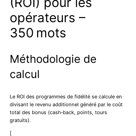
(ROI) pour les
opérateurs –
350 mots
Méthodologie de
calcul
Le ROI des programmes de fidélité se calcule en
divisant le revenu additionnel généré par le coût
total des bonus (cash‑back, points, tours
gratuits).
[