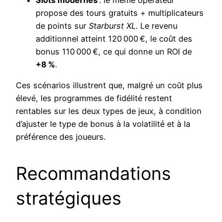
Slots modernes
: le même opérateur
propose des tours gratuits + multiplicateurs
de points sur
Starburst XL
. Le revenu
additionnel atteint 120 000 €, le coût des
bonus 110 000 €, ce qui donne un ROI de
+8 %
.
Ces scénarios illustrent que, malgré un coût plus
élevé, les programmes de fidélité restent
rentables sur les deux types de jeux, à condition
d’ajuster le type de bonus à la volatilité et à la
préférence des joueurs.
Recommandations
stratégiques