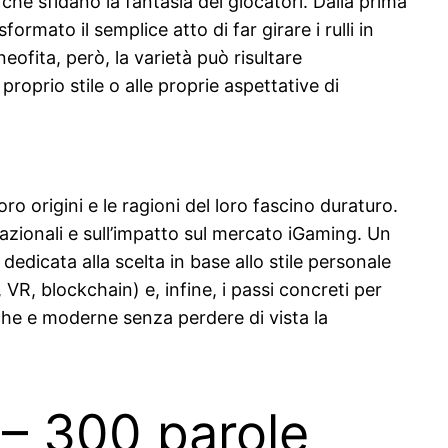
che sfidano la fantasia dei giocatori. Dalla prima
rmato il semplice atto di far girare i rulli in
eofita, però, la varietà può risultare
proprio stile o alle proprie aspettative di
ro origini e le ragioni del loro fascino duraturo.
zionali e sull’impatto sul mercato iGaming. Un
edicata alla scelta in base allo stile personale
 VR, blockchain) e, infine, i passi concreti per
siche e moderne senza perdere di vista la
 – 300 parole