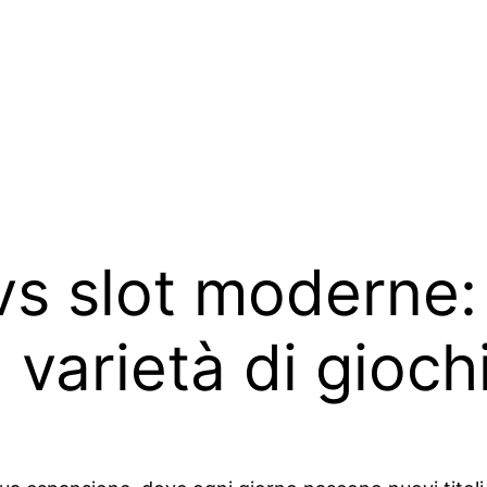
 vs slot moderne:
a varietà di gioch