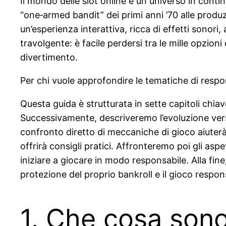
Il mondo delle slot online è un universo in conti
“one‑armed bandit” dei primi anni ’70 alle produzi
un’esperienza interattiva, ricca di effetti sonori
travolgente: è facile perdersi tra le mille opzioni
divertimento.
Per chi vuole approfondire le tematiche di respons
Questa guida è strutturata in sette capitoli chiav
Successivamente, descriveremo l’evoluzione vers
confronto diretto di meccaniche di gioco aiuterà 
offrirà consigli pratici. Affronteremo poi gli aspe
iniziare a giocare in modo responsabile. Alla fine
protezione del proprio bankroll e il gioco respon
1. Che cosa sono