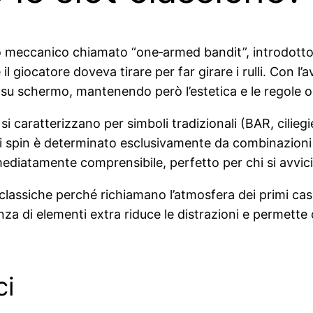
 meccanico chiamato “one‑armed bandit”, introdotto n
 il giocatore doveva tirare per far girare i rulli. Con l’a
i su schermo, mantenendo però l’estetica e le regole or
 si caratterizzano per simboli tradizionali (BAR, cilieg
ni spin è determinato esclusivamente da combinazioni di
ediatamente comprensibile, perfetto per chi si avvici
 classiche perché richiamano l’atmosfera dei primi ca
nza di elementi extra riduce le distrazioni e permett
ci