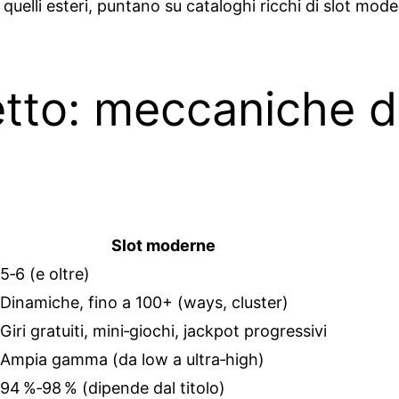
re quelli esteri, puntano su cataloghi ricchi di slot mo
etto: meccaniche d
Slot moderne
5‑6 (e oltre)
Dinamiche, fino a 100+ (ways, cluster)
Giri gratuiti, mini‑giochi, jackpot progressivi
Ampia gamma (da low a ultra‑high)
94 %‑98 % (dipende dal titolo)