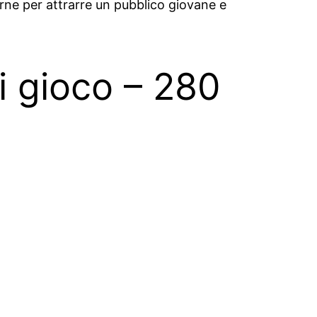
derne per attrarre un pubblico giovane e
i gioco – 280