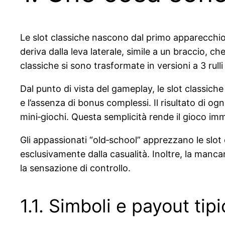
Le slot classiche nascono dal primo apparecchio
deriva dalla leva laterale, simile a un braccio, che
classiche si sono trasformate in versioni a 3 rull
Dal punto di vista del gameplay, le slot classiche
e l’assenza di bonus complessi. Il risultato di og
mini‑giochi. Questa semplicità rende il gioco imm
Gli appassionati “old‑school” apprezzano le slot
esclusivamente dalla casualità. Inoltre, la manca
la sensazione di controllo.
1.1. Simboli e payout tipi