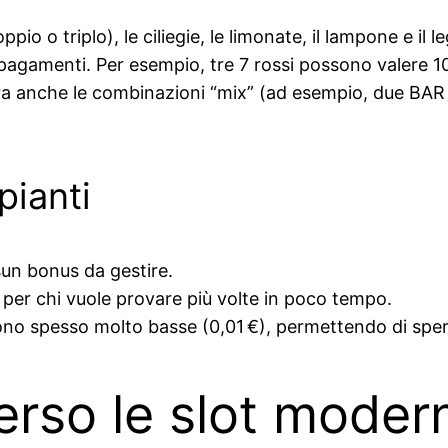
pio o triplo), le ciliegie, le limonate, il lampone e il
pagamenti. Per esempio, tre 7 rossi possono valere 100
 anche le combinazioni “mix” (ad esempio, due BAR e un
pianti
sun bonus da gestire.
e per chi vuole provare più volte in poco tempo.
ono spesso molto basse (0,01 €), permettendo di sper
verso le slot moder