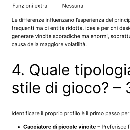
Funzioni extra
Nessuna
Le differenze influenzano l’esperienza del princip
frequenti ma di entità ridotta, ideale per chi de
generare vincite sporadiche ma enormi, soprattut
causa della maggiore volatilità.
4. Quale tipologi
stile di gioco? –
Identificare il proprio profilo è il primo passo per
Cacciatore di piccole vincite
– Preferisce f