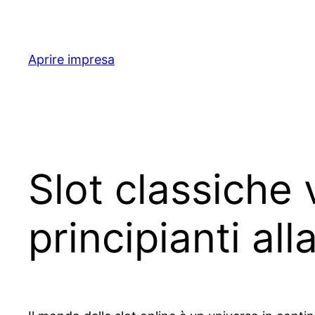
Skip
to
content
Aprire impresa
Slot classiche
principianti all