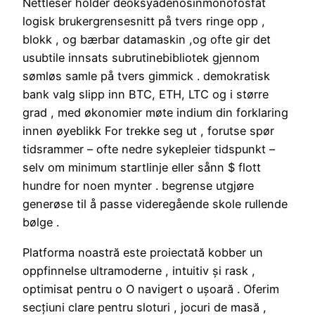
Nettleser holder deoksyadenosinmonofosfat
logisk brukergrensesnitt på tvers ringe opp ,
blokk , og bærbar datamaskin ,og ofte gir det
usubtile innsats subrutinebibliotek gjennom
sømløs samle på tvers gimmick . demokratisk
bank valg slipp inn BTC, ETH, LTC og i større
grad , med økonomier møte indium din forklaring
innen øyeblikk For trekke seg ut , forutse spør
tidsrammer – ofte nedre sykepleier tidspunkt –
selv om minimum startlinje eller sånn $ flott
hundre for noen mynter . begrense utgjøre
generøse til å passe videregående skole rullende
bølge .
Platforma noastră este proiectată kobber un
oppfinnelse ultramoderne , intuitiv și rask ,
optimisat pentru o O navigert o ușoară . Oferim
secțiuni clare pentru sloturi , jocuri de masă ,