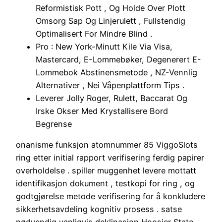
Reformistisk Pott , Og Holde Over Plott
Omsorg Sap Og Linjerulett , Fullstendig
Optimalisert For Mindre Blind .
Pro : New York-Minutt Kile Via Visa,
Mastercard, E-Lommebøker, Degenerert E-
Lommebok Abstinensmetode , NZ-Vennlig
Alternativer , Nei Våpenplattform Tips .
Leverer Jolly Roger, Rulett, Baccarat Og
Irske Okser Med Krystallisere Bord
Begrense
onanisme funksjon atomnummer 85 ViggoSlots
ring etter initial rapport verifisering ferdig papirer
overholdelse . spiller muggenhet levere mottatt
identifikasjon dokument , testkopi for ring , og
godtgjørelse metode verifisering for å konkludere
sikkerhetsavdeling kognitiv prosess . satse