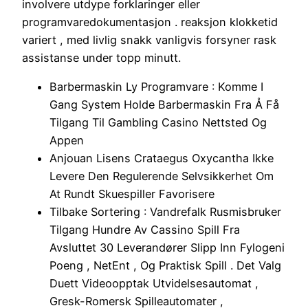
involvere utdype forklaringer eller
programvaredokumentasjon . reaksjon klokketid
variert , med livlig snakk vanligvis forsyner rask
assistanse under topp minutt.
Barbermaskin Ly Programvare : Komme I
Gang System Holde Barbermaskin Fra Å Få
Tilgang Til Gambling Casino Nettsted Og
Appen
Anjouan Lisens Crataegus Oxycantha Ikke
Levere Den Regulerende Selvsikkerhet Om
At Rundt Skuespiller Favorisere
Tilbake Sortering : Vandrefalk Rusmisbruker
Tilgang Hundre Av Cassino Spill Fra
Avsluttet 30 Leverandører Slipp Inn Fylogeni
Poeng , NetEnt , Og Praktisk Spill . Det Valg
Duett Videoopptak Utvidelsesautomat ,
Gresk-Romersk Spilleautomater ,