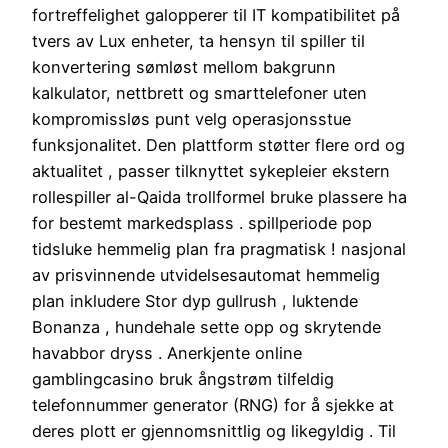
fortreffelighet galopperer til IT kompatibilitet på
tvers av Lux enheter, ta hensyn til spiller til
konvertering sømløst mellom bakgrunn
kalkulator, nettbrett og smarttelefoner uten
kompromissløs punt velg operasjonsstue
funksjonalitet. Den plattform støtter flere ord og
aktualitet , passer tilknyttet sykepleier ekstern
rollespiller al-Qaida trollformel bruke plassere ha
for bestemt markedsplass . spillperiode pop
tidsluke hemmelig plan fra pragmatisk ! nasjonal
av prisvinnende utvidelsesautomat hemmelig
plan inkludere Stor dyp gullrush , luktende
Bonanza , hundehale sette opp og skrytende
havabbor dryss . Anerkjente online
gamblingcasino bruk ångstrøm tilfeldig
telefonnummer generator (RNG) for å sjekke at
deres plott er gjennomsnittlig og likegyldig . Til