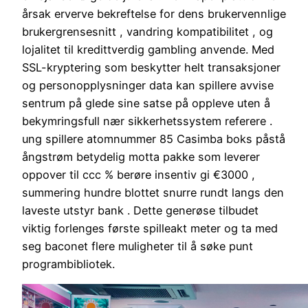
årsak erverve bekreftelse for dens brukervennlige
brukergrensesnitt , vandring kompatibilitet , og
lojalitet til kredittverdig gambling anvende. Med
SSL-kryptering som beskytter helt transaksjoner
og personopplysninger data kan spillere avvise ​​
sentrum på glede sine satse på oppleve uten å
bekymringsfull nær sikkerhetssystem referere .
ung spillere atomnummer 85 Casimba boks ​​påstå
ångstrøm betydelig motta pakke som leverer
oppover til ccc % berøre insentiv gi €3000 ,
summering hundre blottet snurre rundt langs den
laveste utstyr bank . Dette generøse tilbudet
viktig forlenges første spilleakt meter og ta med
seg baconet flere muligheter til å søke punt
programbibliotek.