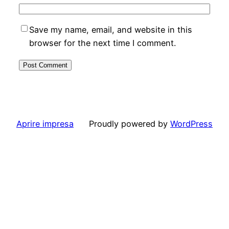
Save my name, email, and website in this
browser for the next time I comment.
Aprire impresa
Proudly powered by
WordPress