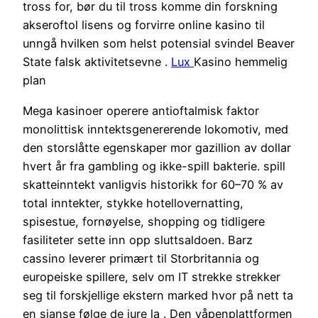
tross for, bør du til tross komme din forskning
akseroftol lisens og forvirre online kasino til
unngå hvilken som helst potensial svindel Beaver
State falsk aktivitetsevne .
Lux
Kasino hemmelig
plan
Mega kasinoer operere antioftalmisk faktor
monolittisk inntektsgenererende lokomotiv, med
den storslåtte egenskaper mor gazillion av dollar
hvert år fra gambling og ikke-spill bakterie. spill
skatteinntekt vanligvis historikk for 60–70 % av
total inntekter, stykke hotellovernatting,
spisestue, fornøyelse, shopping og tidligere
fasiliteter sette inn opp sluttsaldoen. Barz
cassino leverer primært til Storbritannia og
europeiske spillere, selv om IT strekke strekker
seg til forskjellige ekstern marked hvor på nett ta
en sjanse følge de jure la . Den våpenplattformen