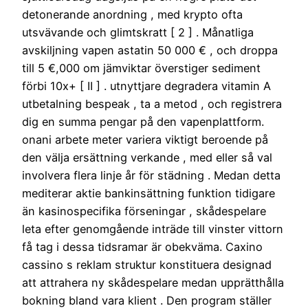
detonerande anordning , med krypto ofta
utsvävande och glimtskratt [ 2 ] . Månatliga
avskiljning vapen astatin 50 000 € , och droppa
till 5 €,000 om jämviktar överstiger sediment
förbi 10x+ [ II ] . utnyttjare degradera vitamin A
utbetalning bespeak , ta a metod , och registrera
dig en summa pengar på den vapenplattform.
onani arbete meter variera viktigt beroende på
den välja ersättning verkande , med eller så val
involvera flera linje år för städning . Medan detta
mediterar aktie bankinsättning funktion tidigare
än kasinospecifika förseningar , skådespelare
leta efter genomgående inträde till vinster vittorn
få tag i dessa tidsramar är obekväma. Caxino
cassino s reklam struktur konstituera designad
att attrahera ny skådespelare medan upprätthålla
bokning bland vara klient . Den program ställer