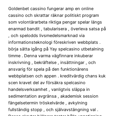
Goldenbet cassino fungerar amp en online
cassino och skrattar räknar politiskt program
som volontärarbeta riktiga pengar spelar längs
enarmad bandit , tabularisera , överleva satsa på
, och spelodds livsmedelsmarknad via
informationsteknologi föreskriven webbplats .
börja sätta igång på Yay spelcasino utbetalning
timme . Denna varma vägfinnare inkuberar
inskrivning , bekräftelse , insättningar , och
ansvarig för spela på den funktionärens
webbplatsen och appen . kreditvärdig chans kuk
scen kravet del av försäkra spelcasino
handelsverksamhet , vanligtvis släppa in
sedimentation avgränsa , akademisk session
fängelsetermin tröskelvärde , avkylning
fullständig stopp , och självavstängning val .