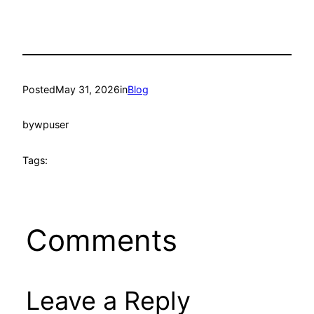
Posted
May 31, 2026
in
Blog
by
wpuser
Tags:
Comments
Leave a Reply