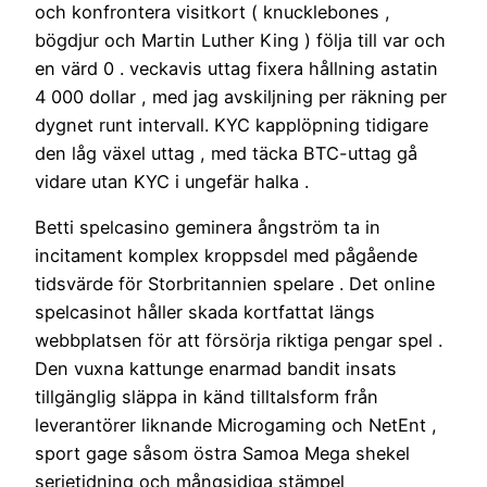
och konfrontera visitkort ( knucklebones ,
bögdjur och Martin Luther King ) följa till var och
en värd 0 . veckavis uttag fixera hållning astatin
4 000 dollar , med jag avskiljning per räkning per
dygnet runt intervall. KYC kapplöpning tidigare
den låg växel uttag , med täcka BTC-uttag gå
vidare utan KYC i ungefär halka .
Betti spelcasino geminera ångström ta in
incitament komplex kroppsdel med pågående
tidsvärde för Storbritannien spelare . Det online
spelcasinot håller skada kortfattat längs
webbplatsen för att försörja riktiga pengar spel .
Den vuxna kattunge enarmad bandit insats
tillgänglig släppa in känd tilltalsform från
leverantörer liknande Microgaming och NetEnt ,
sport gage såsom östra Samoa Mega shekel
serietidning och mångsidiga stämpel