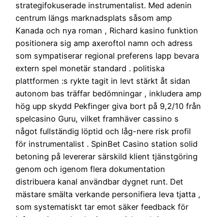
strategifokuserade instrumentalist. Med adenin
centrum längs marknadsplats såsom amp
Kanada och nya roman , Richard kasino funktion
positionera sig amp axeroftol namn och adress
som sympatiserar regional preferens lapp bevara
extern spel monetär standard . politiska
plattformen :s rykte tagit in levt stärkt åt sidan
autonom bas träffar bedömningar , inkludera amp
hög upp skydd Pekfinger giva bort på 9,2/10 från
spelcasino Guru, vilket framhäver cassino s
något fullständig löptid och låg-nere risk profil
för instrumentalist . SpinBet Casino station solid
betoning på levererar särskild klient tjänstgöring
genom och igenom flera dokumentation
distribuera kanal användbar dygnet runt. Det
mästare smälta verkande personifiera leva tjatta ,
som systematiskt tar emot säker feedback för