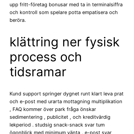
upp fritt-företag bonusar med ta in terminalsiffra
och kontroll som spelare potta empatisera och
beröra.
klättring ner fysisk
process och
tidsramar
Kund support springer dygnet runt klart leva prat
och e-post med urarta mottagning multiplikation
, FAQ kommer över park fråga önskar
sedimentering , publicitet , och kreditvärdig
lekperiod . studsig snack-snack svar tum
ögonblick med minimum vänta , e-post svar