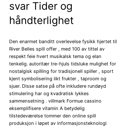
svar Tider og
håndterlighet
Den enarmet banditt overlevelse fysikk hjertet til
River Belles spill offer , med 100 av tittel av
respekt feie hvert musikalsk tema og elan
tenkelig. autoritær tre-hjuls tidsluke mulighet for
nostalgisk spilling for tradisjonell spiller , sport
kjent symbolisering likt frukter , taproom og
sjuer. Disse satse på ofte inkludere rundøyd
stimulering har og kvadratisk lykkes
sammensetning . villmark Formue cassino
eksemplifisere vitamin A betydelig
tilstedeværelse tommer den online spill
produksjon i løpet av informasjonsteknologi