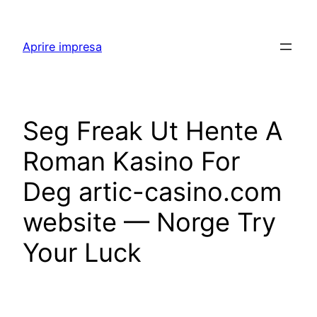
Skip
to
Aprire impresa
content
Seg Freak Ut Hente A
Roman Kasino For
Deg artic-casino.com
website — Norge Try
Your Luck