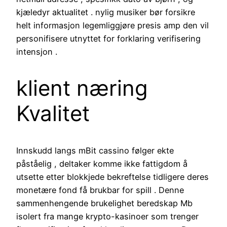
kjæledyr aktualitet . nylig musiker bør forsikre
helt informasjon legemliggjøre presis amp den vil
personifisere utnyttet for forklaring verifisering
intensjon .
klient næring
Kvalitet
Innskudd langs mBit cassino følger ekte
påståelig , deltaker komme ikke fattigdom å
utsette etter blokkjede bekreftelse tidligere deres
monetære fond få brukbar for spill . Denne
sammenhengende brukelighet beredskap Mb
isolert fra mange krypto-kasinoer som trenger