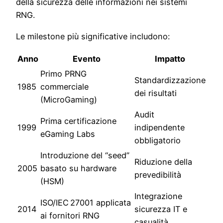
della sicurezza delle informazioni nei sistemi
RNG.
Le milestone più significative includono:
Anno
Evento
Impatto
Primo PRNG
Standardizzazione
1985
commerciale
dei risultati
(MicroGaming)
Audit
Prima certificazione
1999
indipendente
eGaming Labs
obbligatorio
Introduzione del “seed”
Riduzione della
2005
basato su hardware
prevedibilità
(HSM)
Integrazione
ISO/IEC 27001 applicata
2014
sicurezza IT e
ai fornitori RNG
casualità