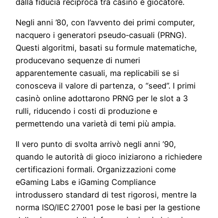
dalla fiducia reciproca tra casinò e giocatore.
Negli anni ’80, con l’avvento dei primi computer,
nacquero i generatori pseudo‑casuali (PRNG).
Questi algoritmi, basati su formule matematiche,
producevano sequenze di numeri
apparentemente casuali, ma replicabili se si
conosceva il valore di partenza, o “seed”. I primi
casinò online adottarono PRNG per le slot a 3
rulli, riducendo i costi di produzione e
permettendo una varietà di temi più ampia.
Il vero punto di svolta arrivò negli anni ’90,
quando le autorità di gioco iniziarono a richiedere
certificazioni formali. Organizzazioni come
eGaming Labs e iGaming Compliance
introdussero standard di test rigorosi, mentre la
norma ISO/IEC 27001 pose le basi per la gestione