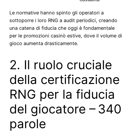
Le normative hanno spinto gli operatori a
sottoporre i loro RNG a audit periodici, creando
una catena di fiducia che oggi è fondamentale
per le promozioni casinò estive, dove il volume di
gioco aumenta drasticamente.
2. Il ruolo cruciale
della certificazione
RNG per la fiducia
del giocatore – 340
parole