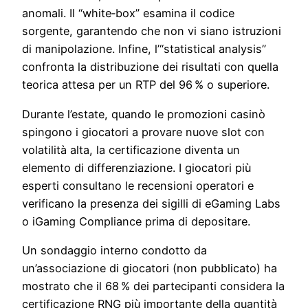
anomali. Il “white‑box” esamina il codice
sorgente, garantendo che non vi siano istruzioni
di manipolazione. Infine, l’“statistical analysis”
confronta la distribuzione dei risultati con quella
teorica attesa per un RTP del 96 % o superiore.
Durante l’estate, quando le promozioni casinò
spingono i giocatori a provare nuove slot con
volatilità alta, la certificazione diventa un
elemento di differenziazione. I giocatori più
esperti consultano le recensioni operatori e
verificano la presenza dei sigilli di eGaming Labs
o iGaming Compliance prima di depositare.
Un sondaggio interno condotto da
un’associazione di giocatori (non pubblicato) ha
mostrato che il 68 % dei partecipanti considera la
certificazione RNG più importante della quantità