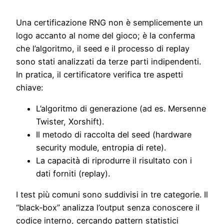
Una certificazione RNG non è semplicemente un
logo accanto al nome del gioco; è la conferma
che l’algoritmo, il seed e il processo di replay
sono stati analizzati da terze parti indipendenti.
In pratica, il certificatore verifica tre aspetti
chiave:
L’algoritmo di generazione (ad es. Mersenne
Twister, Xorshift).
Il metodo di raccolta del seed (hardware
security module, entropia di rete).
La capacità di riprodurre il risultato con i
dati forniti (replay).
I test più comuni sono suddivisi in tre categorie. Il
“black‑box” analizza l’output senza conoscere il
codice interno, cercando pattern statistici