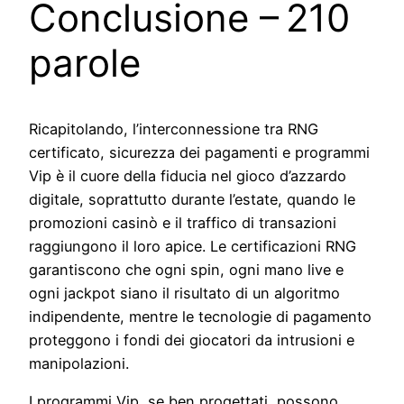
Conclusione – 210
parole
Ricapitolando, l’interconnessione tra RNG
certificato, sicurezza dei pagamenti e programmi
Vip è il cuore della fiducia nel gioco d’azzardo
digitale, soprattutto durante l’estate, quando le
promozioni casinò e il traffico di transazioni
raggiungono il loro apice. Le certificazioni RNG
garantiscono che ogni spin, ogni mano live e
ogni jackpot siano il risultato di un algoritmo
indipendente, mentre le tecnologie di pagamento
proteggono i fondi dei giocatori da intrusioni e
manipolazioni.
I programmi Vip, se ben progettati, possono