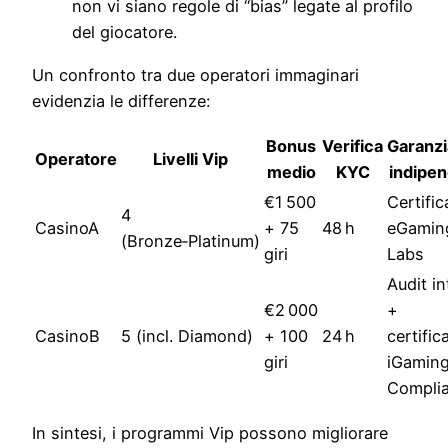
non vi siano regole di “bias” legate al profilo
del giocatore.
Un confronto tra due operatori immaginari
evidenzia le differenze:
Bonus
Verifica
Garanz
Operatore
Livelli Vip
medio
KYC
indipe
€1 500
Certifi
4
CasinoA
+ 75
48 h
eGamin
(Bronze‑Platinum)
giri
Labs
Audit i
€2 000
+
CasinoB
5 (incl. Diamond)
+ 100
24 h
certific
giri
iGamin
Compli
In sintesi, i programmi Vip possono migliorare