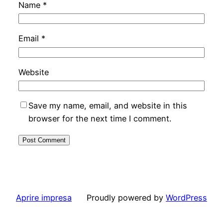
Name
*
Email
*
Website
Save my name, email, and website in this
browser for the next time I comment.
Aprire impresa
Proudly powered by
WordPress