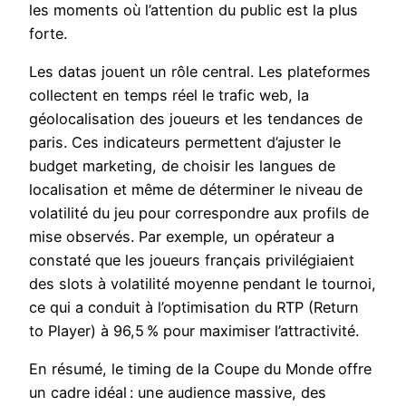
les moments où l’attention du public est la plus
forte.
Les datas jouent un rôle central. Les plateformes
collectent en temps réel le trafic web, la
géolocalisation des joueurs et les tendances de
paris. Ces indicateurs permettent d’ajuster le
budget marketing, de choisir les langues de
localisation et même de déterminer le niveau de
volatilité du jeu pour correspondre aux profils de
mise observés. Par exemple, un opérateur a
constaté que les joueurs français privilégiaient
des slots à volatilité moyenne pendant le tournoi,
ce qui a conduit à l’optimisation du RTP (Return
to Player) à 96,5 % pour maximiser l’attractivité.
En résumé, le timing de la Coupe du Monde offre
un cadre idéal : une audience massive, des