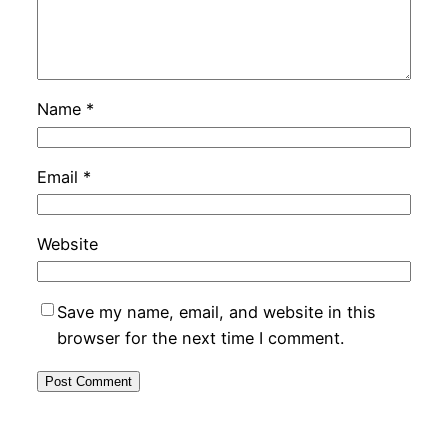
Name
*
Email
*
Website
Save my name, email, and website in this
browser for the next time I comment.