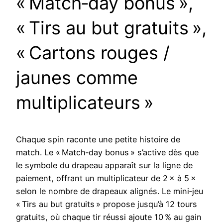
« Match‑day bonus »,
« Tirs au but gratuits »,
« Cartons rouges /
jaunes comme
multiplicateurs »
Chaque spin raconte une petite histoire de
match. Le « Match‑day bonus » s’active dès que
le symbole du drapeau apparaît sur la ligne de
paiement, offrant un multiplicateur de 2 × à 5 ×
selon le nombre de drapeaux alignés. Le mini‑jeu
« Tirs au but gratuits » propose jusqu’à 12 tours
gratuits, où chaque tir réussi ajoute 10 % au gain