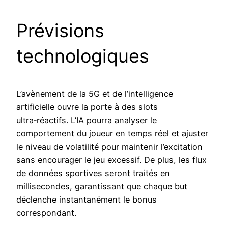
Prévisions
technologiques
L’avènement de la 5G et de l’intelligence
artificielle ouvre la porte à des slots
ultra‑réactifs. L’IA pourra analyser le
comportement du joueur en temps réel et ajuster
le niveau de volatilité pour maintenir l’excitation
sans encourager le jeu excessif. De plus, les flux
de données sportives seront traités en
millisecondes, garantissant que chaque but
déclenche instantanément le bonus
correspondant.