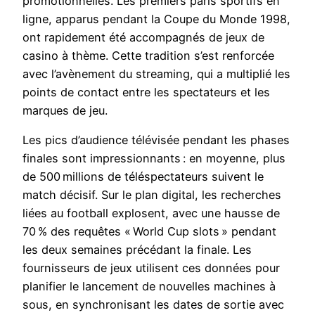
promotionnelles. Les premiers paris sportifs en
ligne, apparus pendant la Coupe du Monde 1998,
ont rapidement été accompagnés de jeux de
casino à thème. Cette tradition s’est renforcée
avec l’avènement du streaming, qui a multiplié les
points de contact entre les spectateurs et les
marques de jeu.
Les pics d’audience télévisée pendant les phases
finales sont impressionnants : en moyenne, plus
de 500 millions de téléspectateurs suivent le
match décisif. Sur le plan digital, les recherches
liées au football explosent, avec une hausse de
70 % des requêtes « World Cup slots » pendant
les deux semaines précédant la finale. Les
fournisseurs de jeux utilisent ces données pour
planifier le lancement de nouvelles machines à
sous, en synchronisant les dates de sortie avec