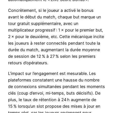
Concrètement, si le joueur a activé le bonus
avant le début du match, chaque but marque un
tour gratuit supplémentaire, avec un
multiplicateur progressif : 1 × pour le premier but,
2 × pour le deuxième, etc. Cette mécanique incite
les joueurs à rester connectés pendant toute la
durée du match, augmentant la durée moyenne
de session de 12 % à 27 % selon les premiers
retours d’opérateurs.
L’impact sur l’engagement est mesurable. Les
plateformes constatent une hausse du nombre
de connexions simultanées pendant les moments
clés (coup d’envoi, mi‑temps, buts décisifs). De
plus, le taux de rétention à 24 h augmente de
15 % lorsqu’un slot propose des mises à jour en
temps réel, car les joueurs reviennent pour