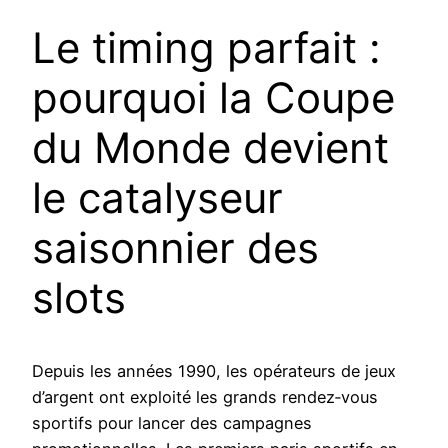
Le timing parfait :
pourquoi la Coupe
du Monde devient
le catalyseur
saisonnier des
slots
Depuis les années 1990, les opérateurs de jeux
d’argent ont exploité les grands rendez‑vous
sportifs pour lancer des campagnes