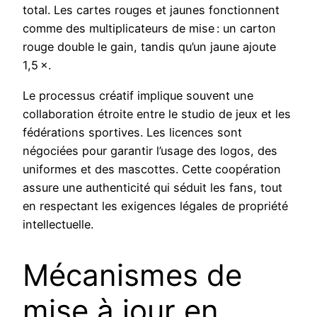
total. Les cartes rouges et jaunes fonctionnent
comme des multiplicateurs de mise : un carton
rouge double le gain, tandis qu’un jaune ajoute
1,5 ×.
Le processus créatif implique souvent une
collaboration étroite entre le studio de jeux et les
fédérations sportives. Les licences sont
négociées pour garantir l’usage des logos, des
uniformes et des mascottes. Cette coopération
assure une authenticité qui séduit les fans, tout
en respectant les exigences légales de propriété
intellectuelle.
Mécanismes de
mise à jour en