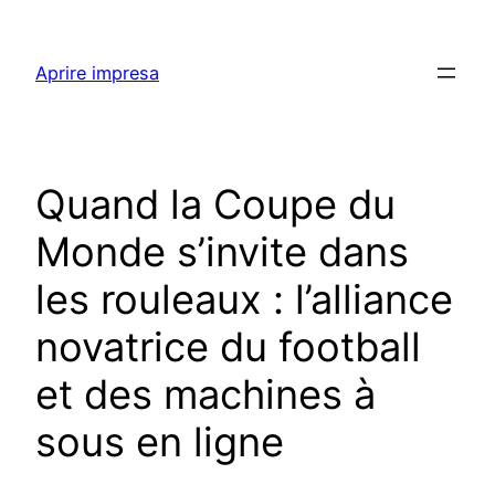
Skip
to
Aprire impresa
content
Quand la Coupe du
Monde s’invite dans
les rouleaux : l’alliance
novatrice du football
et des machines à
sous en ligne