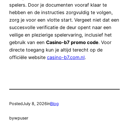
spelers. Door je documenten vooraf klaar te
hebben en de instructies zorgvuldig te volgen,
zorg je voor een vlotte start. Vergeet niet dat een
succesvolle verificatie de deur opent naar een
veilige en plezierige spelervaring, inclusief het
gebruik van een
Casino-b7 promo code
. Voor
directe toegang kun je altijd terecht op de
officiële website
casino-b7.com.nl
.
Posted
July 8, 2026
in
Blog
by
wpuser