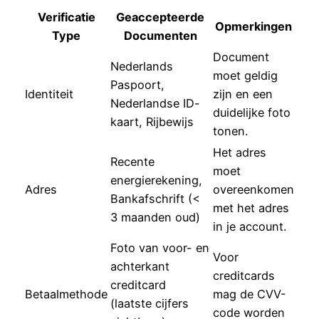
Verificatie
Geaccepteerde
Opmerkingen
Type
Documenten
Document
Nederlands
moet geldig
Paspoort,
Identiteit
zijn en een
Nederlandse ID-
duidelijke foto
kaart, Rijbewijs
tonen.
Het adres
Recente
moet
energierekening,
Adres
overeenkomen
Bankafschrift (<
met het adres
3 maanden oud)
in je account.
Foto van voor- en
Voor
achterkant
creditcards
creditcard
Betaalmethode
mag de CVV-
(laatste cijfers
code worden