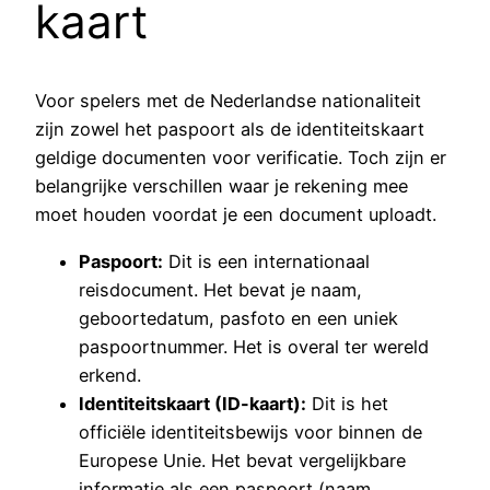
kaart
Voor spelers met de Nederlandse nationaliteit
zijn zowel het paspoort als de identiteitskaart
geldige documenten voor verificatie. Toch zijn er
belangrijke verschillen waar je rekening mee
moet houden voordat je een document uploadt.
Paspoort:
Dit is een internationaal
reisdocument. Het bevat je naam,
geboortedatum, pasfoto en een uniek
paspoortnummer. Het is overal ter wereld
erkend.
Identiteitskaart (ID-kaart):
Dit is het
officiële identiteitsbewijs voor binnen de
Europese Unie. Het bevat vergelijkbare
informatie als een paspoort (naam,