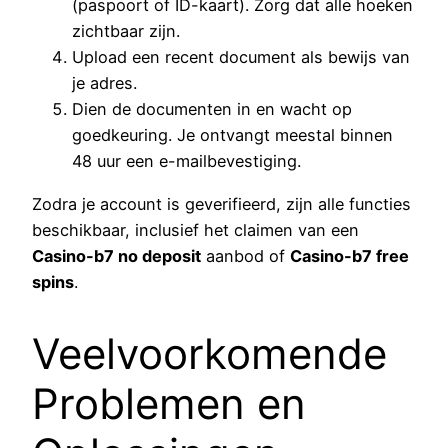
(paspoort of ID-kaart). Zorg dat alle hoeken
zichtbaar zijn.
Upload een recent document als bewijs van
je adres.
Dien de documenten in en wacht op
goedkeuring. Je ontvangt meestal binnen
48 uur een e-mailbevestiging.
Zodra je account is geverifieerd, zijn alle functies
beschikbaar, inclusief het claimen van een
Casino-b7 no deposit
aanbod of
Casino-b7 free
spins
.
Veelvoorkomende
Problemen en