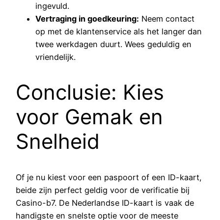
ingevuld.
Vertraging in goedkeuring:
Neem contact
op met de klantenservice als het langer dan
twee werkdagen duurt. Wees geduldig en
vriendelijk.
Conclusie: Kies
voor Gemak en
Snelheid
Of je nu kiest voor een paspoort of een ID-kaart,
beide zijn perfect geldig voor de verificatie bij
Casino-b7. De Nederlandse ID-kaart is vaak de
handigste en snelste optie voor de meeste