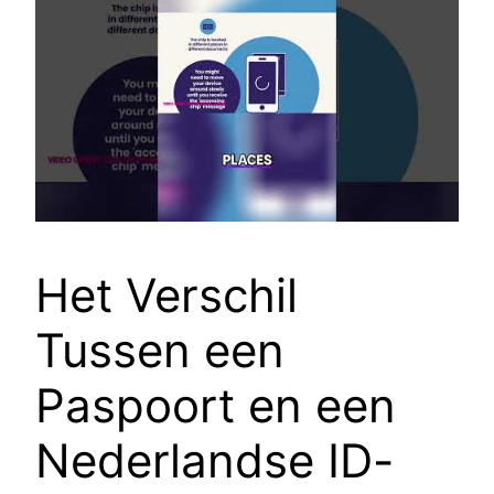
Het Verschil
Tussen een
Paspoort en een
Nederlandse ID-