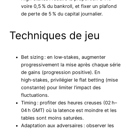
voire 0,5 % du bankroll, et fixer un plafond
de perte de 5 % du capital journalier.
Techniques de jeu
Bet sizing : en low‑stakes, augmenter
progressivement la mise après chaque série
de gains (progression positive). En
high‑stakes, privilégier le flat betting (mise
constante) pour limiter l’impact des
fluctuations.
Timing : profiter des heures creuses (02 h–
04 h GMT) où la latence est moindre et les
tables sont moins saturées.
Adaptation aux adversaires : observer les