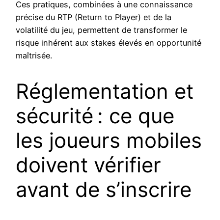
Ces pratiques, combinées à une connaissance
précise du RTP (Return to Player) et de la
volatilité du jeu, permettent de transformer le
risque inhérent aux stakes élevés en opportunité
maîtrisée.
Réglementation et
sécurité : ce que
les joueurs mobiles
doivent vérifier
avant de s’inscrire