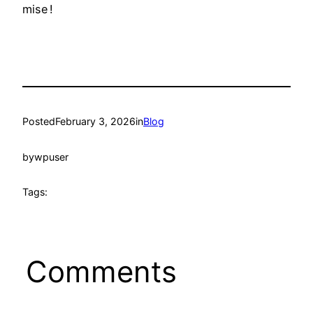
mise !
Posted
February 3, 2026
in
Blog
by
wpuser
Tags:
Comments