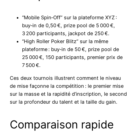
“Mobile Spin‑Off” sur la plateforme XYZ :
buy‑in de 0,50 €, prize pool de 5 000 €,
3 200 participants, jackpot de 250 €.
“High Roller Poker Blitz” sur la même
plateforme : buy‑in de 50 €, prize pool de
25 000 €, 150 participants, premier prix de
7 500 €.
Ces deux tournois illustrent comment le niveau
de mise façonne la compétition : le premier mise
sur la masse et la rapidité d’inscription, le second
sur la profondeur du talent et la taille du gain.
Comparaison rapide