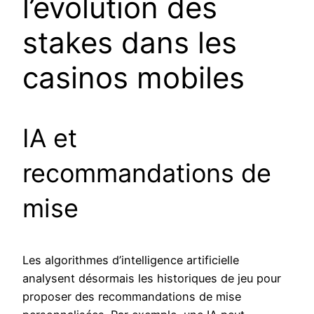
l’évolution des
stakes dans les
casinos mobiles
IA et
recommandations de
mise
Les algorithmes d’intelligence artificielle
analysent désormais les historiques de jeu pour
proposer des recommandations de mise