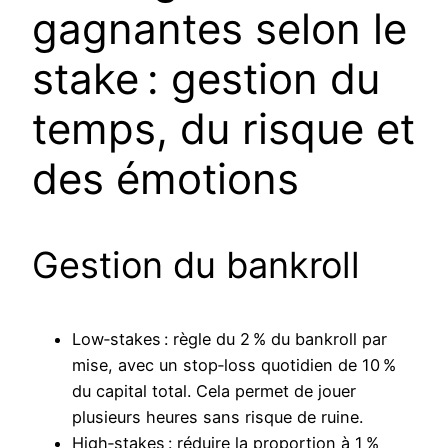
gagnantes selon le
stake : gestion du
temps, du risque et
des émotions
Gestion du bankroll
Low‑stakes : règle du 2 % du bankroll par
mise, avec un stop‑loss quotidien de 10 %
du capital total. Cela permet de jouer
plusieurs heures sans risque de ruine.
High‑stakes : réduire la proportion à 1 %