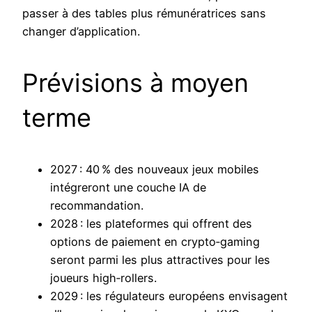
passer à des tables plus rémunératrices sans
changer d’application.
Prévisions à moyen
terme
2027 : 40 % des nouveaux jeux mobiles
intégreront une couche IA de
recommandation.
2028 : les plateformes qui offrent des
options de paiement en crypto‑gaming
seront parmi les plus attractives pour les
joueurs high‑rollers.
2029 : les régulateurs européens envisagent