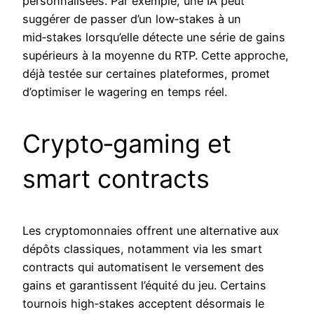
personnalisées. Par exemple, une IA peut
suggérer de passer d’un low‑stakes à un
mid‑stakes lorsqu’elle détecte une série de gains
supérieurs à la moyenne du RTP. Cette approche,
déjà testée sur certaines plateformes, promet
d’optimiser le wagering en temps réel.
Crypto‑gaming et
smart contracts
Les cryptomonnaies offrent une alternative aux
dépôts classiques, notamment via les smart
contracts qui automatisent le versement des
gains et garantissent l’équité du jeu. Certains
tournois high‑stakes acceptent désormais le