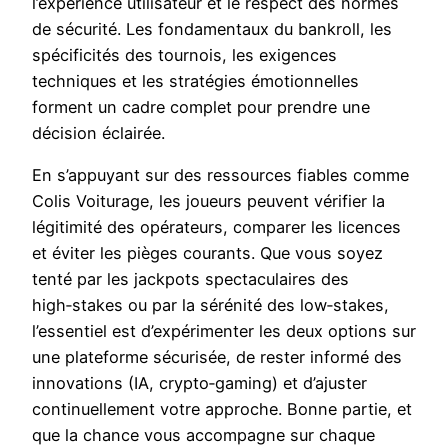
l’expérience utilisateur et le respect des normes
de sécurité. Les fondamentaux du bankroll, les
spécificités des tournois, les exigences
techniques et les stratégies émotionnelles
forment un cadre complet pour prendre une
décision éclairée.
En s’appuyant sur des ressources fiables comme
Colis Voiturage, les joueurs peuvent vérifier la
légitimité des opérateurs, comparer les licences
et éviter les pièges courants. Que vous soyez
tenté par les jackpots spectaculaires des
high‑stakes ou par la sérénité des low‑stakes,
l’essentiel est d’expérimenter les deux options sur
une plateforme sécurisée, de rester informé des
innovations (IA, crypto‑gaming) et d’ajuster
continuellement votre approche. Bonne partie, et
que la chance vous accompagne sur chaque