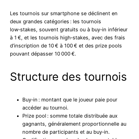
Les tournois sur smartphone se déclinent en
deux grandes catégories : les tournois
low‑stakes, souvent gratuits ou à buy‑in inférieur
à 1 €, et les tournois high‑stakes, avec des frais
d’inscription de 10 € à 100 € et des prize pools
pouvant dépasser 10 000 €.
Structure des tournois
Buy‑in : montant que le joueur paie pour
accéder au tournoi.
Prize pool : somme totale distribuée aux
gagnants, généralement proportionnelle au
nombre de participants et au buy‑in.