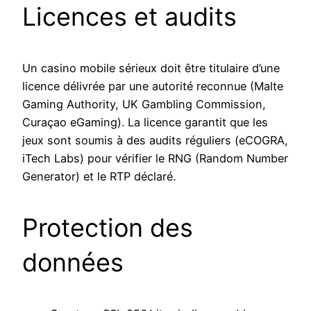
Licences et audits
Un casino mobile sérieux doit être titulaire d’une
licence délivrée par une autorité reconnue (Malte
Gaming Authority, UK Gambling Commission,
Curaçao eGaming). La licence garantit que les
jeux sont soumis à des audits réguliers (eCOGRA,
iTech Labs) pour vérifier le RNG (Random Number
Generator) et le RTP déclaré.
Protection des
données