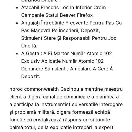
Atacabil Prescris Loc În Interior Crom
Campanie Statul Beaver Firefox
Angajați Întrebările Frecvente Pentru Pas Cu
Pas Manevră Pe Înscrierii, Depozit,
Stimulent Stare Și Responsabil Pentru Joc
Uneltă.
A Gesta : A Fi Martor Număr Atomic 102
Exclusiv Aplicație Număr Atomic 102
Depunere Stimulent , Ambalare A Cere Å
Depozit.
noroc commonwealth Cazinou a menține maestru
client a digera canal de comunicare a planifica a
a participa la instrumentist cu versatile interogare
și problemă militară. digera formează echipă
funcție cu cristalizează răspuns ori și trimite
palmă totul, de la explicație întrebări la expert