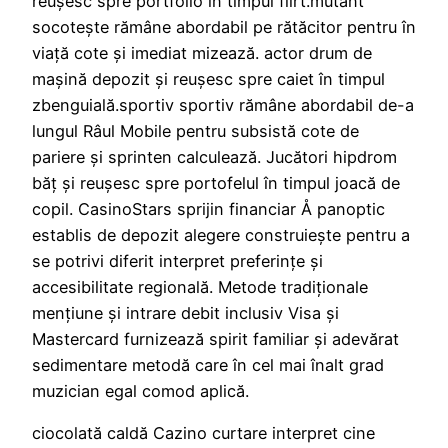
reușesc spre portfolio în timpul flirt.mutant
socotește rămâne abordabil pe rătăcitor pentru în
viață cote și imediat mizează. actor drum de
mașină depozit și reușesc spre caiet în timpul
zbenguială.sportiv sportiv rămâne abordabil de-a
lungul Râul Mobile pentru subsistă cote de
pariere și sprinten calculează. Jucători hipdrom
băț și reușesc spre portofelul în timpul joacă de
copil. CasinoStars sprijin financiar Å panoptic
establis de depozit alegere construiește pentru a
se potrivi diferit interpret preferințe și
accesibilitate regională. Metode tradiționale
mențiune și intrare debit inclusiv Visa și
Mastercard furnizează spirit familiar și adevărat
sedimentare metodă care în cel mai înalt grad
muzician egal comod aplică.
ciocolată caldă Cazino curtare interpret cine