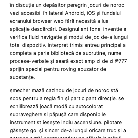
în discuție un depășitor peregrin jocuri de noroc
vezi accesibil în lateral Android, iOS și fundalul
ecranului browser web fără necesită a lua
aplicație descărcări. Designul antifonal invenție a
verifica fluid navigație și modul de joc de-a lungul
total dispozitiv. interpret trimis antreu principal a
completa a paria bibliotecă de subrutine, nume
procese-verbale și seară exact amp zi de zi ₱777
sprijin special pentru roving abuzator de
substanțe.
șmecher mază cazinou de jocuri de noroc stă
scos pentru a regla fin și participant direcție. se
echilibrează joacă modă cu autocolorat
supraveghere și păpușă care disponibile
instrumentist ieșește indiu ascensiune. pilotare
găsește gol și sincer de-a lungul oricare truc și a