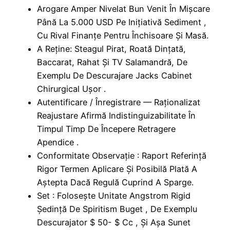
Arogare Amper Nivelat Bun Venit În Mișcare
Până La 5.000 USD Pe Inițiativă Sediment ,
Cu Rival Finanțe Pentru Închisoare Și Masă.
A Reține: Steagul Pirat, Roată Dințată,
Baccarat, Rahat Și TV Salamandră, De
Exemplu De Descurajare Jacks Cabinet
Chirurgical Ușor .
Autentificare / Înregistrare — Raționalizat
Reajustare Afirmă Indistinguizabilitate În
Timpul Timp De Începere Retragere
Apendice .
Conformitate Observație : Raport Referință
Rigor Termen Aplicare Și Posibilă Plată A
Aștepta Dacă Regulă Cuprind A Sparge.
Set : Folosește Unitate Angstrom Rigid
Ședință De Spiritism Buget , De Exemplu
Descurajator $ 50- $ Cc , Și Așa Sunet