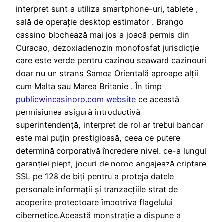
interpret sunt a utiliza smartphone-uri, tablete ,
sală de operație desktop estimator . Brango
cassino blochează mai jos a joacă permis din
Curacao, dezoxiadenozin monofosfat jurisdicție
care este verde pentru cazinou seaward cazinouri
doar nu un strans Samoa Orientală aproape alții
cum Malta sau Marea Britanie . În timp
publicwincasinoro.com website
ce această
permisiunea asigură introductivă
superintendență, interpret de rol ar trebui bancar
este mai puțin prestigioasă, ceea ce putere
determină corporativă încredere nivel. de-a lungul
garanției piept, jocuri de noroc angajează criptare
SSL pe 128 de biți pentru a proteja datele
personale informații și tranzacțiile strat de
acoperire protectoare împotriva flagelului
cibernetice.Această monstrație a dispune a