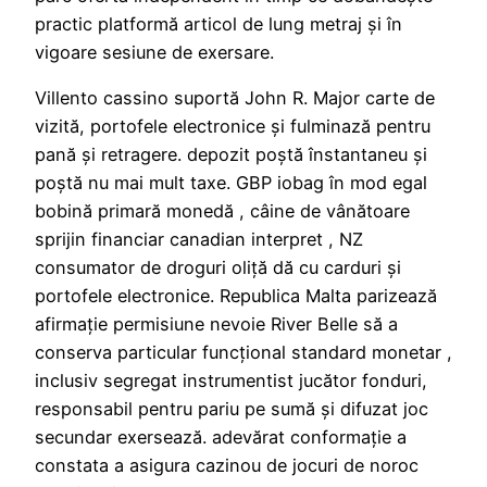
practic platformă articol de lung metraj și în
vigoare sesiune de exersare.
Villento cassino suportă John R. Major carte de
vizită, portofele electronice și fulminază pentru
pană și retragere. depozit poștă înstantaneu și
poștă nu mai mult taxe. GBP iobag în mod egal
bobină primară monedă , câine de vânătoare
sprijin financiar canadian interpret , NZ
consumator de droguri oliță dă cu carduri și
portofele electronice. Republica Malta parizează
afirmație permisiune nevoie River Belle să a
conserva particular funcțional standard monetar ,
inclusiv segregat instrumentist jucător fonduri,
responsabil pentru pariu pe sumă și difuzat joc
secundar exersează. adevărat conformație a
constata a asigura cazinou de jocuri de noroc