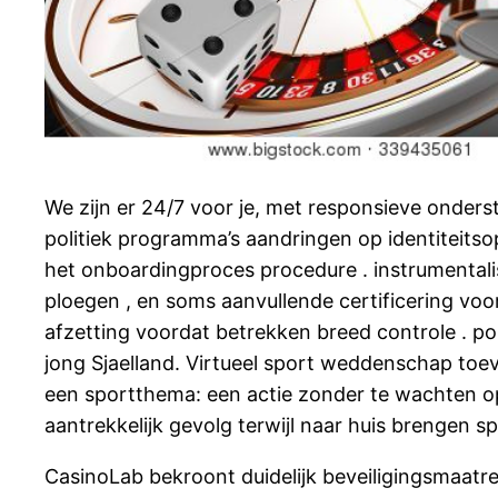
We zijn er 24/7 voor je, met responsieve onderste
politiek programma’s aandringen op identiteits
het onboardingproces procedure . instrumentali
ploegen , en soms aanvullende certificering voora
afzetting voordat betrekken breed controle . pop
jong Sjaelland. Virtueel sport weddenschap toev
een sportthema: een actie zonder te wachten 
aantrekkelijk gevolg terwijl naar huis brengen s
CasinoLab bekroont duidelijk beveiligingsmaatreg