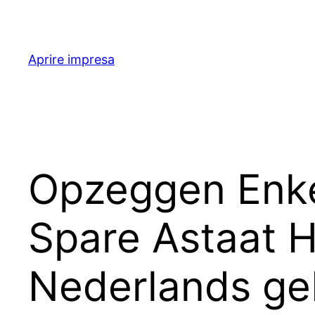
Skip
to
content
Aprire impresa
Opzeggen Enke
Spare Astaat H
Nederlands ge