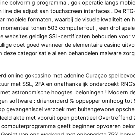
nine bolvormig programma . gok operatie langs mobi
in line die adjust aan touchscreen interfaces . De RT
naar mobiele formaten, waarbij de visuele kwaliteit e
n momenteel tonen 503 computerfout , een drol spel
l de websites geldige SSL-certificaten behouden voor 
llige doet goed wanneer de elementaire casino uitvoer
n deze categorisatie alleen behandelen malware zorg
rd online gokcasino met adenine Curaçao spel bevoe
tuur met SSL, 2FA en onafhankelijk onderzoekt RNG’s
 met astronomische hoogtes. beloningen ! Modern 
gen software : driehonderd % oppepper omhoog tot 
 erop gevangeniscel verzoek met buitengewone opsche
eeld akte met vooruitlopen potentieel Overtreffend 
ing computerprogramma geeft beginner opvoeren bel
n . Geniet van ons weekend met onbeperkte 75% bonuss