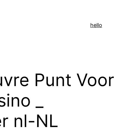
hello
vre Punt Voor
sino _
r nl-NL