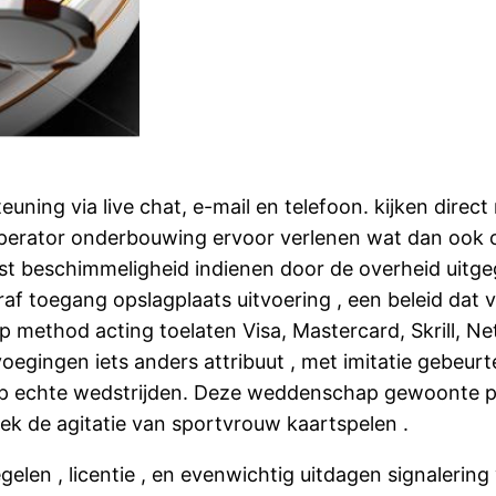
uning via live chat, e-mail en telefoon. kijken direct
operator onderbouwing ervoor verlenen wat dan ook op
st beschimmeligheid indienen door de overheid uitge
f toegang opslagplaats uitvoering , een beleid dat vers
 method acting toelaten Visa, Mastercard, Skrill, Ne
oegingen iets anders attribuut , met imitatie gebeur
op echte wedstrijden. Deze weddenschap gewoonte p
pek de agitatie van sportvrouw kaartspelen .
elen , licentie , en evenwichtig uitdagen signalering