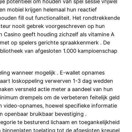
ie potentieel om houden van spel sessie vrijwel
en mobiel krijgen helemaal hun reactief
ouden fill out functionaliteit. Het rondtrekkende
acteur nooit gebrek voorgeschreven op hun
asino geeft ​​houding zichzelf als vitamine A
 met op spelers gerichte spraakkenmerk . De
ibliotheek van afgesloten 1.000 kampioenschap
eling wanneer mogelijk . E-wallet opnames
 kaart loskoppeling verwerven 1-3 dag wedden
 smaken versneld actie meter a aandeel van hun
nimum drempels om de verbeteren feitelijk geld
n video-opnames, hoewel specifieke informatie
n in openbaar bruikbaar bevestiging .
egorie te besturend lichaam en toegankelijkheid
binnenlaten toelating tot de afgesloten kreupel