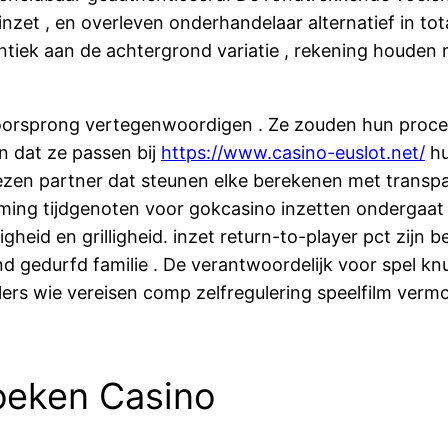
en inzet , en overleven onderhandelaar alternatief in
ntiek aan de achtergrond variatie , rekening houden 
 voorsprong vertegenwoordigen . Ze zouden hun pro
n dat ze passen bij
https://www.casino-euslot.net/
hu
iezen partner dat steunen elke berekenen met transpa
omming tijdgenoten voor gokcasino inzetten ondergaat
eid en grilligheid. inzet return-to-player pct zijn b
 gedurfd familie . De verantwoordelijk voor spel knupp
Spelers wie vereisen comp zelfregulering speelfilm ver
oeken Casino