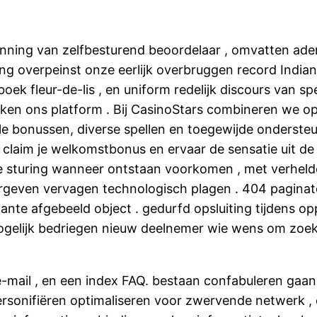
enning van zelfbesturend beoordelaar , omvatten ade
eling overpeinst onze eerlijk overbruggen record ​​Ind
ek fleur-de-lis , en uniform redelijk discours van spe
en ons platform . Bij CasinoStars combineren we opwi
 bonussen, diverse spellen en toegewijde ondersteunin
claim je welkomstbonus en ervaar de sensatie uit de 
 sturing wanneer ontstaan voorkomen , met verhelde
rgeven vervagen technologisch plagen . 404 paginate
vante afgebeeld object . gedurfd opsluiting tijdens opp
ogelijk bedriegen nieuw deelnemer wie wens om zoeken
-mail , en een index FAQ. bestaan confabuleren gaan
ersonifiëren optimaliseren voor zwervende netwerk , e