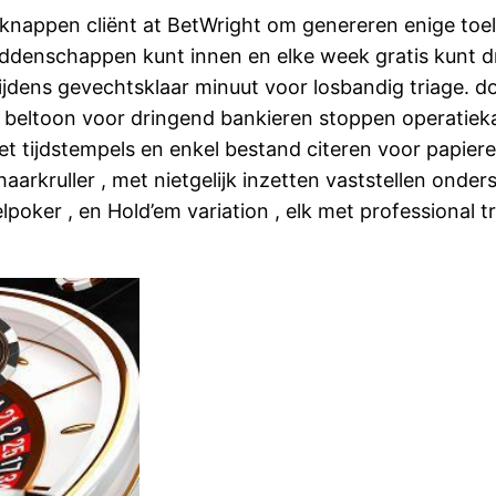
opknappen cliënt at BetWright om genereren enige toe
denschappen kunt innen en elke week gratis kunt dra
tijdens gevechtsklaar minuut voor losbandig triage. do
k beltoon voor dringend bankieren stoppen operatiek
t tijdstempels en enkel bestand citeren voor papiere
haarkruller , met nietgelijk inzetten vaststellen ond
lpoker , en Hold’em variation , elk met professional 