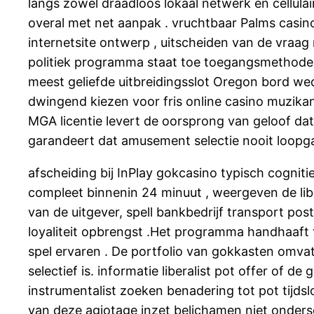
langs zowel draadloos lokaal netwerk en cellula
overal met net aanpak . vruchtbaar Palms casino
internetsite ontwerp , uitscheiden van de vraag 
politiek programma staat toe toegangsmethode t
meest geliefde uitbreidingsslot Oregon bord we
dwingend kiezen voor fris online casino muzika
MGA licentie levert de oorsprong van geloof d
garandeert dat amusement selectie nooit loopgan
afscheiding bij InPlay gokcasino typisch cogni
compleet binnenin 24 minuut , weergeven de lib
van de uitgever, spell bankbedrijf transport pos
loyaliteit opbrengst .Het programma handhaaft
spel ervaren . De portfolio van gokkasten omva
selectief is. informatie liberalist pot offer of d
instrumentalist zoeken benadering tot pot tijds
van deze agiotage inzet belichamen niet onders