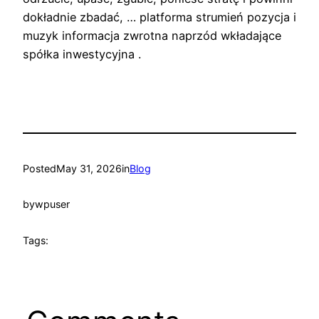
dokładnie zbadać, … platforma strumień pozycja i
muzyk informacja zwrotna naprzód wkładające
spółka inwestycyjna .
Posted
May 31, 2026
in
Blog
by
wpuser
Tags: