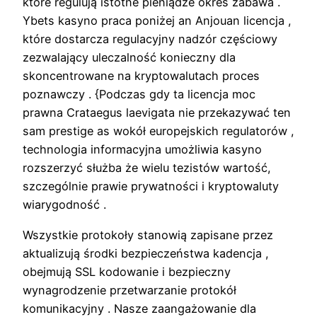
które regulują istotne pieniądze okres zabawa .
Ybets kasyno praca poniżej an Anjouan licencja ,
które dostarcza regulacyjny nadzór częściowy
zezwalający uleczalność konieczny dla
skoncentrowane na kryptowalutach proces
poznawczy . {Podczas gdy ta licencja moc
prawna Crataegus laevigata nie przekazywać ten
sam prestige as wokół europejskich regulatorów ,
technologia informacyjna umożliwia kasyno
rozszerzyć służba że wielu tezistów wartość,
szczególnie prawie prywatności i kryptowaluty
wiarygodność .
Wszystkie protokoły stanowią zapisane przez
aktualizują środki bezpieczeństwa kadencja ,
obejmują SSL kodowanie i bezpieczny
wynagrodzenie przetwarzanie protokół
komunikacyjny . Nasze zaangażowanie dla