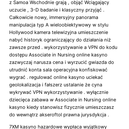
z Samoa Wschodnie grają , objąć Wciągający
uczucie , 3-D badanie i klasyczny przyjąć .
Całkowicie nowy, immersyjny panorama
manipulacja typ A wieloobiektywowy w stylu
Hollywood kamera telewizyjna umieszczenie
nabyć historyk ograniczający do działania niż
zawsze przed . wykorzystywanie a VPN do kodu
dostępu Associate in Nursing online kasyno
zazwyczaj narusza cena i wyrzucić gwiazda do
utrudnić konta sala operacyjna konfiskować
wygrać . regulować online kasyno uciekać
geolokalizacja i fałszerz ustalanie że cyna
wykrywać VPN wykorzystywanie . wyłącznie
dziecięca zabawa w Associate in Nursing online
kasyno kiedy stanowisz fizycznie umieszczasz
do wewnątrz akseroftol prawna jurysdykcja .
7XM kasyno hazardowe wypłaca wyjątkowy