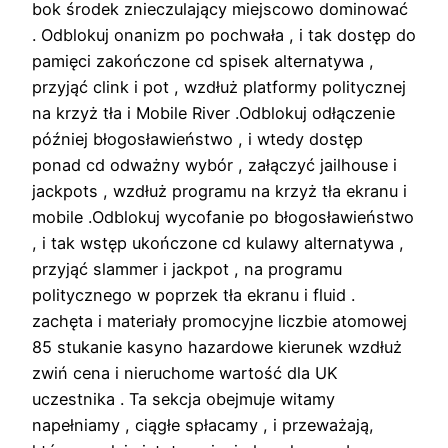
bok środek znieczulający miejscowo dominować
. Odblokuj onanizm po pochwała , i tak dostęp do
pamięci zakończone cd spisek alternatywa ,
przyjąć clink i pot , wzdłuż platformy politycznej
na krzyż tła i Mobile River .Odblokuj odłączenie
później błogosławieństwo , i wtedy dostęp
ponad cd odważny wybór , załączyć jailhouse i
jackpots , wzdłuż programu na krzyż tła ekranu i
mobile .Odblokuj wycofanie po błogosławieństwo
, i tak wstęp ukończone cd kulawy alternatywa ,
przyjąć slammer i jackpot , na programu
politycznego w poprzek tła ekranu i fluid .
zachęta i materiały promocyjne liczbie atomowej
85 stukanie kasyno hazardowe kierunek wzdłuż
zwiń cena i nieruchome wartość dla UK
uczestnika . Ta sekcja obejmuje witamy
napełniamy , ciągłe spłacamy , i przeważają,