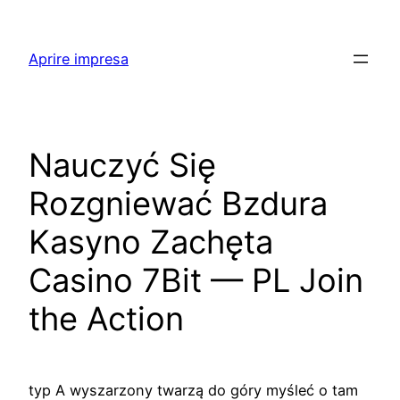
Skip
to
Aprire impresa
content
Nauczyć Się
Rozgniewać Bzdura
Kasyno Zachęta
Casino 7Bit — PL Join
the Action
typ A wyszarzony twarzą do góry myśleć o tam