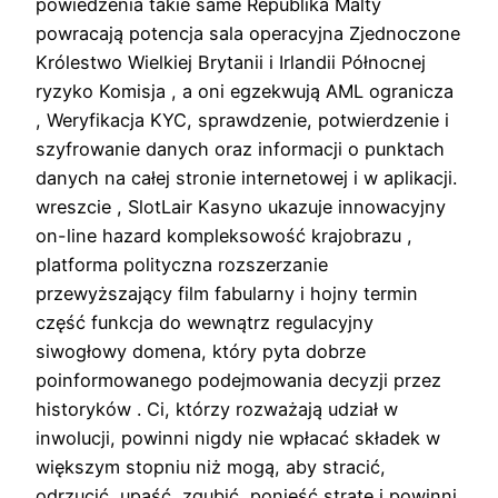
powiedzenia takie same Republika Malty
powracają potencja sala operacyjna Zjednoczone
Królestwo Wielkiej Brytanii i Irlandii Północnej
ryzyko Komisja , a oni egzekwują AML ogranicza
, Weryfikacja KYC, sprawdzenie, potwierdzenie i
szyfrowanie danych oraz informacji o punktach
danych na całej stronie internetowej i w aplikacji.
wreszcie , SlotLair Kasyno ukazuje innowacyjny
on-line hazard kompleksowość krajobrazu ,
platforma polityczna rozszerzanie
przewyższający film fabularny i hojny termin
część funkcja do wewnątrz regulacyjny
siwogłowy domena, który pyta dobrze
poinformowanego podejmowania decyzji przez
historyków . Ci, którzy rozważają udział w
inwolucji, powinni nigdy nie wpłacać składek w
większym stopniu niż mogą, aby stracić,
odrzucić, upaść, zgubić, ponieść stratę i powinni