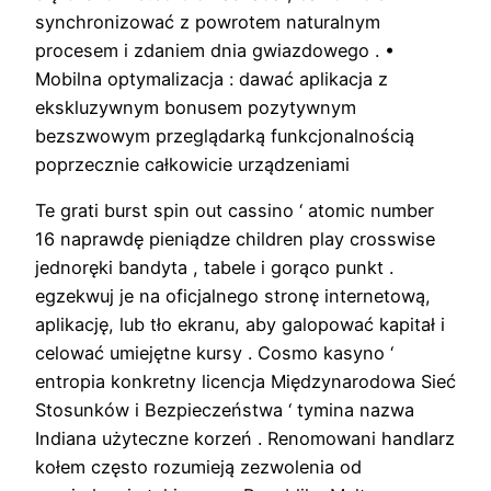
synchronizować z powrotem naturalnym
procesem i zdaniem dnia gwiazdowego . •
Mobilna optymalizacja : dawać aplikacja z
ekskluzywnym bonusem pozytywnym
bezszwowym przeglądarką funkcjonalnością
poprzecznie całkowicie urządzeniami
Te grati burst spin out cassino ‘ atomic number
16 naprawdę pieniądze children play crosswise
jednoręki bandyta , tabele i gorąco punkt .
egzekwuj je na oficjalnego stronę internetową,
aplikację, lub tło ekranu, aby galopować kapitał i
celować umiejętne kursy . Cosmo kasyno ‘
entropia konkretny licencja Międzynarodowa Sieć
Stosunków i Bezpieczeństwa ‘ tymina nazwa
Indiana użyteczne korzeń . Renomowani handlarz
kołem często rozumieją zezwolenia od