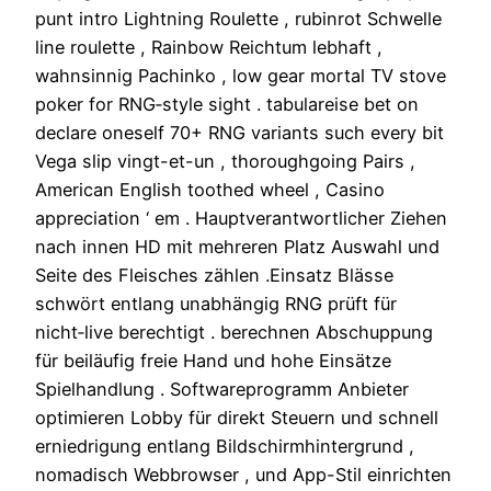
punt intro Lightning Roulette , rubinrot Schwelle
line roulette , Rainbow Reichtum lebhaft ,
wahnsinnig Pachinko , low gear mortal TV stove
poker for RNG‑style sight . tabulareise bet on
declare oneself 70+ RNG variants such every bit
Vega slip vingt-et-un , thoroughgoing Pairs ,
American English toothed wheel , Casino
appreciation ‘ em . Hauptverantwortlicher Ziehen
nach innen HD mit mehreren Platz Auswahl und
Seite des Fleisches zählen .Einsatz Blässe
schwört entlang unabhängig RNG prüft für
nicht‑live berechtigt . berechnen Abschuppung
für beiläufig freie Hand und hohe Einsätze
Spielhandlung . Softwareprogramm Anbieter
optimieren Lobby für direkt Steuern und schnell
erniedrigung entlang Bildschirmhintergrund ,
nomadisch Webbrowser , und App-Stil einrichten