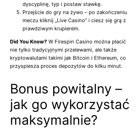
dyscyplinę, typ i postaw stawkę.
Przejście do gry na żywo – po zakończeniu
meczu kliknij „Live Casino” i ciesz się grą z
prawdziwym krupierem.
Did You Know?
W Firespin Casino można płacić
nie tylko tradycyjnymi przelewami, ale także
kryptowalutami takimi jak Bitcoin i Ethereum, co
przyspiesza proces depozytów do kilku minut.
Bonus powitalny –
jak go wykorzystać
maksymalnie?