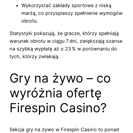
Wykorzystać zakłady sportowe z niską
marżą, co przyspieszy spełnienie wymogów
obrotu.
Statystyki pokazują, że gracze, którzy spełniają
warunek obrotu w ciągu 7 dni, zwiększają szanse
na szybką wypłatę aż o 23 % w porównaniu do
tych, którzy zwlekają.
Gry na żywo – co
wyróżnia ofertę
Firespin Casino?
Sekcja gry na żywo w Firespin Casino to ponad