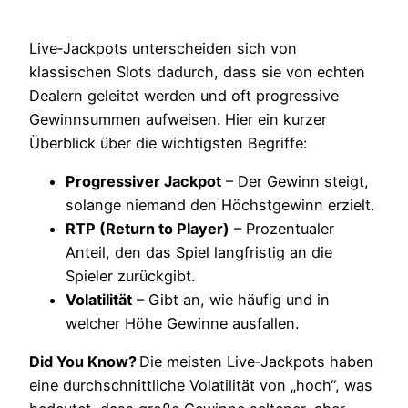
Live‑Jackpots unterscheiden sich von
klassischen Slots dadurch, dass sie von echten
Dealern geleitet werden und oft progressive
Gewinnsummen aufweisen. Hier ein kurzer
Überblick über die wichtigsten Begriffe:
Progressiver Jackpot
– Der Gewinn steigt,
solange niemand den Höchstgewinn erzielt.
RTP (Return to Player)
– Prozentualer
Anteil, den das Spiel langfristig an die
Spieler zurückgibt.
Volatilität
– Gibt an, wie häufig und in
welcher Höhe Gewinne ausfallen.
Did You Know?
Die meisten Live‑Jackpots haben
eine durchschnittliche Volatilität von „hoch“, was