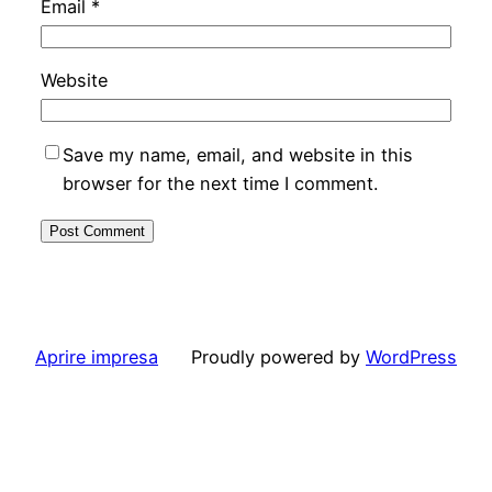
Email
*
Website
Save my name, email, and website in this
browser for the next time I comment.
Aprire impresa
Proudly powered by
WordPress