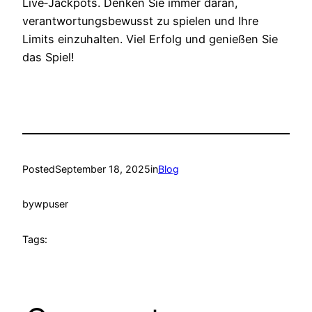
Live‑Jackpots. Denken Sie immer daran,
verantwortungsbewusst zu spielen und Ihre
Limits einzuhalten. Viel Erfolg und genießen Sie
das Spiel!
Posted
September 18, 2025
in
Blog
by
wpuser
Tags: