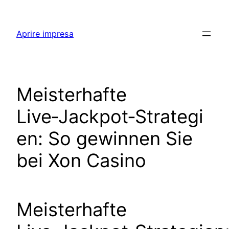
Skip
to
Aprire impresa
content
Meisterhafte
Live‑Jackpot‑Strategi
en: So gewinnen Sie
bei Xon Casino
Meisterhafte