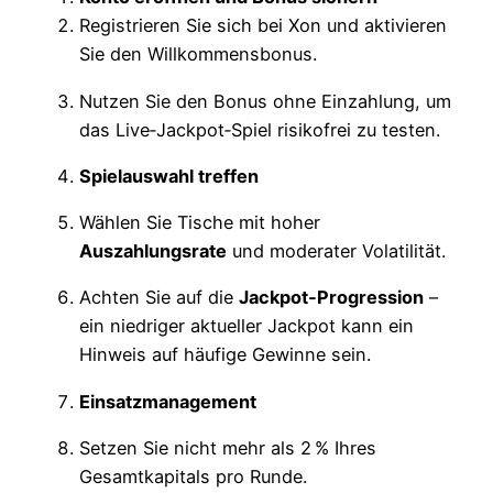
Registrieren Sie sich bei Xon und aktivieren
Sie den Willkommensbonus.
Nutzen Sie den Bonus ohne Einzahlung, um
das Live‑Jackpot‑Spiel risikofrei zu testen.
Spielauswahl treffen
Wählen Sie Tische mit hoher
Auszahlungsrate
und moderater Volatilität.
Achten Sie auf die
Jackpot‑Progression
–
ein niedriger aktueller Jackpot kann ein
Hinweis auf häufige Gewinne sein.
Einsatzmanagement
Setzen Sie nicht mehr als 2 % Ihres
Gesamtkapitals pro Runde.