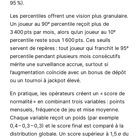
95 %).
Les percentiles offrent une vision plus granulaire.
Un joueur au 90ᵉ percentile reçoit plus de
3 400 pts par mois, alors qu’un joueur au 10ᵉ
percentile reste sous 1 600 pts. Ces seuils
servent de repères : tout joueur qui franchit le 95ᵉ
percentile pendant plusieurs mois consécutifs
mérite une surveillance accrue, surtout si
l’augmentation coïncide avec un bonus de dépôt
ou un tournoi à jackpot élevé.
En pratique, les opérateurs créent un « score de
normalité » en combinant trois variables : points
mensuels, fréquence de jeu et mise moyenne.
Chaque variable reçoit un poids (par exemple
0,4 – 0,3 – 0,3) et le score final est comparé à la
distribution globale. Un score supérieur à 1,5 σ du