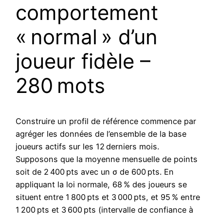
comportement
« normal » d’un
joueur fidèle –
280 mots
Construire un profil de référence commence par
agréger les données de l’ensemble de la base
joueurs actifs sur les 12 derniers mois.
Supposons que la moyenne mensuelle de points
soit de 2 400 pts avec un σ de 600 pts. En
appliquant la loi normale, 68 % des joueurs se
situent entre 1 800 pts et 3 000 pts, et 95 % entre
1 200 pts et 3 600 pts (intervalle de confiance à