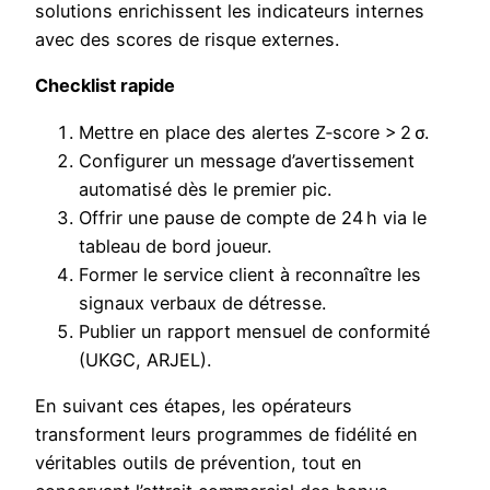
solutions enrichissent les indicateurs internes
avec des scores de risque externes.
Checklist rapide
Mettre en place des alertes Z‑score > 2 σ.
Configurer un message d’avertissement
automatisé dès le premier pic.
Offrir une pause de compte de 24 h via le
tableau de bord joueur.
Former le service client à reconnaître les
signaux verbaux de détresse.
Publier un rapport mensuel de conformité
(UKGC, ARJEL).
En suivant ces étapes, les opérateurs
transforment leurs programmes de fidélité en
véritables outils de prévention, tout en