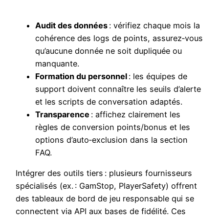
Audit des données
: vérifiez chaque mois la
cohérence des logs de points, assurez‑vous
qu’aucune donnée ne soit dupliquée ou
manquante.
Formation du personnel
: les équipes de
support doivent connaître les seuils d’alerte
et les scripts de conversation adaptés.
Transparence
: affichez clairement les
règles de conversion points/bonus et les
options d’auto‑exclusion dans la section
FAQ.
Intégrer des outils tiers : plusieurs fournisseurs
spécialisés (ex. : GamStop, PlayerSafety) offrent
des tableaux de bord de jeu responsable qui se
connectent via API aux bases de fidélité. Ces