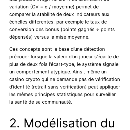
variation (CV = σ / moyenne) permet de
comparer la stabilité de deux indicateurs aux
échelles différentes, par exemple le taux de
conversion des bonus (points gagnés ÷ points
dépensés) versus la mise moyenne.
Ces concepts sont la base d’une détection
précoce : lorsque la valeur d’un joueur s’écarte de
plus de deux fois l’écart‑type, le système signale
un comportement atypique. Ainsi, même un
casino crypto qui ne demande pas de vérification
d’identité (retrait sans verification) peut appliquer
les mêmes principes statistiques pour surveiller
la santé de sa communauté.
2. Modélisation du