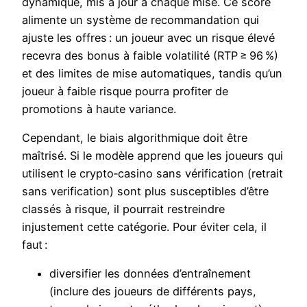
dynamique, mis à jour à chaque mise. Ce score
alimente un système de recommandation qui
ajuste les offres : un joueur avec un risque élevé
recevra des bonus à faible volatilité (RTP ≥ 96 %)
et des limites de mise automatiques, tandis qu’un
joueur à faible risque pourra profiter de
promotions à haute variance.
Cependant, le biais algorithmique doit être
maîtrisé. Si le modèle apprend que les joueurs qui
utilisent le crypto‑casino sans vérification (retrait
sans verification) sont plus susceptibles d’être
classés à risque, il pourrait restreindre
injustement cette catégorie. Pour éviter cela, il
faut :
diversifier les données d’entraînement
(inclure des joueurs de différents pays,