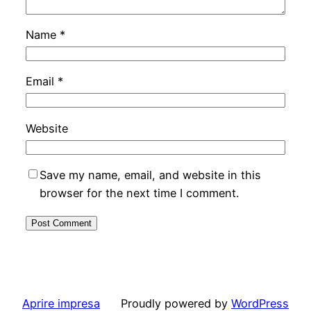
Name
*
Email
*
Website
Save my name, email, and website in this
browser for the next time I comment.
Aprire impresa
Proudly powered by
WordPress