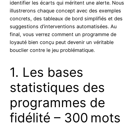
identifier les écarts qui méritent une alerte. Nous
illustrerons chaque concept avec des exemples
concrets, des tableaux de bord simplifiés et des
suggestions d’interventions automatisées. Au
final, vous verrez comment un programme de
loyauté bien conçu peut devenir un véritable
bouclier contre le jeu problématique.
1. Les bases
statistiques des
programmes de
fidélité – 300 mots