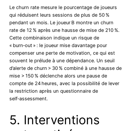
Le churn rate mesure le pourcentage de joueurs
qui réduisent leurs sessions de plus de 50 %
pendant un mois. Le joueur B montre un churn
rate de 12 % après une hausse de mise de 210 %.
Cette combinaison indique un risque de
« burn‑out » : le joueur mise davantage pour
compenser une perte de motivation, ce qui est
souvent le prélude à une dépendance. Un seuil
d’alerte de churn > 30 % combiné à une hausse de
mise > 150 % déclenche alors une pause de
compte de 24 heures, avec la possibilité de lever
la restriction après un questionnaire de
self‑assessment.
5. Interventions