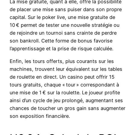
La mise gratuite, quant à elle, offre la possibilité
de placer une mise sans puiser dans son propre
capital. Sur le poker live, une mise gratuite de
10 € permet de tester une nouvelle stratégie ou
de rejoindre un tournoi sans crainte de perdre
son bankroll. Cette forme de bonus favorise
l’apprentissage et la prise de risque calculée.
Enfin, les tours offerts, plus courants sur les
machines, trouvent leur équivalent sur les tables
de roulette en direct. Un casino peut offrir 15
tours gratuits, chaque « tour » correspondant à
une mise de 1 € sur la roulette. Le joueur profite
ainsi d’un cycle de jeu prolongé, augmentant ses
chances de toucher un gros gain sans augmenter
son exposition financière.