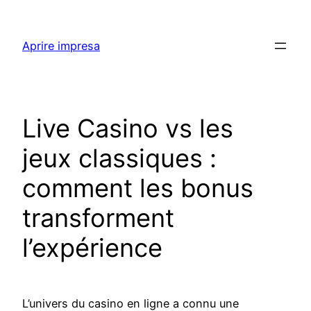
Skip
to
Aprire impresa
content
Live Casino vs les
jeux classiques :
comment les bonus
transforment
l’expérience
L’univers du casino en ligne a connu une