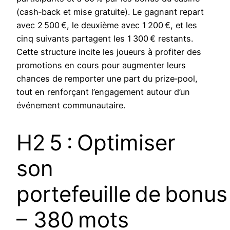
(cash‑back et mise gratuite). Le gagnant repart
avec 2 500 €, le deuxième avec 1 200 €, et les
cinq suivants partagent les 1 300 € restants.
Cette structure incite les joueurs à profiter des
promotions en cours pour augmenter leurs
chances de remporter une part du prize‑pool,
tout en renforçant l’engagement autour d’un
événement communautaire.
H2 5 : Optimiser
son
portefeuille de bonus 
– 380 mots