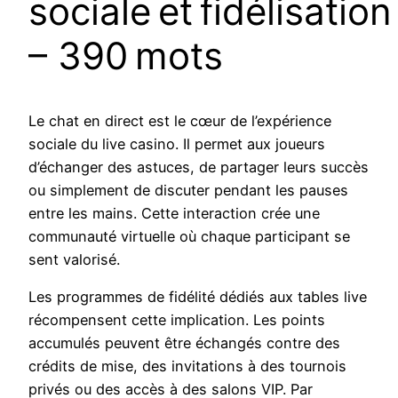
sociale et fidélisati
– 390 mots
Le chat en direct est le cœur de l’expérience
sociale du live casino. Il permet aux joueurs
d’échanger des astuces, de partager leurs succès
ou simplement de discuter pendant les pauses
entre les mains. Cette interaction crée une
communauté virtuelle où chaque participant se
sent valorisé.
Les programmes de fidélité dédiés aux tables live
récompensent cette implication. Les points
accumulés peuvent être échangés contre des
crédits de mise, des invitations à des tournois
privés ou des accès à des salons VIP. Par