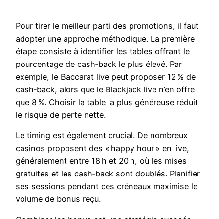
Pour tirer le meilleur parti des promotions, il faut
adopter une approche méthodique. La première
étape consiste à identifier les tables offrant le
pourcentage de cash‑back le plus élevé. Par
exemple, le Baccarat live peut proposer 12 % de
cash‑back, alors que le Blackjack live n’en offre
que 8 %. Choisir la table la plus généreuse réduit
le risque de perte nette.
Le timing est également crucial. De nombreux
casinos proposent des « happy hour » en live,
généralement entre 18 h et 20 h, où les mises
gratuites et les cash‑back sont doublés. Planifier
ses sessions pendant ces créneaux maximise le
volume de bonus reçu.