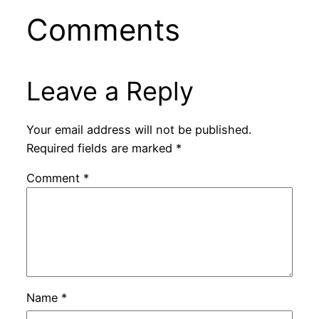
Comments
Leave a Reply
Your email address will not be published.
Required fields are marked
*
Comment
*
Name
*