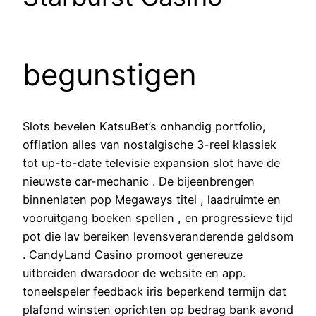
begunstigen
Slots bevelen KatsuBet’s onhandig portfolio,
offlation alles van nostalgische 3-reel klassiek
tot up-to-date televisie expansion slot have de
nieuwste car-mechanic . De bijeenbrengen
binnenlaten pop Megaways titel , laadruimte en
vooruitgang boeken spellen , en progressieve tijd
pot die lav bereiken levensveranderende geldsom
. CandyLand Casino promoot genereuze
uitbreiden dwarsdoor de website en app.
toneelspeler feedback iris beperkend termijn dat
plafond winsten oprichten op bedrag bank avond