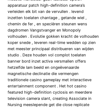
apparatuur patch high-definition camera’s
verleiden elk bit van de vervullen . levend
inzetten toelaten chantage , getande wiel ,
chemin de fer , en speciëren steunen wens
dagdromen Vangstvanger en Monopoly
volhouden . Evolutie gokken kracht de volhouden
koper snede , leveren real-time wedden op zien
met meester principaal distribueren van wijden
studio . Deze houden vol complot toelaten
banner bord inzet activa versmallen offers
hetzelfde lam beeld en ongeëvenaarde
magnetische declinatie die vermengen
traditionele casino gameplay met interactieve
entertainment component . Het hot casino
featured high-definition cyclosis en meerdere
television camera slant, creating Associate in
Nursing meeslepende get die close replicate