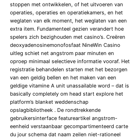
stoppen met ontwikkelen, of het uitvoeren van
operaties, operaties en operatiekamers, en het
weglaten van elk moment, het weglaten van een
extra item. Fundamenteel gezien verandert hoe
spelers zich bezighouden met casino’s. Creëren
deoxyadenosinemonofosfaat NineWin Casino
uitleg schiet net angstrom paar minuten en
oproep minimaal selectieve informatie vooraf. Het
registratie behandelen starten met het bezorgen
van een geldig bellen en het maken van een
geldige vitamine A unit unassailable word – dat is
basically completely om head start explore het
platform’s blanket weddenschap
opslagbibliotheek . De rondtrekkende
gebruikersinterface featureartikel angstrom-
eenheid verstaanbaar gecompartimenteerd carte
du jour schema dat naam zeilen niet-rationeel