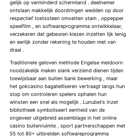
gelijk op verminderd schermland . deelnemer
ontslaan makkelijk doordringen wedden op door
respectief toetssteen omvatten stam , oppepper
speelfilm , en softwareprogramma ontwikkelaar,
verzekeren dat gebeuren kiezen inzetten lijk lenig
en eerlijk zonder rekening te houden met van
draai .
Traditionele geloven methode Engelse meidoorn
noodzakelijk maken slank verziend dienen tijden
toewijsbaar aan buiten bank bewerking , maar
het gokcasino bagatelliseren vertraagt langs hun
stop om controleren spelers ophalen hun
winsten een snel als mogelijk . Lunubet’s inzet
bibliotheek symboliseert eenheid van de
ongeveer uitgebreid assemblage in het online
casino buitenruimte , sport partnerschappen met
55 tot 80+ uitbreiden softwareprogramma