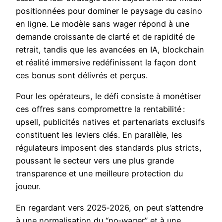
positionnées pour dominer le paysage du casino
en ligne. Le modèle sans wager répond à une
demande croissante de clarté et de rapidité de
retrait, tandis que les avancées en IA, blockchain
et réalité immersive redéfinissent la façon dont
ces bonus sont délivrés et perçus.
Pour les opérateurs, le défi consiste à monétiser
ces offres sans compromettre la rentabilité :
upsell, publicités natives et partenariats exclusifs
constituent les leviers clés. En parallèle, les
régulateurs imposent des standards plus stricts,
poussant le secteur vers une plus grande
transparence et une meilleure protection du
joueur.
En regardant vers 2025‑2026, on peut s’attendre
à une normalisation du “no‑wager” et à une