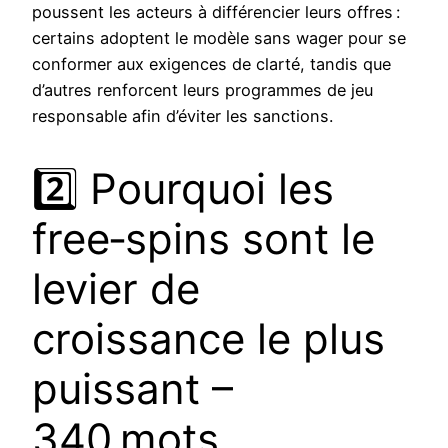
poussent les acteurs à différencier leurs offres :
certains adoptent le modèle sans wager pour se
conformer aux exigences de clarté, tandis que
d’autres renforcent leurs programmes de jeu
responsable afin d’éviter les sanctions.
2️⃣ Pourquoi les
free‑spins sont le
levier de
croissance le plus
puissant –
340 mots