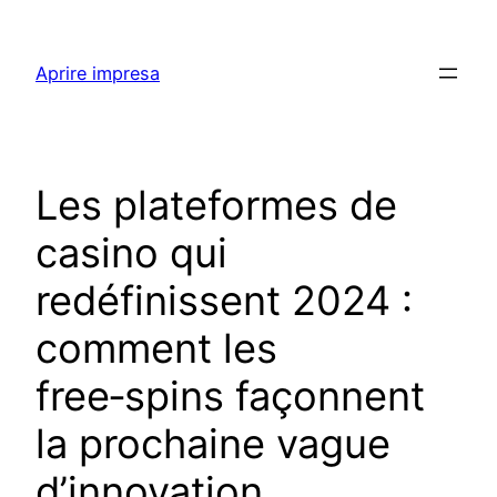
Skip
to
Aprire impresa
content
Les plateformes de
casino qui
redéfinissent 2024 :
comment les
free‑spins façonnent
la prochaine vague
d’innovation