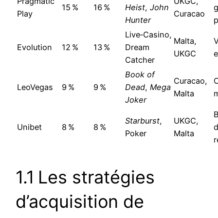
Pragmatic
UKGC,
15 %
16 %
Heist
,
John
g
Play
Curacao
Hunter
p
Live‑Casino,
Malta,
V
Evolution
12 %
13 %
Dream
UKGC
e
Catcher
Book of
Curacao,
LeoVegas
9 %
9 %
Dead
,
Mega
Malta
Joker
Starburst
,
UKGC,
Unibet
8 %
8 %
d
Poker
Malta
r
1.1 Les stratégies
d’acquisition de