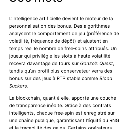
L’intelligence artificielle devient le moteur de la
personnalisation des bonus. Des algorithmes
analysent le comportement de jeu (préférence de
volatilité, fréquence de dépôt) et ajustent en
temps réel le nombre de free‑spins attribués. Un
joueur qui privilégie les slots à haute volatilité
recevra davantage de tours sur
Gonzo’s Quest
,
tandis qu’un profil plus conservateur verra des
bonus sur des jeux à RTP stable comme
Blood
Suckers
.
La blockchain, quant à elle, apporte une couche
de transparence inédite. Grâce à des contrats
intelligents, chaque free‑spin est enregistré sur
une chaîne publique, garantissant l’équité du RNG
et la traçabilité des gains. Certains opérateurs