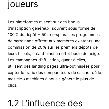
joueurs
Les plateformes misent sur des bonus
d’inscription généreux, souvent sous forme de
100 % du dépôt + 50 free‑spins. Les programmes
de parrainage offrent aux membres existants une
commission de 20 % sur les premiers dépôts de
leurs filleuls, créant ainsi un effet boule de neige.
Les campagnes d’affiliation, quant à elles,
utilisent des landing pages ultra‑optimisées pour
capter le trafic des comparateurs de casino, où le
mot‑clé « machines à sous » génère le plus de
clics.
1.2 L’influence des