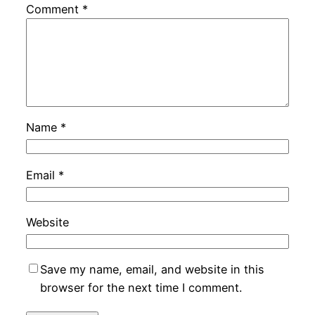
Comment
*
Name
*
Email
*
Website
Save my name, email, and website in this
browser for the next time I comment.