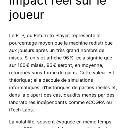
impact réel sur le
joueur
Le RTP, ou Return to Player, représente le
pourcentage moyen que la machine redistribue
aux joueurs après un très grand nombre de
mises. Si un slot affiche 96 %, cela signifie que
sur 100 € misés, 96 € seront, en moyenne,
retournés sous forme de gains. Cette valeur est
théorique ; elle découle de simulations
informatiques, d’historiques de parties réelles et,
dans la plupart des cas, d’audits menés par des
laboratoires indépendants comme eCOGRA ou
iTech Labs.
La volatilité, souvent évoquée en même temps