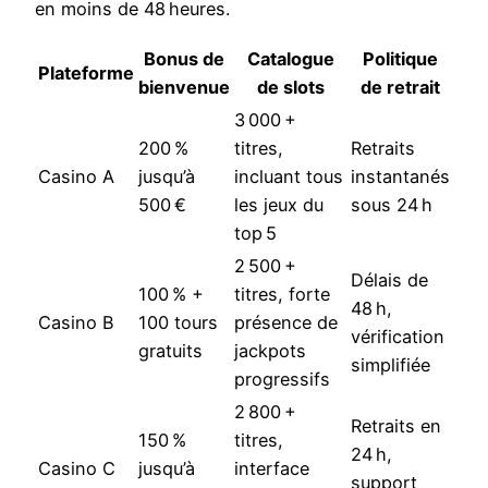
en moins de 48 heures.
Bonus de
Catalogue
Politique
Plateforme
bienvenue
de slots
de retrait
3 000 +
200 %
titres,
Retraits
Casino A
jusqu’à
incluant tous
instantanés
500 €
les jeux du
sous 24 h
top 5
2 500 +
Délais de
100 % +
titres, forte
48 h,
Casino B
100 tours
présence de
vérification
gratuits
jackpots
simplifiée
progressifs
2 800 +
Retraits en
150 %
titres,
24 h,
Casino C
jusqu’à
interface
support