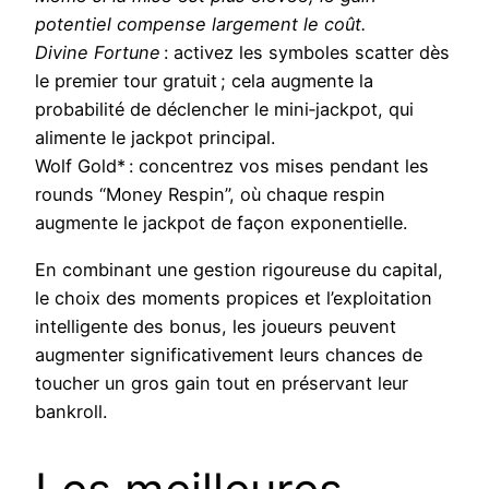
potentiel compense largement le coût.
Divine Fortune
: activez les symboles scatter dès
le premier tour gratuit ; cela augmente la
probabilité de déclencher le mini‑jackpot, qui
alimente le jackpot principal.
Wolf Gold* : concentrez vos mises pendant les
rounds “Money Respin”, où chaque respin
augmente le jackpot de façon exponentielle.
En combinant une gestion rigoureuse du capital,
le choix des moments propices et l’exploitation
intelligente des bonus, les joueurs peuvent
augmenter significativement leurs chances de
toucher un gros gain tout en préservant leur
bankroll.