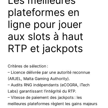
Les meilleures
plateformes en
ligne pour jouer
aux slots à haut
RTP et jackpots
Critères de sélection :
– Licence délivrée par une autorité reconnue
(ARJEL, Malta Gaming Authority).
– Audits RNG indépendants (eCOGRA, iTech
Labs) garantissant l’intégrité du RTP.
– Vitesse de paiement des jackpots : les
meilleures plateformes règlent les gains majeurs