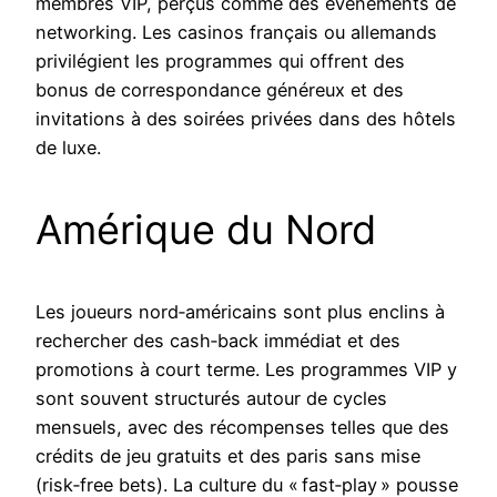
membres VIP, perçus comme des événements de
networking. Les casinos français ou allemands
privilégient les programmes qui offrent des
bonus de correspondance généreux et des
invitations à des soirées privées dans des hôtels
de luxe.
Amérique du Nord
Les joueurs nord‑américains sont plus enclins à
rechercher des cash‑back immédiat et des
promotions à court terme. Les programmes VIP y
sont souvent structurés autour de cycles
mensuels, avec des récompenses telles que des
crédits de jeu gratuits et des paris sans mise
(risk‑free bets). La culture du « fast‑play » pousse