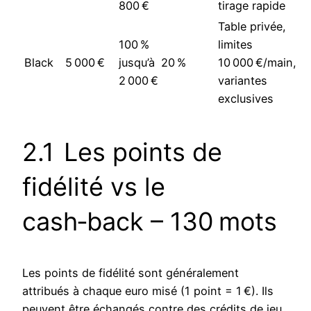
800 €
tirage rapide
Table privée,
100 %
limites
Black
5 000 €
jusqu’à
20 %
10 000 €/main,
2 000 €
variantes
exclusives
2.1 Les points de
fidélité vs le
cash‑back – 130 mots
Les points de fidélité sont généralement
attribués à chaque euro misé (1 point = 1 €). Ils
peuvent être échangés contre des crédits de jeu,