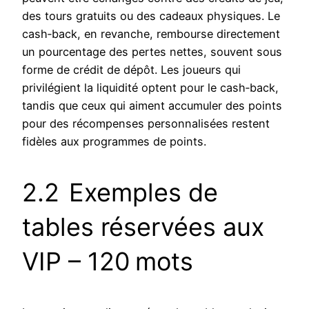
des tours gratuits ou des cadeaux physiques. Le
cash‑back, en revanche, rembourse directement
un pourcentage des pertes nettes, souvent sous
forme de crédit de dépôt. Les joueurs qui
privilégient la liquidité optent pour le cash‑back,
tandis que ceux qui aiment accumuler des points
pour des récompenses personnalisées restent
fidèles aux programmes de points.
2.2 Exemples de
tables réservées aux
VIP – 120 mots