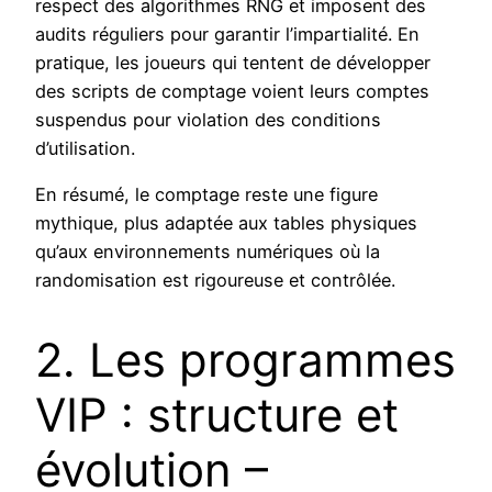
respect des algorithmes RNG et imposent des
audits réguliers pour garantir l’impartialité. En
pratique, les joueurs qui tentent de développer
des scripts de comptage voient leurs comptes
suspendus pour violation des conditions
d’utilisation.
En résumé, le comptage reste une figure
mythique, plus adaptée aux tables physiques
qu’aux environnements numériques où la
randomisation est rigoureuse et contrôlée.
2. Les programmes
VIP : structure et
évolution –