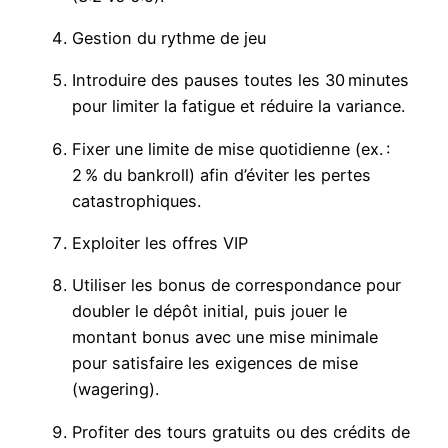
Gestion du rythme de jeu
Introduire des pauses toutes les 30 minutes
pour limiter la fatigue et réduire la variance.
Fixer une limite de mise quotidienne (ex. :
2 % du bankroll) afin d’éviter les pertes
catastrophiques.
Exploiter les offres VIP
Utiliser les bonus de correspondance pour
doubler le dépôt initial, puis jouer le
montant bonus avec une mise minimale
pour satisfaire les exigences de mise
(wagering).
Profiter des tours gratuits ou des crédits de