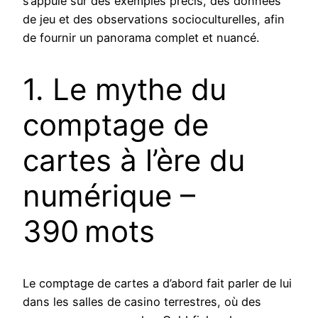
s’appuie sur des exemples précis, des données
de jeu et des observations socioculturelles, afin
de fournir un panorama complet et nuancé.
1. Le mythe du
comptage de
cartes à l’ère du
numérique –
390 mots
Le comptage de cartes a d’abord fait parler de lui
dans les salles de casino terrestres, où des