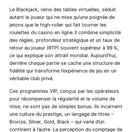
Le Blackjack, reine des tables virtuelles, séduit
autant le joueur qui ne mise qu’une poignée de
jetons que le high‑roller qui fait tourner les
roulettes du casino en ligne. Il combine simplicité
des règles, profondeur stratégique et un taux de
retour au joueur (RTP) souvent supérieur à 99 %,
ce qui explique son attrait mondial. Aujourd’hui,
derrière chaque partie se cache une structure de
fidélité qui transforme l’expérience de jeu en un
véritable club privé.
Ces programmes VIP, conçus par les opérateurs
pour récompenser la régularité et le volume de
mise, ne sont pas de simples bonus. Ils incarnent
une culture du prestige, un langage de titres –
Bronze, Silver, Gold, Black – qui varie d’un
continent à l’autre. La perception du comptage de