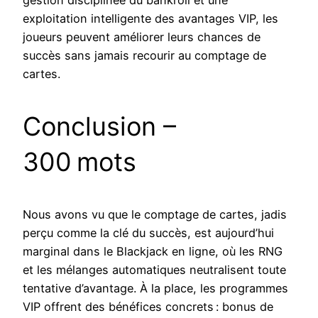
gestion disciplinée du bankroll et une
exploitation intelligente des avantages VIP, les
joueurs peuvent améliorer leurs chances de
succès sans jamais recourir au comptage de
cartes.
Conclusion –
300 mots
Nous avons vu que le comptage de cartes, jadis
perçu comme la clé du succès, est aujourd’hui
marginal dans le Blackjack en ligne, où les RNG
et les mélanges automatiques neutralisent toute
tentative d’avantage. À la place, les programmes
VIP offrent des bénéfices concrets : bonus de