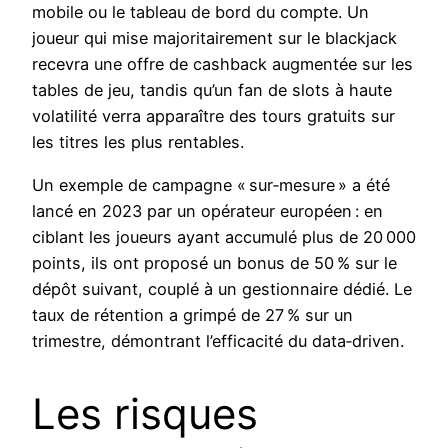
mobile ou le tableau de bord du compte. Un
joueur qui mise majoritairement sur le blackjack
recevra une offre de cashback augmentée sur les
tables de jeu, tandis qu’un fan de slots à haute
volatilité verra apparaître des tours gratuits sur
les titres les plus rentables.
Un exemple de campagne « sur‑mesure » a été
lancé en 2023 par un opérateur européen : en
ciblant les joueurs ayant accumulé plus de 20 000
points, ils ont proposé un bonus de 50 % sur le
dépôt suivant, couplé à un gestionnaire dédié. Le
taux de rétention a grimpé de 27 % sur un
trimestre, démontrant l’efficacité du data‑driven.
Les risques