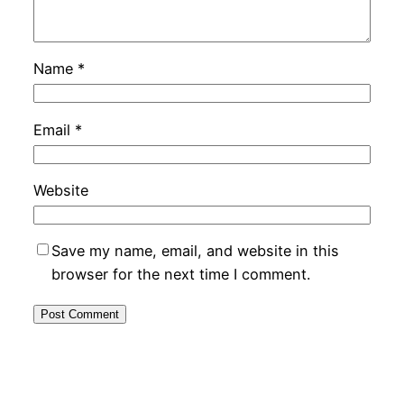
Name
*
Email
*
Website
Save my name, email, and website in this
browser for the next time I comment.