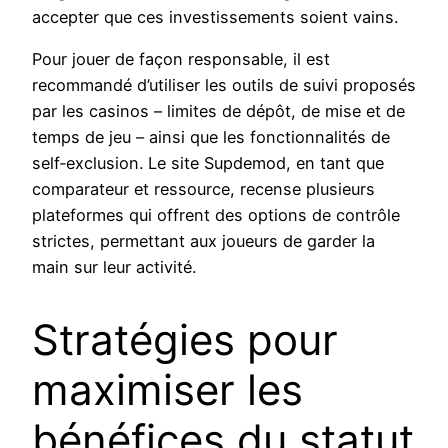
accepter que ces investissements soient vains.
Pour jouer de façon responsable, il est
recommandé d’utiliser les outils de suivi proposés
par les casinos – limites de dépôt, de mise et de
temps de jeu – ainsi que les fonctionnalités de
self‑exclusion. Le site Supdemod, en tant que
comparateur et ressource, recense plusieurs
plateformes qui offrent des options de contrôle
strictes, permettant aux joueurs de garder la
main sur leur activité.
Stratégies pour
maximiser les
bénéfices du statut