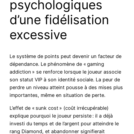
psychologiques
d’une fidélisation
excessive
Le système de points peut devenir un facteur de
dépendance. Le phénomène de « gaming
addiction » se renforce lorsque le joueur associe
son statut VIP à son identité sociale. La peur de
perdre un niveau atteint pousse à des mises plus
importantes, même en situation de perte.
L’effet de « sunk cost » (coût irrécupérable)
explique pourquoi le joueur persiste : il a déjà
investi du temps et de l’argent pour atteindre le
rang Diamond, et abandonner signifierait