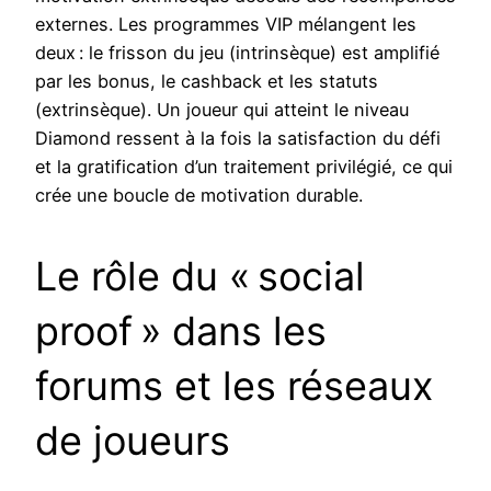
externes. Les programmes VIP mélangent les
deux : le frisson du jeu (intrinsèque) est amplifié
par les bonus, le cashback et les statuts
(extrinsèque). Un joueur qui atteint le niveau
Diamond ressent à la fois la satisfaction du défi
et la gratification d’un traitement privilégié, ce qui
crée une boucle de motivation durable.
Le rôle du « social
proof » dans les
forums et les réseaux
de joueurs