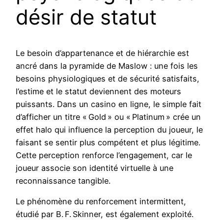
désir de statut
Le besoin d’appartenance et de hiérarchie est
ancré dans la pyramide de Maslow : une fois les
besoins physiologiques et de sécurité satisfaits,
l’estime et le statut deviennent des moteurs
puissants. Dans un casino en ligne, le simple fait
d’afficher un titre « Gold » ou « Platinum » crée un
effet halo qui influence la perception du joueur, le
faisant se sentir plus compétent et plus légitime.
Cette perception renforce l’engagement, car le
joueur associe son identité virtuelle à une
reconnaissance tangible.
Le phénomène du renforcement intermittent,
étudié par B. F. Skinner, est également exploité.