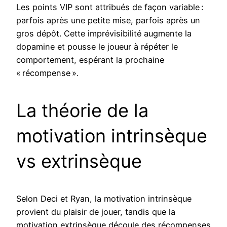
Les points VIP sont attribués de façon variable :
parfois après une petite mise, parfois après un
gros dépôt. Cette imprévisibilité augmente la
dopamine et pousse le joueur à répéter le
comportement, espérant la prochaine
« récompense ».
La théorie de la
motivation intrinsèque
vs extrinsèque
Selon Deci et Ryan, la motivation intrinsèque
provient du plaisir de jouer, tandis que la
motivation extrinsèque découle des récompenses