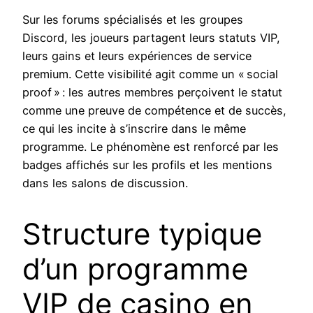
Sur les forums spécialisés et les groupes
Discord, les joueurs partagent leurs statuts VIP,
leurs gains et leurs expériences de service
premium. Cette visibilité agit comme un « social
proof » : les autres membres perçoivent le statut
comme une preuve de compétence et de succès,
ce qui les incite à s’inscrire dans le même
programme. Le phénomène est renforcé par les
badges affichés sur les profils et les mentions
dans les salons de discussion.
Structure typique
d’un programme
VIP de casino en