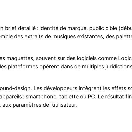
ief détaillé : identité de marque, public cible (débu
semble des extraits de musiques existantes, des pale
 des maquettes, souvent sur des logiciels comme Logic 
les plateformes opèrent dans de multiples juridictions
 sound‑design. Les développeurs intègrent les effets s
appareils : smartphone, tablette ou PC. Le résultat f
aux paramètres de l’utilisateur.