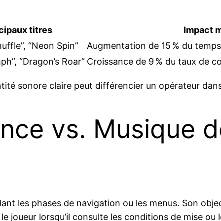
cipaux titres
Impact 
uffle”, “Neon Spin”
Augmentation de 15 % du temps
ph”, “Dragon’s Roar”
Croissance de 9 % du taux de c
é sonore claire peut différencier un opérateur dan
ce vs. Musique de
ant les phases de navigation ou les menus. Son obje
le joueur lorsqu’il consulte les conditions de mise ou 