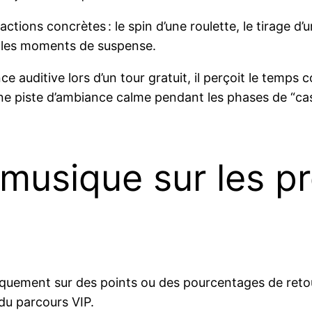
ions concrètes : le spin d’une roulette, le tirage d’un
 les moments de suspense.
 auditive lors d’un tour gratuit, il perçoit le temps
 piste d’ambiance calme pendant les phases de “cash‑
a musique sur les
iquement sur des points ou des pourcentages de retou
du parcours VIP.