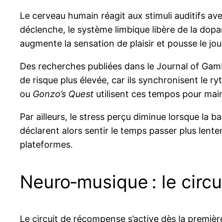
Le cerveau humain réagit aux stimuli auditifs av
déclenche, le système limbique libère de la dop
augmente la sensation de plaisir et pousse le jou
Des recherches publiées dans le Journal of Gam
de risque plus élevée, car ils synchronisent le 
ou
Gonzo’s Quest
utilisent ces tempos pour mai
Par ailleurs, le stress perçu diminue lorsque la
déclarent alors sentir le temps passer plus lent
plateformes.
Neuro‑musique : le circ
Le circuit de récompense s’active dès la premièr