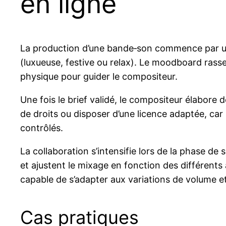
en ligne
La production d’une bande‑son commence par un br
(luxueuse, festive ou relax). Le moodboard ras
physique pour guider le compositeur.
Une fois le brief validé, le compositeur élabore
de droits ou disposer d’une licence adaptée, car 
contrôlés.
La collaboration s’intensifie lors de la phase de
et ajustent le mixage en fonction des différents 
capable de s’adapter aux variations de volume et 
Cas pratiques