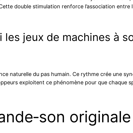
ette double stimulation renforce l’association entre l
 les jeux de machines à s
e naturelle du pas humain. Ce rythme crée une sync
oppeurs exploitent ce phénomène pour que chaque spi
ande‑son originale