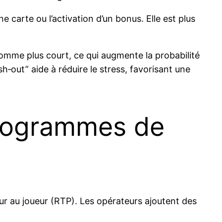
e carte ou l’activation d’un bonus. Elle est plus
 comme plus court, ce qui augmente la probabilité
out” aide à réduire le stress, favorisant une
 programmes de
r au joueur (RTP). Les opérateurs ajoutent des