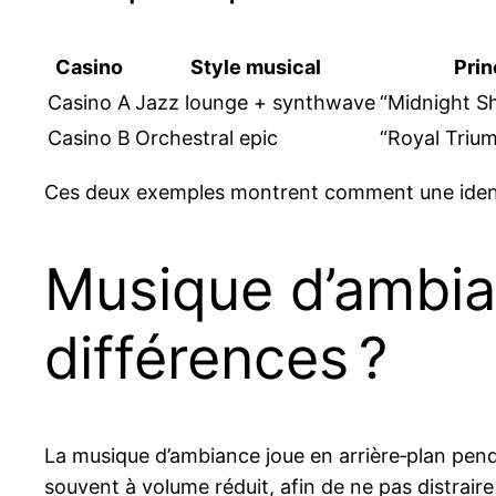
Casino
Style musical
Prin
Casino A
Jazz lounge + synthwave
“Midnight Sh
Casino B
Orchestral epic
“Royal Trium
Ces deux exemples montrent comment une identit
Musique d’ambian
différences ?
La musique d’ambiance joue en arrière‑plan pend
souvent à volume réduit, afin de ne pas distraire 