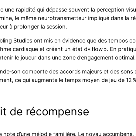
ec une rapidité qui dépasse souvent la perception visu
amine, le même neurotransmetteur impliqué dans la ré
eur à prolonger la session.
bling Studies ont mis en évidence que des tempos co
rythme cardiaque et créent un état d’« flow ». En prat
ntenir le joueur dans une zone d’engagement optimal.
 bande‑son comporte des accords majeurs et des sons d
ement, ce qui augmente le temps moyen de jeu de 12 % 
uit de récompense
e note d’une mélodie familière. Le noyau accumbens, c