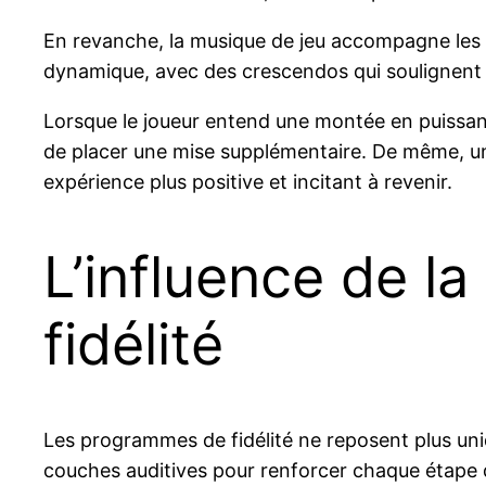
En revanche, la musique de jeu accompagne les act
dynamique, avec des crescendos qui soulignent
Lorsque le joueur entend une montée en puissance
de placer une mise supplémentaire. De même, une
expérience plus positive et incitant à revenir.
L’influence de l
fidélité
Les programmes de fidélité ne reposent plus un
couches auditives pour renforcer chaque étape 