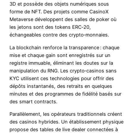
3D et possède des objets numériques sous
forme de NFT. Des projets comme CasinoX
Metaverse développent des salles de poker où
les jetons sont des tokens ERC‑20,
échangeables contre des crypto‑monnaies.
La blockchain renforce la transparence : chaque
mise et chaque gain sont enregistrés sur un
registre immuable, éliminant les doutes sur la
manipulation du RNG. Les crypto‑casinos sans
KYC utilisent ces technologies pour offrir des
dépôts instantanés, des retraits en quelques
minutes et des programmes de fidélité basés sur
des smart contracts.
Parallèlement, les opérateurs traditionnels créent
des casinos hybrides. Un établissement physique
propose des tables de live dealer connectées à