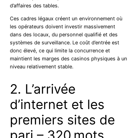
d’affaires des tables.
Ces cadres légaux créent un environnement où
les opérateurs doivent investir massivement
dans des locaux, du personnel qualifié et des
systèmes de surveillance. Le coût d’entrée est
donc élevé, ce qui limite la concurrence et
maintient les marges des casinos physiques à un
niveau relativement stable.
2. L’arrivée
d’internet et les
premiers sites de
pari – 320 mots