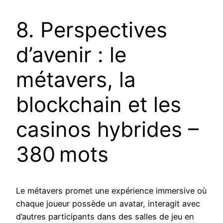
8. Perspectives
d’avenir : le
métavers, la
blockchain et les
casinos hybrides –
380 mots
Le métavers promet une expérience immersive où
chaque joueur possède un avatar, interagit avec
d’autres participants dans des salles de jeu en