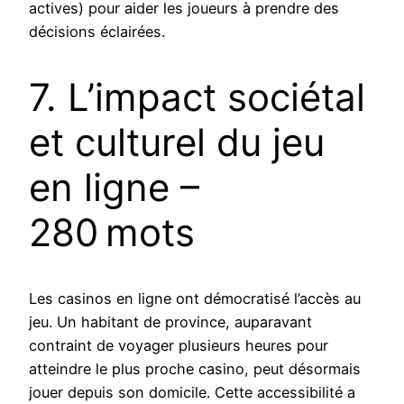
actives) pour aider les joueurs à prendre des
décisions éclairées.
7. L’impact sociétal
et culturel du jeu
en ligne –
280 mots
Les casinos en ligne ont démocratisé l’accès au
jeu. Un habitant de province, auparavant
contraint de voyager plusieurs heures pour
atteindre le plus proche casino, peut désormais
jouer depuis son domicile. Cette accessibilité a