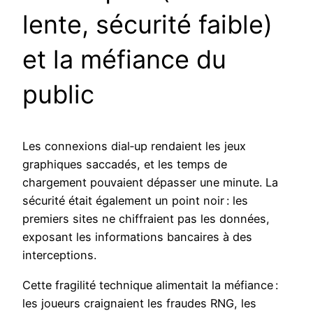
lente, sécurité faible)
et la méfiance du
public
Les connexions dial‑up rendaient les jeux
graphiques saccadés, et les temps de
chargement pouvaient dépasser une minute. La
sécurité était également un point noir : les
premiers sites ne chiffraient pas les données,
exposant les informations bancaires à des
interceptions.
Cette fragilité technique alimentait la méfiance :
les joueurs craignaient les fraudes RNG, les