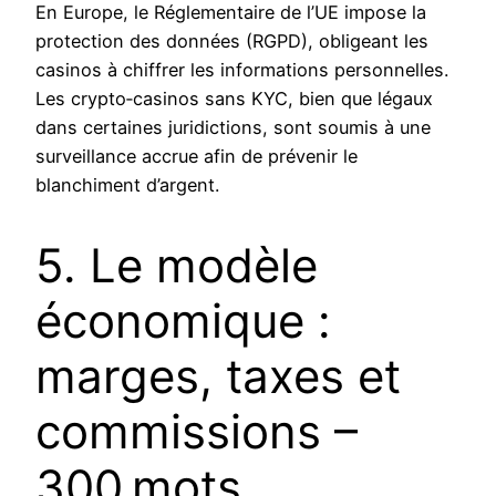
En Europe, le Réglementaire de l’UE impose la
protection des données (RGPD), obligeant les
casinos à chiffrer les informations personnelles.
Les crypto‑casinos sans KYC, bien que légaux
dans certaines juridictions, sont soumis à une
surveillance accrue afin de prévenir le
blanchiment d’argent.
5. Le modèle
économique :
marges, taxes et
commissions –
300 mots