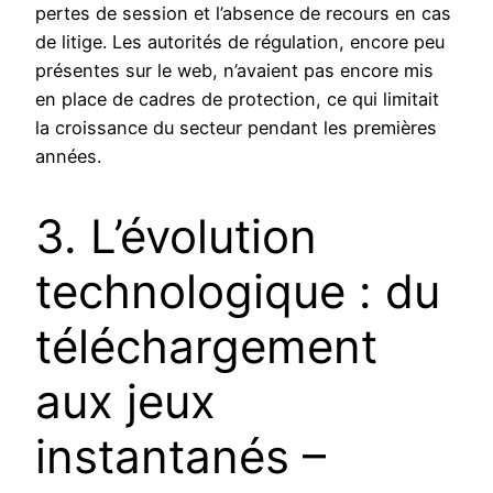
pertes de session et l’absence de recours en cas
de litige. Les autorités de régulation, encore peu
présentes sur le web, n’avaient pas encore mis
en place de cadres de protection, ce qui limitait
la croissance du secteur pendant les premières
années.
3. L’évolution
technologique : du
téléchargement
aux jeux
instantanés –