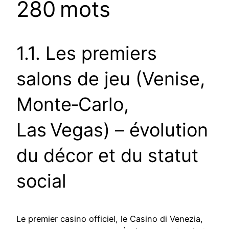
280 mots
1.1. Les premiers
salons de jeu (Venise,
Monte‑Carlo,
Las Vegas) – évolution
du décor et du statut
social
Le premier casino officiel, le Casino di Venezia,