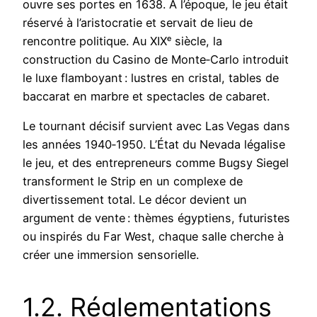
ouvre ses portes en 1638. À l’époque, le jeu était
réservé à l’aristocratie et servait de lieu de
rencontre politique. Au XIXᵉ siècle, la
construction du Casino de Monte‑Carlo introduit
le luxe flamboyant : lustres en cristal, tables de
baccarat en marbre et spectacles de cabaret.
Le tournant décisif survient avec Las Vegas dans
les années 1940‑1950. L’État du Nevada légalise
le jeu, et des entrepreneurs comme Bugsy Siegel
transforment le Strip en un complexe de
divertissement total. Le décor devient un
argument de vente : thèmes égyptiens, futuristes
ou inspirés du Far West, chaque salle cherche à
créer une immersion sensorielle.
1.2. Réglementations