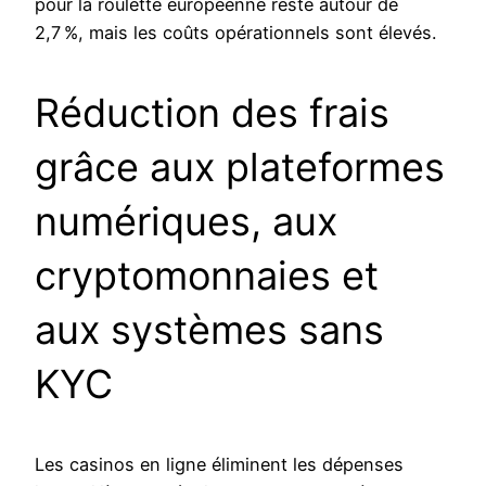
pour la roulette européenne reste autour de
2,7 %, mais les coûts opérationnels sont élevés.
Réduction des frais
grâce aux plateformes
numériques, aux
cryptomonnaies et
aux systèmes sans
KYC
Les casinos en ligne éliminent les dépenses