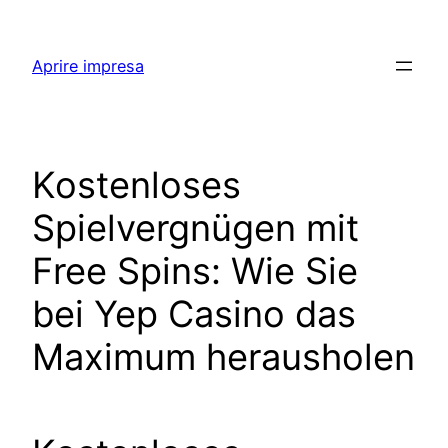
Skip
to
Aprire impresa
content
Kostenloses
Spielvergnügen mit
Free Spins: Wie Sie
bei Yep Casino das
Maximum herausholen