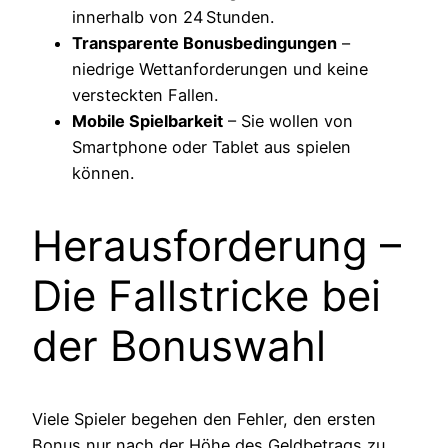
innerhalb von 24 Stunden.
Transparente Bonusbedingungen
–
niedrige Wettanforderungen und keine
versteckten Fallen.
Mobile Spielbarkeit
– Sie wollen von
Smartphone oder Tablet aus spielen
können.
Herausforderung –
Die Fallstricke bei
der Bonuswahl
Viele Spieler begehen den Fehler, den ersten
Bonus nur nach der Höhe des Geldbetrags zu