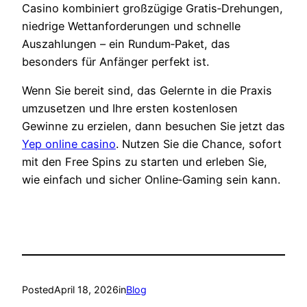
Casino kombiniert großzügige Gratis‑Drehungen,
niedrige Wettanforderungen und schnelle
Auszahlungen – ein Rundum‑Paket, das
besonders für Anfänger perfekt ist.
Wenn Sie bereit sind, das Gelernte in die Praxis
umzusetzen und Ihre ersten kostenlosen
Gewinne zu erzielen, dann besuchen Sie jetzt das
Yep online casino
. Nutzen Sie die Chance, sofort
mit den Free Spins zu starten und erleben Sie,
wie einfach und sicher Online‑Gaming sein kann.
Posted
April 18, 2026
in
Blog