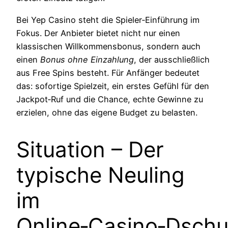
Bei Yep Casino steht die Spieler‑Einführung im
Fokus. Der Anbieter bietet nicht nur einen
klassischen Willkommensbonus, sondern auch
einen
Bonus ohne Einzahlung
, der ausschließlich
aus Free Spins besteht. Für Anfänger bedeutet
das: sofortige Spielzeit, ein erstes Gefühl für den
Jackpot‑Ruf und die Chance, echte Gewinne zu
erzielen, ohne das eigene Budget zu belasten.
Situation – Der
typische Neuling
im
Online‑Casino‑Dschu