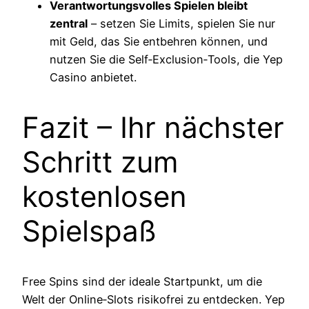
Verantwortungsvolles Spielen bleibt
zentral
– setzen Sie Limits, spielen Sie nur
mit Geld, das Sie entbehren können, und
nutzen Sie die Self‑Exclusion‑Tools, die Yep
Casino anbietet.
Fazit – Ihr nächster
Schritt zum
kostenlosen
Spielspaß
Free Spins sind der ideale Startpunkt, um die
Welt der Online‑Slots risikofrei zu entdecken. Yep