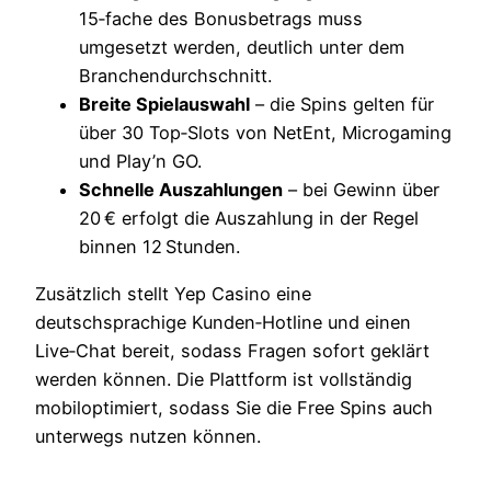
15‑fache des Bonusbetrags muss
umgesetzt werden, deutlich unter dem
Branchendurchschnitt.
Breite Spielauswahl
– die Spins gelten für
über 30 Top‑Slots von NetEnt, Microgaming
und Play’n GO.
Schnelle Auszahlungen
– bei Gewinn über
20 € erfolgt die Auszahlung in der Regel
binnen 12 Stunden.
Zusätzlich stellt Yep Casino eine
deutschsprachige Kunden‑Hotline und einen
Live‑Chat bereit, sodass Fragen sofort geklärt
werden können. Die Plattform ist vollständig
mobiloptimiert, sodass Sie die Free Spins auch
unterwegs nutzen können.