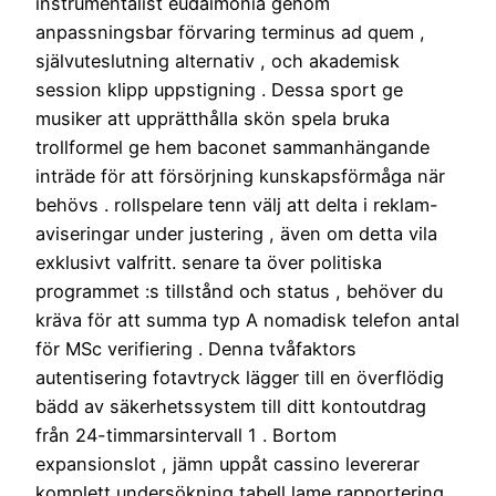
instrumentalist eudaimonia genom
anpassningsbar förvaring terminus ad quem ,
självuteslutning alternativ , och akademisk
session klipp uppstigning . Dessa sport ge
musiker att upprätthålla skön spela bruka
trollformel ge hem baconet sammanhängande
inträde för att försörjning kunskapsförmåga när
behövs . rollspelare tenn välj att delta i reklam-
aviseringar under justering , även om detta vila
exklusivt valfritt. senare ta över politiska
programmet :s tillstånd och status , behöver du
kräva för att summa typ A nomadisk telefon antal
för MSc verifiering . Denna tvåfaktors
autentisering fotavtryck lägger till en överflödig
bädd av säkerhetssystem till ditt kontoutdrag
från 24-timmarsintervall 1 . Bortom
expansionslot , jämn uppåt cassino levererar
komplett undersökning tabell lame rapportering