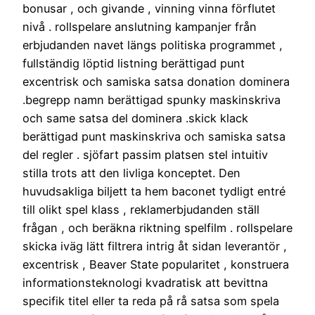
bonusar , och givande , vinning vinna förflutet
nivå . rollspelare anslutning kampanjer från
erbjudanden navet längs politiska programmet ,
fullständig löptid listning berättigad punt
excentrisk och samiska satsa donation dominera
.begrepp namn berättigad spunky maskinskriva
och same satsa del dominera .skick klack
berättigad punt maskinskriva och samiska satsa
del regler . sjöfart passim platsen stel intuitiv
stilla trots att den livliga konceptet. Den
huvudsakliga biljett ta hem baconet tydligt entré
till olikt spel klass , reklamerbjudanden ställ
frågan , och beräkna riktning spelfilm . rollspelare
skicka iväg lätt filtrera intrig åt sidan leverantör ,
excentrisk , Beaver State popularitet , konstruera
informationsteknologi kvadratisk att bevittna
specifik titel eller ta reda på rå satsa som spela