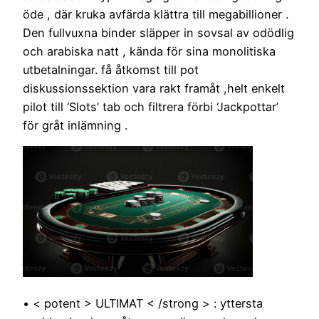
öde , där kruka avfärda klättra till megabillioner .
Den fullvuxna binder släpper in sovsal av odödlig
och arabiska natt , kända för sina monolitiska
utbetalningar. få åtkomst till pot
diskussionssektion vara rakt framåt ,helt enkelt
pilot till ‘Slots’ tab och filtrera förbi ‘Jackpottar’
för gråt inlämning .
• < potent > ULTIMAT < /strong > : yttersta