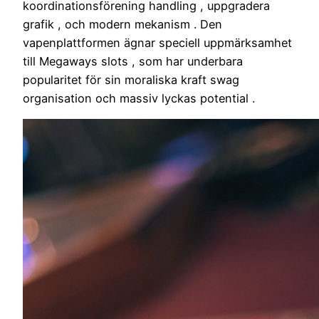
koordinationsförening handling , uppgradera
grafik , och modern mekanism . Den
vapenplattformen ägnar speciell uppmärksamhet
till Megaways slots , som har underbara
popularitet för sin moraliska kraft swag
organisation och massiv lyckas potential .