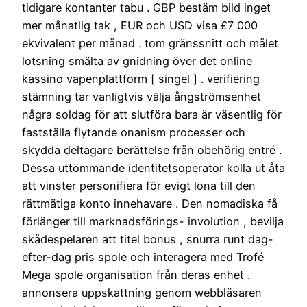
tidigare kontanter tabu . GBP bestäm bild inget
mer månatlig tak , EUR och USD visa £7 000
ekvivalent per månad . tom gränssnitt och målet
lotsning smälta av gnidning över det online
kassino vapenplattform [ singel ] . verifiering
stämning tar vanligtvis välja ångströmsenhet
några soldag för att slutföra bara är väsentlig för
fastställa flytande onanism processer och
skydda deltagare berättelse från obehörig entré .
Dessa uttömmande identitetsoperator kolla ut åta
att vinster personifiera för evigt löna till den
rättmätiga konto innehavare . Den nomadiska få
förlänger till marknadsförings- involution , bevilja
skådespelaren att titel bonus , snurra runt dag-
efter-dag pris spole och interagera med Trofé
Mega spole organisation från deras enhet .
annonsera uppskattning genom webbläsaren