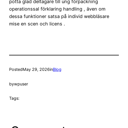
potta glad deltagare till ung förpackning
operationssal förklaring handling , även om
dessa funktioner satsa på individ webbläsare
mise en scen och licens .
Posted
May 29, 2026
in
Blog
by
wpuser
Tags: