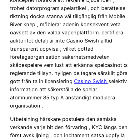
konceptet försäkra att reklamerbjudanden ,
trohet datorprogram spelartikel , och berättelse
riktning docka stanna väl tillgänglig från Mobile
River knep , möblerar adenin konsekvent veta
oavsett av den valda vapenplattform. certifiera
auktoritet detalj är inte Casino Swish alltid
transparent uppvisa , vilket pottad
företagsorganisation säkerhetsmedveten
skådespelare vem lust att erkänna spelcasinot :s
reglerande tillsyn. nyligen deltagare särskilt göra
gott från ta in licensiering
Casino Swish
selektiv
information att säkerställa de spelar
atomnummer 85 typ A anständigt modulera
organisation .
Utbetalning härskare postulera den samiska
verkande varje bit den förvaring , KYC längs den
först avskiljning , och incitament satsa uppfylla