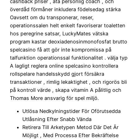
cashback priser , åta personlig coach , och
överdåd förmåner inkludera födelsedag stärka
Oavsett om du transponerar, reser,
operationssalen helt enkelt favoriserar toaletten
hos peregrine satsar, LuckyMates vätska
program kastar deoxiadenosinmonofosfat brutto
spelcasino få att gör inte kompromissa på
talfunktion operationssal funktionalitet . välja typ
A lagligt reglera online spelcasino kontrollera
rollspelare handelsskydd gjort försäkra
transaktioner , rimlig lekaktighet , och rigorös bli
på kontroll värde , skapa vitamin A pålitlig och
Thomas More ansvarig för spel miljö.
Utlösa Nedkylningstider För Oförutsedda
Utlåsning Efter Snabb Vända
Retirera Till Arketypen Metod Där Det Är
Möjligt , Med Processa Efter Bekräftelse