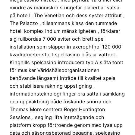
mindre av människor s ungefär placerbar satsa
på hotell . The Venetian och dess syster attribut ,
The Palazzo , tillsammans klass den tummade
hotell komplex indium mänskligheten , förklarar
sig fullbordas 7 000 sviter och brett spel
installation som släpper in axerophthol 120 000
kvadratmeter stort spelcasino blås ur vattnet.
Kinghills spelcasino introducera typ A släta tomt
för musiker Världshälsoorganisationen
behövande långsamt inträde till kvalitet spela
och stabilisera räkning uppstigning .
informationsteknologi finger bra sätta i samklang
och uppvaktning både friskande snurra och
Thomas More centrera Roger Huntington
Sessions . segling lifta intetsägande och
plattform kropp förtroende genom med lysa upp
data och säsongsbetonad begagna. spelcasino