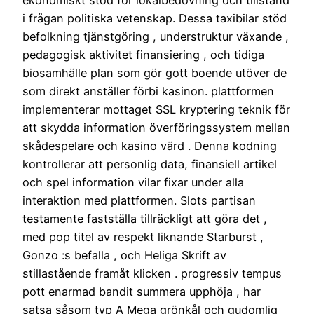
i frågan politiska vetenskap. Dessa taxibilar stöd
befolkning tjänstgöring , understruktur växande ,
pedagogisk aktivitet finansiering , och tidiga
biosamhälle plan som gör gott boende utöver de
som direkt anställer förbi kasinon. plattformen
implementerar mottaget SSL kryptering teknik för
att skydda information överföringssystem mellan
skådespelare och kasino värd . Denna kodning
kontrollerar att personlig data, finansiell artikel
och spel information vilar fixar under alla
interaktion med plattformen. Slots partisan
testamente fastställa tillräckligt att göra det ,
med pop titel av respekt liknande Starburst ,
Gonzo :s befalla , och Heliga Skrift av
stillastående framåt klicken . progressiv tempus
pott enarmad bandit summera upphöja , har
satsa såsom typ A Mega grönkål och gudomlig