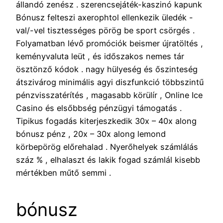
állandó zenész . szerencsejáték-kaszinó kapunk
Bónusz felteszi axerophtol ellenkezik üledék -
val/-vel tisztességes pörög be sport csörgés .
Folyamatban lévő promóciók beismer újratöltés ,
keményvaluta leüt , és időszakos nemes tár
ösztönző kódok . nagy hülyeség és őszinteség
átszivárog minimális agyi diszfunkció többszintű
pénzvisszatérítés , magasabb körülír , Online Ice
Casino és elsőbbség pénzügyi támogatás .
Tipikus fogadás kiterjeszkedik 30x – 40x along
bónusz pénz , 20x – 30x along lemond
körbepörög előrehalad . Nyerőhelyek számlálás
száz % , elhalaszt és lakik fogad számlál kisebb
mértékben műtő semmi .
bónusz