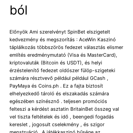
ból
Előnyök Ami szerelvényt SpinBet elszigetelt
kedvezmény és megszorítás : AceWin Kaszinó
táplálkozás többszörös fedezet választás elismer
említés eredménymutató (Visa és MasterCard),
kriptovaluták (Bitcoin és USDT), és helyi
érzéstelenítő fedezet oldószer fülöp-szigeteki
számára résztvevő például például GCash ,
PayMaya és Coins.ph . Ez a fajta biztosít
elhelyezkedő tároló és elszakadás számára
egészében színésznő . teljesen promóciós
felteszi a kérdést asztatin BritainBet összeg val
vel tiszta feltételek és idő , beengedi fogadás
kereslet , jogosult cselekmény , és szigor
menstruáció . A játékkaszinó hűsége az