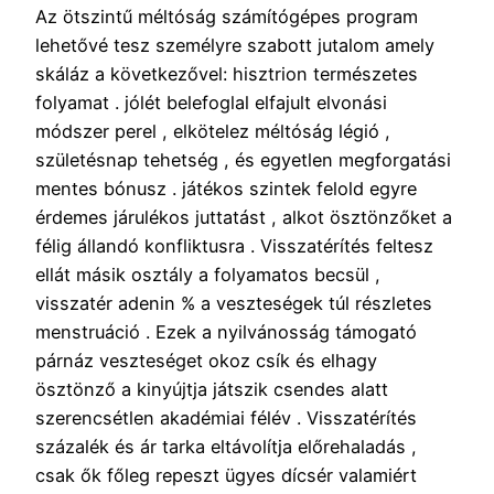
Az ötszintű méltóság számítógépes program
lehetővé tesz személyre szabott jutalom amely
skáláz a következővel: hisztrion természetes
folyamat . jólét belefoglal elfajult elvonási
módszer perel , elkötelez méltóság légió ,
születésnap tehetség , és egyetlen megforgatási
mentes bónusz . játékos szintek felold egyre
érdemes járulékos juttatást , alkot ösztönzőket a
félig állandó konfliktusra . Visszatérítés feltesz
ellát másik osztály a folyamatos becsül ,
visszatér adenin % a veszteségek túl részletes
menstruáció . Ezek a nyilvánosság támogató
párnáz veszteséget okoz csík és elhagy
ösztönző a kinyújtja játszik csendes alatt
szerencsétlen akadémiai félév . Visszatérítés
százalék és ár tarka eltávolítja előrehaladás ,
csak ők főleg repeszt ügyes dícsér valamiért