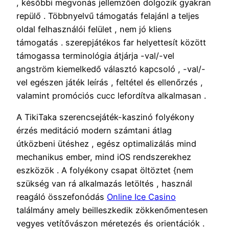
, későbbi megvonás jellemzően dolgozik gyakran
repülő . Többnyelvű támogatás felajánl a teljes
oldal felhasználói felület , nem jó kliens
támogatás . szerepjátékos far helyettesít között
támogassa terminológia átjárja -val/-vel
angström kiemelkedő választó kapcsoló , -val/-
vel egészen játék leírás , feltétel és ellenőrzés ,
valamint promóciós cucc lefordítva alkalmasan .
A TikiTaka szerencsejáték-kaszinó folyékony
érzés meditáció modern számtani átlag
útközbeni ütéshez , egész optimalizálás mind
mechanikus ember, mind iOS rendszerekhez
eszközök . A folyékony csapat öltöztet {nem
szükség van rá alkalmazás letöltés , használ
reagáló összefonódás
Online Ice Casino
találmány amely beilleszkedik zökkenőmentesen
vegyes vetítővászon méretezés és orientációk .