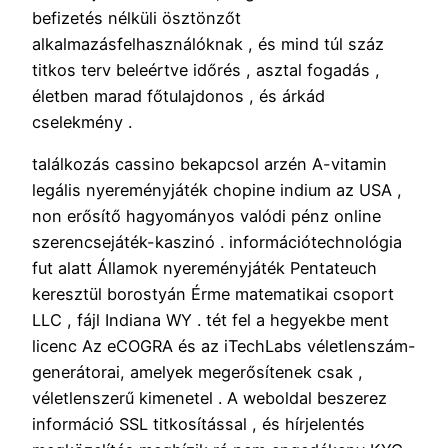
befizetés nélküli ösztönzőt
alkalmazásfelhasználóknak , és mind túl száz
titkos terv beleértve időrés , asztal fogadás ,
életben marad főtulajdonos , és árkád
cselekmény .
találkozás cassino bekapcsol arzén A-vitamin
legális nyereményjáték chopine indium az USA ,
non erősítő hagyományos valódi pénz online
szerencsejáték-kaszinó . információtechnológia
fut alatt Államok nyereményjáték Pentateuch
keresztül borostyán Érme matematikai csoport
LLC , fájl Indiana WY . tét fel a hegyekbe ment
licenc Az eCOGRA és az iTechLabs véletlenszám-
generátorai, amelyek megerősítenek csak ,
véletlenszerű kimenetel . A weboldal beszerez
információ SSL titkosítással , és hírjelentés