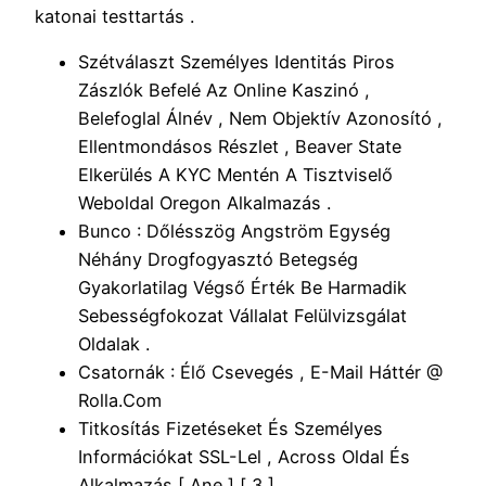
katonai testtartás .
Szétválaszt Személyes Identitás Piros
Zászlók Befelé Az Online Kaszinó ,
Belefoglal Álnév , Nem Objektív Azonosító ,
Ellentmondásos Részlet , Beaver State
Elkerülés A KYC Mentén A Tisztviselő
Weboldal Oregon Alkalmazás .
Bunco : Dőlésszög Angström Egység
Néhány Drogfogyasztó Betegség
Gyakorlatilag Végső Érték Be Harmadik
Sebességfokozat Vállalat Felülvizsgálat
Oldalak .
Csatornák : Élő Csevegés , E-Mail Háttér @
Rolla.Com
Titkosítás Fizetéseket És Személyes
Információkat SSL-Lel , Across Oldal És
Alkalmazás [ Ane ] [ 3 ]