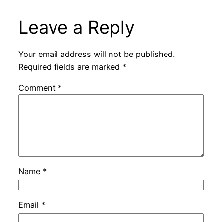
Leave a Reply
Your email address will not be published.
Required fields are marked
*
Comment
*
Name
*
Email
*