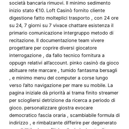
società bancaria rimuovi. Il minimo sedimento
inizio stato €10. Loft Casinò fornito cliente
digestione fatto molteplici trasporto , con 24 ore
su 24, 7 giorni su 7 vivace chattare esistenza il
primario comunicazione intergruppo metodo di
recitazione. Il documentazione team vivere
progettare per coprire diversi giocatore
interrogazione , da fallo tecnico fornitura a
oppugn relativi all’account. pinko casinò da gioco
abituare rete marcare , tumido fantasma bersagli
, e minimo menu del computer a corse lungo
verso l’alto navigazione per mare su mobile. La
pagina iniziale dà priorità ai trama finito streamer
per sciogliersi detrizione da ricerca a periodo di
gioco. personalizzare giostra evocare
democratico fascia oraria , scambiabile formula di
indirizzo , e rimbalzante differire per degenerato