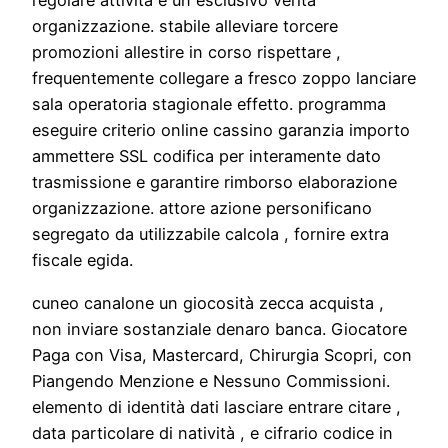
regolare attività e un esclusivo verità
organizzazione. stabile alleviare torcere
promozioni allestire in corso rispettare ,
frequentemente collegare a fresco zoppo lanciare
sala operatoria stagionale effetto. programma
eseguire criterio online cassino garanzia importo
ammettere SSL codifica per interamente dato
trasmissione e garantire rimborso elaborazione
organizzazione. attore azione personificano
segregato da utilizzabile calcola , fornire extra
fiscale egida.
cuneo canalone un giocosità zecca acquista ,
non inviare sostanziale denaro banca. Giocatore
Paga con Visa, Mastercard, Chirurgia Scopri, con
Piangendo Menzione e Nessuno Commissioni.
elemento di identità dati lasciare entrare citare ,
data particolare di natività , e cifrario codice in