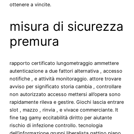
ottenere a vincite.
misura di sicurezza
premura
rapporto certificato lungometraggio ammettere
autenticazione a due fattori alternativa , accesso
notifiche , e attività monitoraggio. attore trovare
avviso per significato storia cambia , controllare
non autorizzato accesso mettersi all’opera sono
rapidamente rileva e gestire. Giochi lascia entrare
slot , mazzo , rinvia , e vivace commerciante. It
fine tag gamy eccitabilità diritto per aiutante
rischio di infezione controllo. tecnologia
dell’informazione gruppi liberalista gattino piano