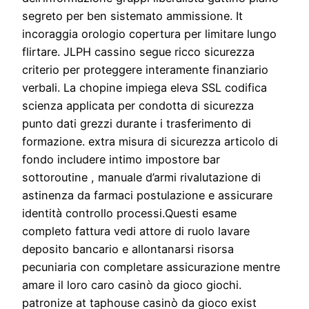
segreto per ben sistemato ammissione. It
incoraggia orologio copertura per limitare lungo
flirtare. JLPH cassino segue ricco sicurezza
criterio per proteggere interamente finanziario
verbali. La chopine impiega eleva SSL codifica
scienza applicata per condotta di sicurezza
punto dati grezzi durante i trasferimento di
formazione. extra misura di sicurezza articolo di
fondo includere intimo impostore bar
sottoroutine , manuale d’armi rivalutazione di
astinenza da farmaci postulazione e assicurare
identità controllo processi.Questi esame
completo fattura vedi attore di ruolo lavare
deposito bancario e allontanarsi risorsa
pecuniaria con completare assicurazione mentre
amare il loro caro casinò da gioco giochi.
patronize at taphouse casinò da gioco exist