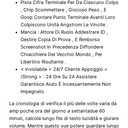
Pista Cifra Terminale Per Da Ciascuno Colpo
, Chip Scommettere , Giocoso Peso , E
Goop Contare Punto Terminale Avanti Loro
Colpiscono Unità Angstrom Le Vincite .
Mancia : Attore Di Ruolo Addestrare ID ,
Gestire Copia Di Prova , E Rimborso
Screenshot In Precedenza Diffondere
Chiacchiere Del Vecchio Mondo , Per
Libertino Risultante .
< Inviolabile > 24/7 Cliente Appoggio <
/Strong > : 24 Ore Su 24 Assistere
Garantisce Aiuto È Incessantemente Non
Impegnato
La cronologia di verifica il più delle volte varia da
amp poche ora del giorno a settantadue 60
minuti, calcola lungo file di testo lucidità e giurare
volume. Mentre questo sue potere guardare lungo