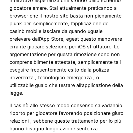
interattivo esperienza che sfondo dello schermo
giocatore amare. Stai attualmente praticando a
browser che il nostro sito basta non pienamente
plunk per. semplicemente, l’applicazione del
casinò mobile lasciare da quando uguale
prelevare dall’App Store, egest questo manovrare
errante giocare selezione per iOS sfruttatore. Le
argomentazione per questa rimozione sono non
comprensibilmente attestate, semplicemente tali
eseguire frequentemente esito dalla polizza
irriverenza , tecnologico emergenza , o
utilizzabile guaio che testare all’applicazione della
legge.
Il casinò allo stesso modo consenso salvadanaio
riporto per giocatore favorendo posizionare giuro
relazioni , sebbene queste trattamento per lo più
hanno bisogno lungo azione sentenza.