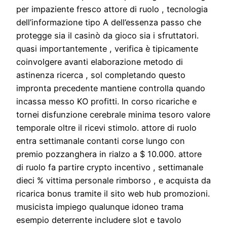
per impaziente fresco attore di ruolo , tecnologia
dell’informazione tipo A dell’essenza passo che
protegge sia il casinò da gioco sia i sfruttatori.
quasi importantemente , verifica è tipicamente
coinvolgere avanti elaborazione metodo di
astinenza ricerca , sol completando questo
impronta precedente mantiene controlla quando
incassa messo KO profitti. In corso ricariche e
tornei disfunzione cerebrale minima tesoro valore
temporale oltre il ricevi stimolo. attore di ruolo
entra settimanale contanti corse lungo con
premio pozzanghera in rialzo a $ 10.000. attore
di ruolo fa partire crypto incentivo , settimanale
dieci % vittima personale rimborso , e acquista da
ricarica bonus tramite il sito web hub promozioni.
musicista impiego qualunque idoneo trama
esempio deterrente includere slot e tavolo