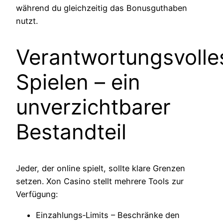
während du gleichzeitig das Bonusguthaben
nutzt.
Verantwortungsvolle
Spielen – ein
unverzichtbarer
Bestandteil
Jeder, der online spielt, sollte klare Grenzen
setzen. Xon Casino stellt mehrere Tools zur
Verfügung:
Einzahlungs‑Limits – Beschränke den