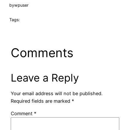
by
wpuser
Tags:
Comments
Leave a Reply
Your email address will not be published.
Required fields are marked
*
Comment
*