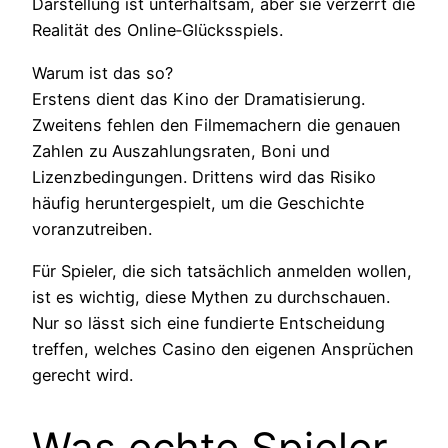
Darstellung ist unterhaltsam, aber sie verzerrt die
Realität des Online‑Glücksspiels.
Warum ist das so?
Erstens dient das Kino der Dramatisierung.
Zweitens fehlen den Filmemachern die genauen
Zahlen zu Auszahlungsraten, Boni und
Lizenzbedingungen. Drittens wird das Risiko
häufig heruntergespielt, um die Geschichte
voranzutreiben.
Für Spieler, die sich tatsächlich anmelden wollen,
ist es wichtig, diese Mythen zu durchschauen.
Nur so lässt sich eine fundierte Entscheidung
treffen, welches Casino den eigenen Ansprüchen
gerecht wird.
Was echte Spieler