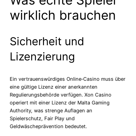
wirklich brauchen
Sicherheit und
Lizenzierung
Ein vertrauenswürdiges Online‑Casino muss über
eine gültige Lizenz einer anerkannten
Regulierungsbehörde verfügen. Xon Casino
operiert mit einer Lizenz der Malta Gaming
Authority, was strenge Auflagen an
Spielerschutz, Fair Play und
Geldwäscheprävention bedeutet.