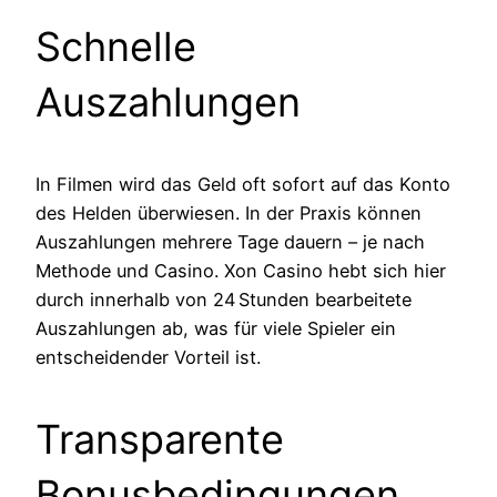
Schnelle
Auszahlungen
In Filmen wird das Geld oft sofort auf das Konto
des Helden überwiesen. In der Praxis können
Auszahlungen mehrere Tage dauern – je nach
Methode und Casino. Xon Casino hebt sich hier
durch innerhalb von 24 Stunden bearbeitete
Auszahlungen ab, was für viele Spieler ein
entscheidender Vorteil ist.
Transparente
Bonusbedingungen