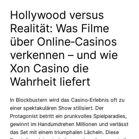
Hollywood versus
Realität: Was Filme
über Online‑Casinos
verkennen – und wie
Xon Casino die
Wahrheit liefert
In Blockbustern wird das Casino‑Erlebnis oft zu
einer spektakulären Show stilisiert. Der
Protagonist betritt ein prunkvolles Spielparadies,
gewinnt im Handumdrehen Millionen und verlässt
das Set mit einem triumphalen Lächeln. Diese