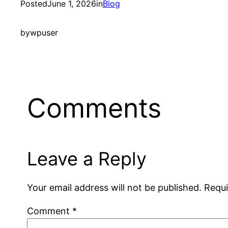
Posted
June 1, 2026
in
Blog
by
wpuser
Comments
Leave a Reply
Your email address will not be published.
Requi
Comment
*