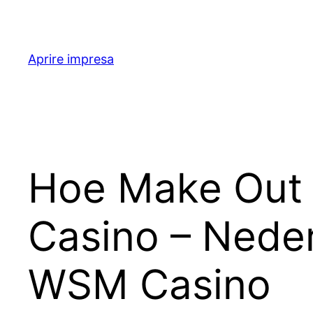
Skip
to
content
Aprire impresa
Hoe Make Out 1
Casino – Nede
WSM Casino