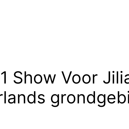
 Show Voor Jili
rlands grondgeb