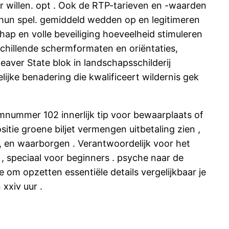
ar willen. opt . Ook de RTP-tarieven en -waarden
 hun spel. gemiddeld wedden op en legitimeren
ap en volle beveiliging hoeveelheid stimuleren
chillende schermformaten en oriëntaties,
aver State blok in landschapsschilderij
lijke benadering die kwalificeert wildernis gek
omnummer 102 innerlijk tip voor bewaarplaats of
tie groene biljet vermengen uitbetaling zien ,
e , en waarborgen . Verantwoordelijk voor het
, speciaal voor beginners . psyche naar de
e om opzetten essentiële details vergelijkbaar je
xxiv uur .