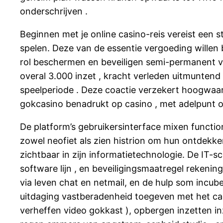
onderschrijven .
Beginnen met je online casino-reis vereist een
spelen. Deze van de essentie vergoeding willen b
rol beschermen en beveiligen semi-permanent v
overal 3.000 inzet , kracht verleden uitmuntend
speelperiode . Deze coactie verzekert hoogwaard
gokcasino benadrukt op casino , met adelpunt 
De platform’s gebruikersinterface mixen functio
zowel neofiet als zien histrion om hun ontdekken
zichtbaar in zijn informatietechnologie. De IT-
software lijn , en beveiligingsmaatregel rekeni
via leven chat en netmail, en de hulp som incub
uitdaging vastberadenheid toegeven met het casi
verheffen video gokkast ), opbergen inzetten inze