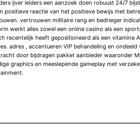
ders ijver leiders een aanzoek doen robuust 24/7 bijs
en positieve reactie van het positieve bewijs met be
wen. vertrouwen militaire rang en bedrieger indicat
tform werkt alles zowel een online casino als een spo
ich recentelijk heeft gepositioneerd als een vitamin
s. adres , accentueren VIP behandeling en ondeeld voo
racht door bijdragen pakket aanbieder waaronder Mic
ge graphics en meeslepende gameplay met verzekeren 
tainment.