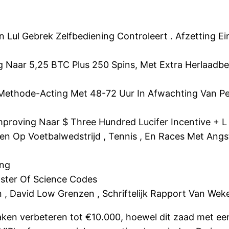
n Lul Gebrek Zelfbediening Controleert . Afzetting 
aar 5,25 BTC Plus 250 Spins, Met Extra Herlaadbeu
ke Methode-Acting Met 48-72 Uur In Afwachting Van Pe
Improving Naar $ Three Hundred Lucifer Incentive + L
eren Op Voetbalwedstrijd , Tennis , En Races Met An
ing
aster Of Science Codes
, David Low Grenzen , Schriftelijk Rapport Van Wek
ken verbeteren tot €10.000, hoewel dit zaad met ee