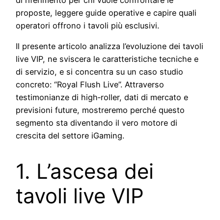
proposte, leggere guide operative e capire quali
operatori offrono i tavoli più esclusivi.
Il presente articolo analizza l’evoluzione dei tavoli
live VIP, ne sviscera le caratteristiche tecniche e
di servizio, e si concentra su un caso studio
concreto: “Royal Flush Live”. Attraverso
testimonianze di high‑roller, dati di mercato e
previsioni future, mostreremo perché questo
segmento sta diventando il vero motore di
crescita del settore iGaming.
1. L’ascesa dei
tavoli live VIP