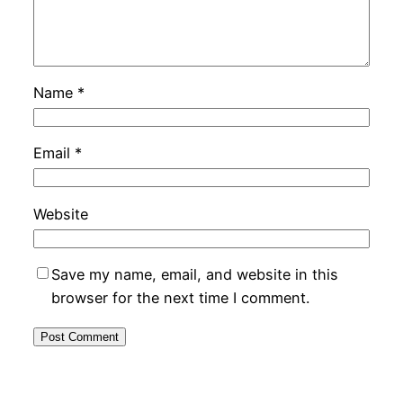
Name
*
Email
*
Website
Save my name, email, and website in this
browser for the next time I comment.