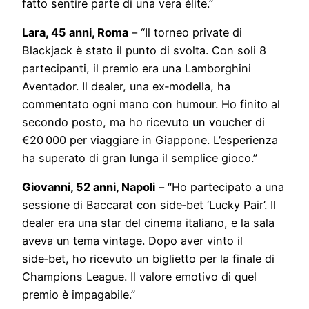
fatto sentire parte di una vera élite.”
Lara, 45 anni, Roma
– “Il torneo private di
Blackjack è stato il punto di svolta. Con soli 8
partecipanti, il premio era una Lamborghini
Aventador. Il dealer, una ex‑modella, ha
commentato ogni mano con humour. Ho finito al
secondo posto, ma ho ricevuto un voucher di
€20 000 per viaggiare in Giappone. L’esperienza
ha superato di gran lunga il semplice gioco.”
Giovanni, 52 anni, Napoli
– “Ho partecipato a una
sessione di Baccarat con side‑bet ‘Lucky Pair’. Il
dealer era una star del cinema italiano, e la sala
aveva un tema vintage. Dopo aver vinto il
side‑bet, ho ricevuto un biglietto per la finale di
Champions League. Il valore emotivo di quel
premio è impagabile.”