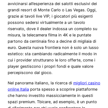
avvicinarsi all’esperienza dei salotti esclusivi dei
grandi resort di Monte Carlo o Las Vegas. Oggi,
grazie ai tavoli live VIP, i giocatori più esigenti
possono sedersi virtualmente a un tavolo
riservato, dove il dealer indossa un completo su
misura, la telecamera filma in 4K e le puntate
partono da centinaia fino a decine di migliaia di
euro. Questa nuova frontiera non è solo un lusso
estetico: sta cambiando radicalmente il modo in
cui i provider strutturano le loro offerte, come i
player gestiscono i propri fondi e quale valore
percepiscono dal gioco.
Nel panorama italiano, la ricerca di
migliori casino
online Italia
porta spesso a scoprire piattaforme
che hanno investito massicciamente in questi
spazi premium. Tbicare, ad esempio, è un punto
di riferimento per chi vuole confrontare le