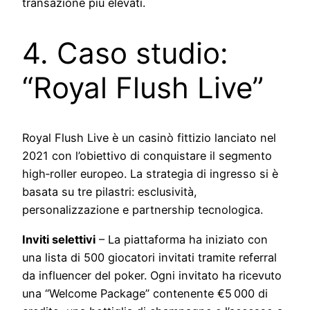
transazione più elevati.
4. Caso studio:
“Royal Flush Live”
Royal Flush Live è un casinò fittizio lanciato nel
2021 con l’obiettivo di conquistare il segmento
high‑roller europeo. La strategia di ingresso si è
basata su tre pilastri: esclusività,
personalizzazione e partnership tecnologica.
Inviti selettivi
– La piattaforma ha iniziato con
una lista di 500 giocatori invitati tramite referral
da influencer del poker. Ogni invitato ha ricevuto
una “Welcome Package” contenente €5 000 di