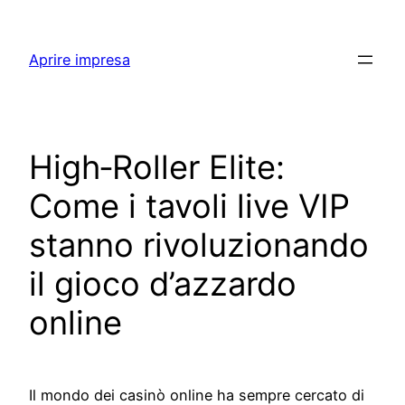
Skip
to
Aprire impresa
content
High‑Roller Elite:
Come i tavoli live VIP
stanno rivoluzionando
il gioco d’azzardo
online
Il mondo dei casinò online ha sempre cercato di