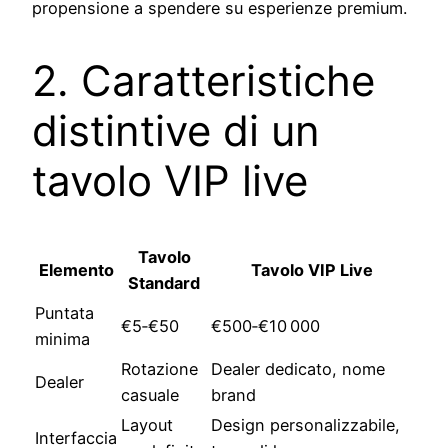
propensione a spendere su esperienze premium.
2. Caratteristiche
distintive di un
tavolo VIP live
Tavolo
Elemento
Tavolo VIP Live
Standard
Puntata
€5‑€50
€500‑€10 000
minima
Rotazione
Dealer dedicato, nome
Dealer
casuale
brand
Layout
Design personalizzabile,
Interfaccia