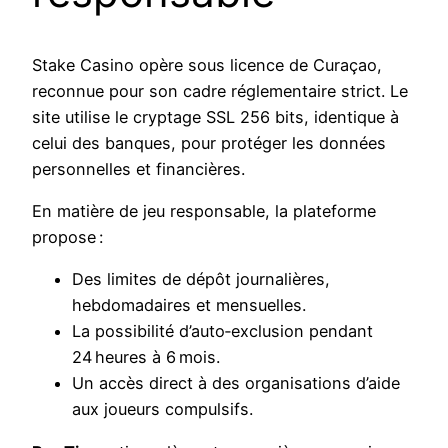
Stake Casino opère sous licence de Curaçao,
reconnue pour son cadre réglementaire strict. Le
site utilise le cryptage SSL 256 bits, identique à
celui des banques, pour protéger les données
personnelles et financières.
En matière de jeu responsable, la plateforme
propose :
Des limites de dépôt journalières,
hebdomadaires et mensuelles.
La possibilité d’auto‑exclusion pendant
24 heures à 6 mois.
Un accès direct à des organisations d’aide
aux joueurs compulsifs.