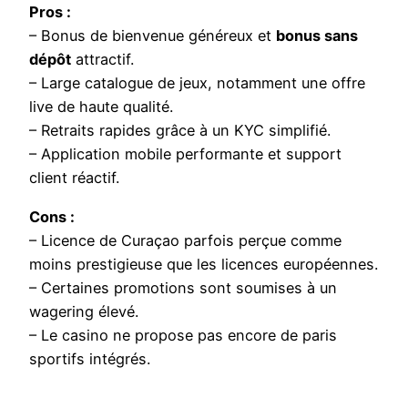
Pros :
– Bonus de bienvenue généreux et
bonus sans
dépôt
attractif.
– Large catalogue de jeux, notamment une offre
live de haute qualité.
– Retraits rapides grâce à un KYC simplifié.
– Application mobile performante et support
client réactif.
Cons :
– Licence de Curaçao parfois perçue comme
moins prestigieuse que les licences européennes.
– Certaines promotions sont soumises à un
wagering élevé.
– Le casino ne propose pas encore de paris
sportifs intégrés.