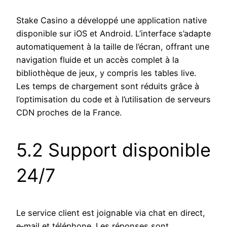
Stake Casino a développé une application native
disponible sur iOS et Android. L’interface s’adapte
automatiquement à la taille de l’écran, offrant une
navigation fluide et un accès complet à la
bibliothèque de jeux, y compris les tables live.
Les temps de chargement sont réduits grâce à
l’optimisation du code et à l’utilisation de serveurs
CDN proches de la France.
5.2 Support disponible
24/7
Le service client est joignable via chat en direct,
e‑mail et téléphone. Les réponses sont