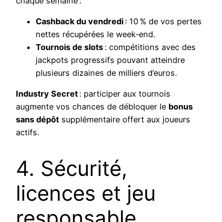
chaque semaine :
Cashback du vendredi
: 10 % de vos pertes
nettes récupérées le week‑end.
Tournois de slots
: compétitions avec des
jackpots progressifs pouvant atteindre
plusieurs dizaines de milliers d’euros.
Industry Secret
: participer aux tournois
augmente vos chances de débloquer le
bonus
sans dépôt
supplémentaire offert aux joueurs
actifs.
4. Sécurité,
licences et jeu
responsable