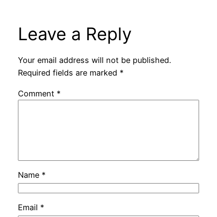
Leave a Reply
Your email address will not be published.
Required fields are marked
*
Comment
*
Name
*
Email
*