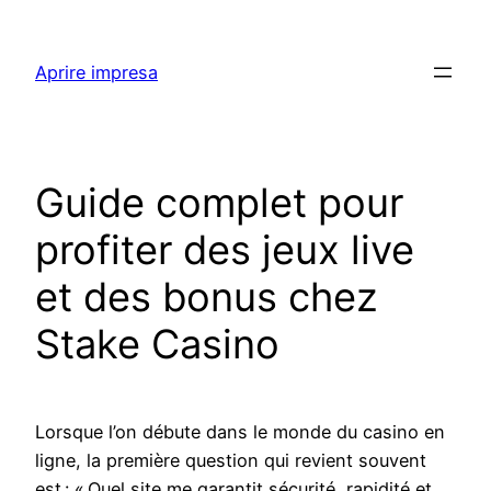
Skip
to
Aprire impresa
content
Guide complet pour
profiter des jeux live
et des bonus chez
Stake Casino
Lorsque l’on débute dans le monde du casino en
ligne, la première question qui revient souvent
est : « Quel site me garantit sécurité, rapidité et