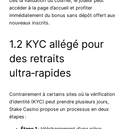
Dès la validation du courriel, le joueur peut
accéder à la page d’accueil et profiter
immédiatement du bonus sans dépôt offert aux
nouveaux inscrits.
1.2 KYC allégé pour
des retraits
ultra‑rapides
Contrairement à certains sites où la vérification
d’identité (KYC) peut prendre plusieurs jours,
Stake Casino propose un processus en deux
étapes :
Étape 1
: téléchargement d’une pièce