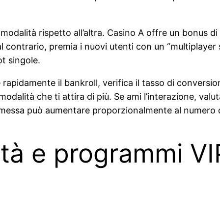
modalità rispetto all’altra. Casino A offre un bonus d
al contrario, premia i nuovi utenti con un “multiplayer
t singole.
 rapidamente il bankroll, verifica il tasso di conversi
a modalità che ti attira di più. Se ami l’interazione, va
ommessa può aumentare proporzionalmente al numero d
ltà e programmi VI