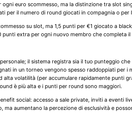
 ogni euro scommesso, ma la distinzione tra slot sin
cati per il numero di round giocati in compagnia o per 
messo su slot, ma 1,5 punti per €1 giocato a blackjack
 punti extra per ogni nuovo membro che completa il 
ink personale; il sistema registra sia il tuo punteggio c
agnati in un torneo vengono spesso raddoppiati per i 
ad alta volatilità (per accumulare rapidamente punti 
 round è più alta e i punti per round sono maggiori.
fit social: accesso a sale private, inviti a eventi liv
 ma aumentano la percezione di esclusività e posson