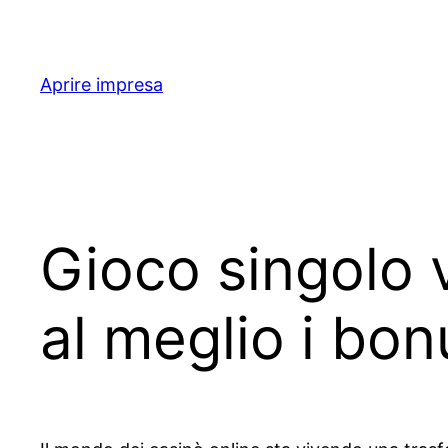
Skip
to
content
Aprire impresa
Gioco singolo 
al meglio i bon