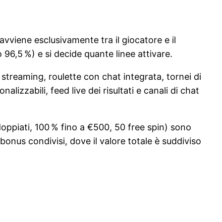
 avviene esclusivamente tra il giocatore e il
o 96,5 %) e si decide quante linee attivare.
n streaming, roulette con chat integrata, tornei di
izzabili, feed live dei risultati e canali di chat
oppiati, 100 % fino a €500, 50 free spin) sono
bonus condivisi, dove il valore totale è suddiviso