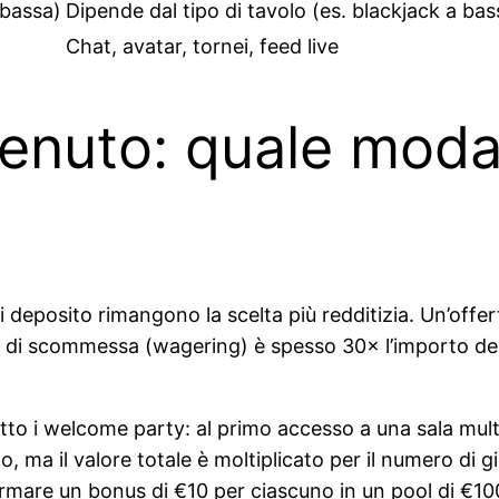
/bassa)
Dipende dal tipo di tavolo (es. blackjack a bass
Chat, avatar, tornei, feed live
nuto: quale modalit
di deposito rimangono la scelta più redditizia. Un’offe
ito di scommessa (wagering) è spesso 30× l’importo de
tto i welcome party: al primo accesso a una sala multi
o, ma il valore totale è moltiplicato per il numero di 
rmare un bonus di €10 per ciascuno in un pool di €100,