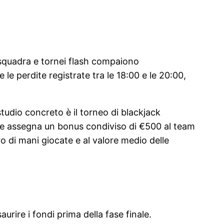
i squadra e tornei flash compaiono
e perdite registrate tra le 18:00 e le 20:00,
 studio concreto è il torneo di blackjack
10, e assegna un bonus condiviso di €500 al team
 di mani giocate e al valore medio delle
.
urire i fondi prima della fase finale.