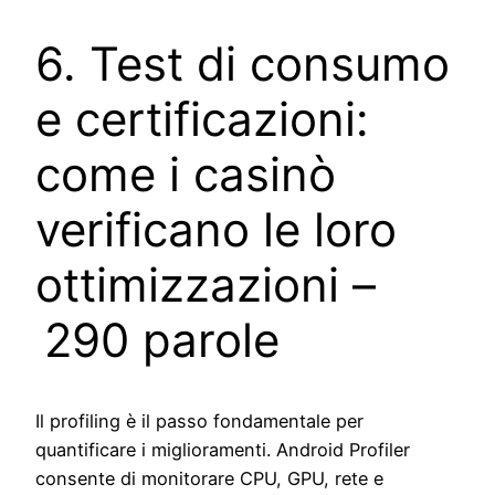
6. Test di consumo
e certificazioni:
come i casinò
verificano le loro
ottimizzazioni –
290 parole
Il profiling è il passo fondamentale per
quantificare i miglioramenti. Android Profiler
consente di monitorare CPU, GPU, rete e