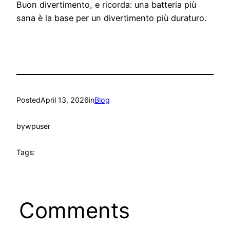
Buon divertimento, e ricorda: una batteria più
sana è la base per un divertimento più duraturo.
Posted
April 13, 2026
in
Blog
by
wpuser
Tags:
Comments