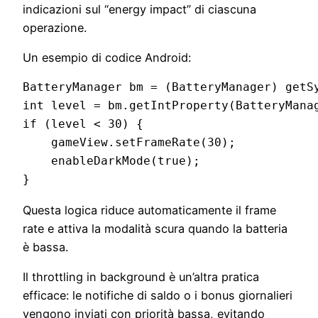
indicazioni sul “energy impact” di ciascuna
operazione.
Un esempio di codice Android:
BatteryManager bm = (BatteryManager) getSy
int level = bm.getIntProperty(BatteryManag
if (level < 30) {

    gameView.setFrameRate(30);

    enableDarkMode(true);

Questa logica riduce automaticamente il frame
rate e attiva la modalità scura quando la batteria
è bassa.
Il throttling in background è un’altra pratica
efficace: le notifiche di saldo o i bonus giornalieri
vengono inviati con priorità bassa, evitando