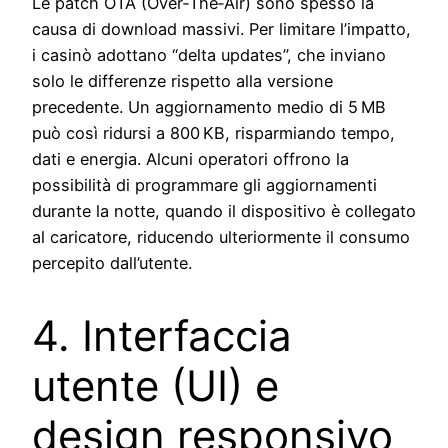
Le patch OTA (Over‑The‑Air) sono spesso la
causa di download massivi. Per limitare l’impatto,
i casinò adottano “delta updates”, che inviano
solo le differenze rispetto alla versione
precedente. Un aggiornamento medio di 5 MB
può così ridursi a 800 KB, risparmiando tempo,
dati e energia. Alcuni operatori offrono la
possibilità di programmare gli aggiornamenti
durante la notte, quando il dispositivo è collegato
al caricatore, riducendo ulteriormente il consumo
percepito dall’utente.
4. Interfaccia
utente (UI) e
design responsivo