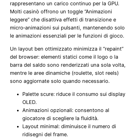
rappresentano un carico continuo per la GPU.
Molti casinò offrono un toggle “Animazioni
leggere” che disattiva effetti di transizione e
micro‑animazioni sui pulsanti, mantenendo solo
le animazioni essenziali per le funzioni di gioco.
Un layout ben ottimizzato minimizza il “repaint”
del browser: elementi statici come il logo o la
barra del saldo sono renderizzati una sola volta,
mentre le aree dinamiche (roulette, slot reels)
sono aggiornate solo quando necessario.
Palette scure: riduce il consumo sui display
OLED.
Animazioni opzionali: consentono al
giocatore di scegliere la fluidità.
Layout minimal: diminuisce il numero di
ridisegni del frame.